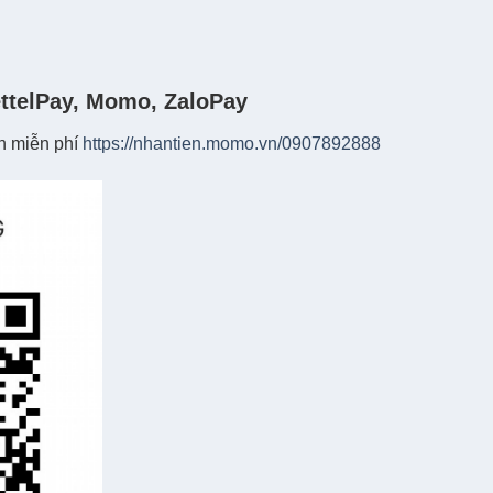
ettelPay, Momo, ZaloPay
n miễn phí
https://nhantien.momo.vn/0907892888