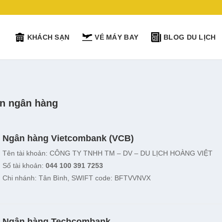
KHÁCH SẠN
VÉ MÁY BAY
BLOG DU LỊCH
ản ngân hàng
Ngân hàng Vietcombank (VCB)
Tên tài khoản: CÔNG TY TNHH TM – DV – DU LỊCH HOÀNG VIỆT
Số tài khoản:
044 100 391 7253
Chi nhánh: Tân Bình, SWIFT code: BFTVVNVX
Ngân hàng Techcombank