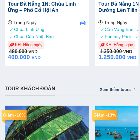
Tour Đà Nẵng 1N: Chùa Linh
Tour Đà Nẵng 1N: 
Ứng – Phố Cổ Hội An
Đường Lên Tiên
Trong Ngày
Trong Ngày
Chùa Linh Ứng
Cầu Vàng Bàn Ta
Chùa Cầu Nhật Bản
Fantasy Park
KH: Hằng ngày
KH: Hằng ngày
Original
Current
Original
Current
480.000
1.350.000
VND
VND
price
price
price
price
400.000
1.250.000
VND
VND
was:
is:
was:
is:
480.000 VND.
400.000 VND.
1.350.000 VND.
1.250.000 VND.
TOUR KHÁCH ĐOÀN
Xem thêm tours
Giảm -10%
Giảm -13%