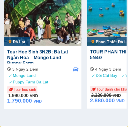
Đà Lạt
Phan Thiết Đà L
Tour Học Sinh 3N2Đ: Đà Lạt
TOUR PHAN THIẾ
Ngàn Hoa – Mongo Land –
5N4Đ
Puppy Farm
3 Ngày 2 Đêm
4 Ngày 3 Đêm
Mongo Land
Đồi Cát Bay
V
Puppy Farm Đà Lạt
Tour dành cho khá
Tour học sinh
Original
Current
Original
Current
3.320.000
1.990.000
VND
VND
price
price
price
price
2.880.000
1.790.000
VND
VND
was:
is:
was:
is:
3.320.000 VND.
2.880.000 VND.
1.990.000 VND.
1.790.000 VND.