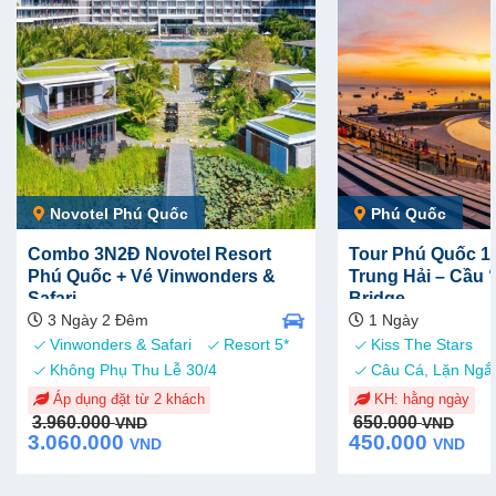
Novotel Phú Quốc
Phú Quốc
Combo 3N2Đ Novotel Resort
Tour Phú Quốc 1N
Phú Quốc + Vé Vinwonders &
Trung Hải – Cầu 
Safari
Bridge
3 Ngày 2 Đêm
1 Ngày
Vinwonders & Safari
Resort 5*
Kiss The Stars
Không Phụ Thu Lễ 30/4
Câu Cá, Lặn Ngắ
Áp dụng đặt từ 2 khách
KH: hằng ngày
Original
Current
Original
Current
3.960.000
650.000
VND
VND
price
price
price
price
3.060.000
450.000
VND
VND
was:
is:
was:
is:
3.960.000 VND.
3.060.000 VND.
650.000 VND.
450.000 VND.