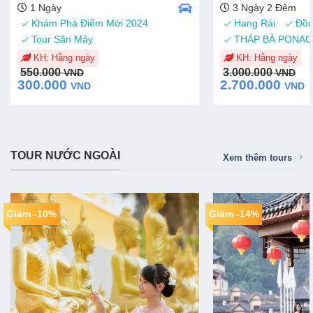
1 Ngày
3 Ngày 2 Đêm
Khám Phá Điểm Mới 2024
Hang Rái
Đồn
Tour Săn Mây
THÁP BÀ PONA
KH: Hằng ngày
KH: Hằng ngày
Original
Current
Original
Current
550.000
3.000.000
VND
VND
price
price
price
price
300.000
2.700.000
VND
VND
was:
is:
was:
is:
550.000 VND.
300.000 VND.
3.000.000 VND.
2.700.000 VND.
TOUR NƯỚC NGOÀI
Xem thêm tours
Giảm -10%
Giảm -14%