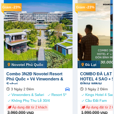
Giảm -23%
Giảm -23%
Novotel Phú Quốc
Đà Lạt
Combo 3N2Đ Novotel Resort
COMBO ĐÀ LẠT 
Phú Quốc + Vé Vinwonders &
HOTEL 4 SAO +
Safari
BÌNH MINH
3 Ngày 2 Đêm
3 Ngày 2 Đêm
Kings Hotel 4 Sao
Vinwonders & Safari
Resort 5*
Cầu Đất Fam
Không Phụ Thu Lễ 30/4
Áp dụng đặt từ 2 
Áp dụng đặt từ 2 khách
Original
Current
Original
Current
1.990.000
3.960.000
VND
VND