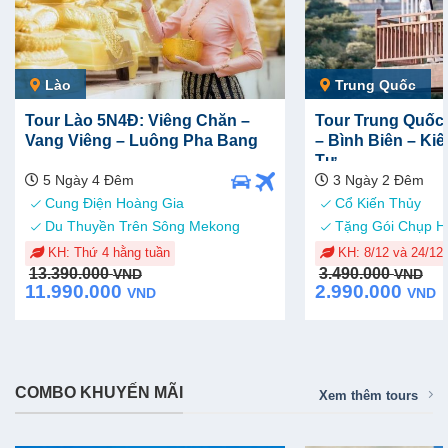
Lào
Trung Quốc
Tour Lào 5N4Đ: Viêng Chăn –
Tour Trung Quốc
Vang Viêng – Luông Pha Bang
– Bình Biên – Ki
Tự
5 Ngày 4 Đêm
3 Ngày 2 Đêm
Cung Điện Hoàng Gia
Cổ Kiến Thủy
Du Thuyền Trên Sông Mekong
Tặng Gói Chụp H
KH: Thứ 4 hằng tuần
KH: 8/12 và 24/12
Original
Current
Original
Current
13.390.000
3.490.000
VND
VND
price
price
price
price
11.990.000
2.990.000
VND
VND
was:
is:
was:
is:
13.390.000 VND.
11.990.000 VND.
3.490.000 VND.
2.990.000 VND.
COMBO KHUYẾN MÃI
Xem thêm tours