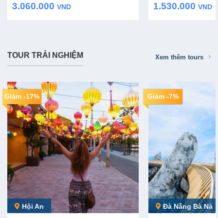
price
price
price
price
1.530.000
3.060.000
VND
VND
was:
is:
was:
is:
1.990.000 VND.
1.530.000 VND.
3.960.000 VND.
3.060.000 VND.
TOUR TRẢI NGHIỆM
Xem thêm tours
Giảm -17%
Giảm -7%
Hội An
Đà Nẵng Bà Nà