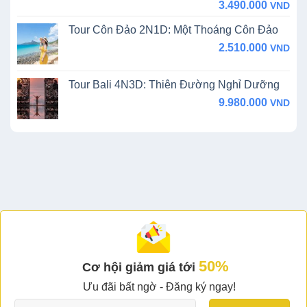
price
price
3.490.000
VND
was:
is:
Tour Côn Đảo 2N1D: Một Thoáng Côn Đảo
4.500.000 VND.
3.490.000 VND.
2.510.000
VND
Tour Bali 4N3D: Thiên Đường Nghỉ Dưỡng
9.980.000
VND
50%
Cơ hội giảm giá tới
Ưu đãi bất ngờ - Đăng ký ngay!