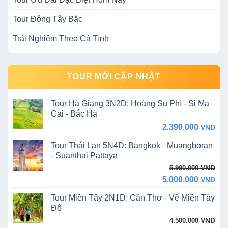
Tour Đông Tây Bắc
Trải Nghiệm Theo Cá Tính
TOUR MỚI CẬP NHẬT
Tour Hà Giang 3N2D: Hoàng Su Phì - Si Ma
Cai - Bắc Hà
2.390.000
VND
Tour Thái Lan 5N4D: Bangkok - Muangboran
- Suanthai Pattaya
Original
Current
VND
5.990.000
price
price
5.000.000
VND
was:
is:
Tour Miền Tây 2N1D: Cần Thơ - Về Miền Tây
5.990.000 VND.
5.000.000 VND.
Đô
Original
Current
VND
4.500.000