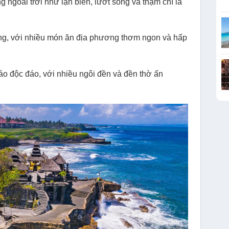
 ngoài trời như lặn biển, lướt sóng và thậm chí là
ệng, với nhiều món ăn địa phương thơm ngon và hấp
iáo độc đáo, với nhiều ngôi đền và đền thờ ấn