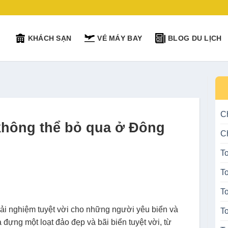
KHÁCH SẠN
VÉ MÁY BAY
BLOG DU LỊCH
C
không thể bỏ qua ở Đông
C
T
T
T
rải nghiệm tuyệt vời cho những người yêu biển và
To
đựng một loạt đảo đẹp và bãi biển tuyệt vời, từ