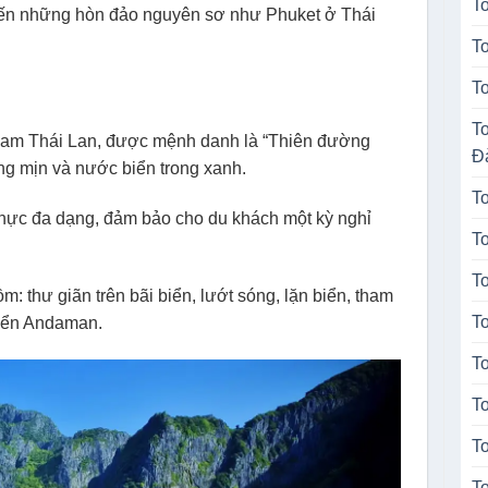
T
ến những hòn đảo nguyên sơ như Phuket ở Thái
T
T
T
a nam Thái Lan, được mệnh danh là “Thiên đường
Đ
ắng mịn và nước biển trong xanh.
T
thực đa dạng, đảm bảo cho du khách một kỳ nghỉ
T
T
: thư giãn trên bãi biển, lướt sóng, lặn biển, tham
T
biển Andaman.
T
T
T
T