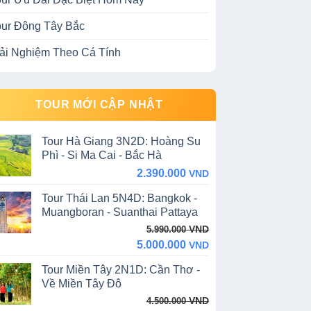
our Đông Tây Bắc
rải Nghiệm Theo Cá Tính
TOUR MỚI CẬP NHẬT
Tour Hà Giang 3N2D: Hoàng Su
Phì - Si Ma Cai - Bắc Hà
2.390.000
VND
Tour Thái Lan 5N4D: Bangkok -
Muangboran - Suanthai Pattaya
Original
Current
VND
5.990.000
price
price
5.000.000
VND
was:
is:
Tour Miền Tây 2N1D: Cần Thơ -
5.990.000 VND.
5.000.000 VND.
Về Miền Tây Đô
Original
Current
VND
4.500.000