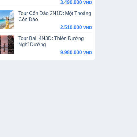
price
price
3.490.000
VND
was:
is:
Tour Côn Đảo 2N1D: Một Thoáng
4.500.000 VND.
3.490.000 VND.
Côn Đảo
2.510.000
VND
Tour Bali 4N3D: Thiên Đường
Nghỉ Dưỡng
9.980.000
VND