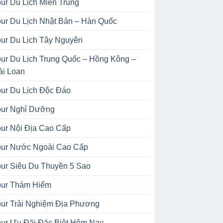
our Du Lịch Miền Trung
our Du Lịch Nhật Bản – Hàn Quốc
our Du Lịch Tây Nguyên
our Du Lịch Trung Quốc – Hồng Kông –
ài Loan
our Du Lịch Độc Đáo
our Nghỉ Dưỡng
our Nội Địa Cao Cấp
our Nước Ngoài Cao Cấp
our Siêu Du Thuyền 5 Sao
our Thám Hiểm
our Trải Nghiệm Địa Phương
our Ưu Đãi Đặc Biệt Hôm Nay