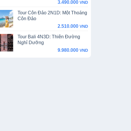
price
price
3.490.000
VND
was:
is:
Tour Côn Đảo 2N1D: Một Thoáng
4.500.000 VND.
3.490.000 VND.
Côn Đảo
2.510.000
VND
Tour Bali 4N3D: Thiên Đường
Nghỉ Dưỡng
9.980.000
VND