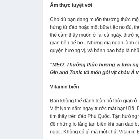
Ẩm thực tuyệt vời
Cho dù bạn đang muốn thưởng thức một 
hứng từ đảo hoặc một bữa tiệc no đủ, t
thể cảm thấy muốn ở lại cả ngày, thưở
giãn bên bể bơi. Những đĩa ngon lành củ
quyện hương vị, và bánh bao hấp là nhữ
“MẸO: Thưởng thức hương vị tươi ng
Gin and Tonic và món gỏi vịt châu Á
Vitamin biển
Bạn không thể dành toàn bộ thời gian ở 
Việt Nam nằm ngay trước mắt bạn! Bãi 
tìm thấy trên đảo Phú Quốc. Tận hưởng 
để những lo lắng tan biến khi bạn dạo b
ngọc. Không có gì mà một chút Vitamin B