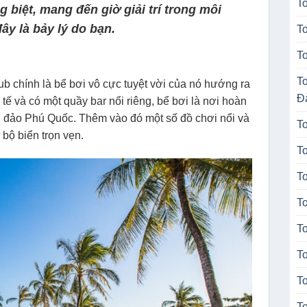
T
 biệt, mang đến giờ giải trí trong môi
ây là bảy lý do bạn.
T
T
T
ub chính là bể bơi vô cực tuyệt vời của nó hướng ra
Đ
tế và có một quầy bar nổi riêng, bể bơi là nơi hoàn
n đảo Phú Quốc. Thêm vào đó một số đồ chơi nổi và
T
 bộ biển trọn vẹn.
T
T
T
T
T
T
T