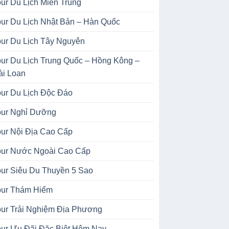
our Du Lịch Miền Trung
our Du Lịch Nhật Bản – Hàn Quốc
our Du Lịch Tây Nguyên
our Du Lịch Trung Quốc – Hồng Kông –
ài Loan
our Du Lịch Độc Đáo
our Nghỉ Dưỡng
our Nội Địa Cao Cấp
our Nước Ngoài Cao Cấp
our Siêu Du Thuyền 5 Sao
our Thám Hiểm
our Trải Nghiệm Địa Phương
our Ưu Đãi Đặc Biệt Hôm Nay