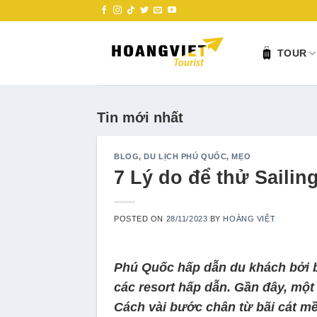
Skip
to
content
TOUR
Tin mới nhất
BLOG
,
DU LỊCH PHÚ QUỐC
,
MẸO
7 Lý do để thử Saili
POSTED ON
28/11/2023
BY
HOÀNG VIỆT
Phú Quốc hấp dẫn du khách bởi bã
các resort hấp dẫn. Gần đây, một
Cách vài bước chân từ bãi cát m