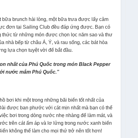
bữa brunch hài lòng, một bữa trưa được lấy cảm
hực đơn tại Sailing Club đều đáp ứng được. Bạn có
ng thức từ những món được chọn lọc năm sao và thư
a nhà bếp từ châu Á, Ý, và rau sống, các bát hòa
ng lựa chọn tuyệt vời để bắt đầu.
on nhất của Phú Quốc trong món Black Pepper
 với nước mắm Phú Quốc.”
hồ bơi khi một trong những bãi biển tốt nhất của
Dài được ban phước với cát mịn nhất mà bạn có thể
việc bơi trong dòng nước nhẹ nhàng để làm mát, và
ước trên cát ấm áp và lơ lửng trong nước xanh biển
iển không thể làm cho mọi thứ trở nên tốt hơn!