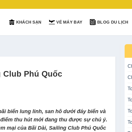
KHÁCH SẠN
VÉ MÁY BAY
BLOG DU LỊCH
C
ng Club Phú Quốc
C
T
T
i biển lung linh, san hô dưới đáy biển và
T
 điểm thu hút mới đang thu được sự chú ý.
To
ềm mại của Bãi Dài, Sailing Club Phú Quốc