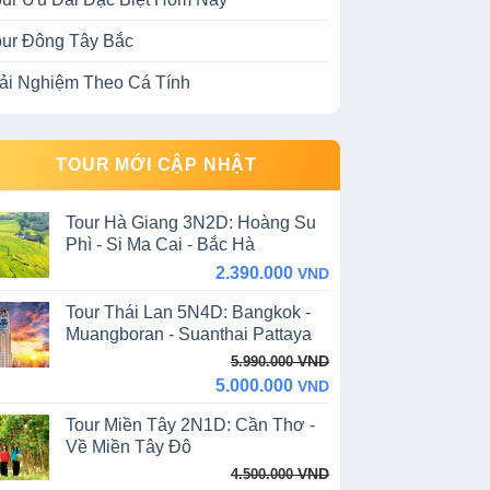
our Đông Tây Bắc
rải Nghiệm Theo Cá Tính
TOUR MỚI CẬP NHẬT
Tour Hà Giang 3N2D: Hoàng Su
Phì - Si Ma Cai - Bắc Hà
2.390.000
VND
Tour Thái Lan 5N4D: Bangkok -
Muangboran - Suanthai Pattaya
Original
Current
VND
5.990.000
price
price
5.000.000
VND
was:
is:
Tour Miền Tây 2N1D: Cần Thơ -
5.990.000 VND.
5.000.000 VND.
Về Miền Tây Đô
Original
Current
VND
4.500.000