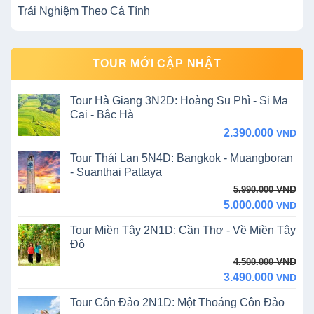
Trải Nghiệm Theo Cá Tính
TOUR MỚI CẬP NHẬT
Tour Hà Giang 3N2D: Hoàng Su Phì - Si Ma
Cai - Bắc Hà
2.390.000
VND
Tour Thái Lan 5N4D: Bangkok - Muangboran
- Suanthai Pattaya
Original
Current
VND
5.990.000
price
price
5.000.000
VND
was:
is:
Tour Miền Tây 2N1D: Cần Thơ - Về Miền Tây
5.990.000 VND.
5.000.000 VND.
Đô
Original
Current
VND
4.500.000
price
price
3.490.000
VND
was:
is:
Tour Côn Đảo 2N1D: Một Thoáng Côn Đảo
4.500.000 VND.
3.490.000 VND.