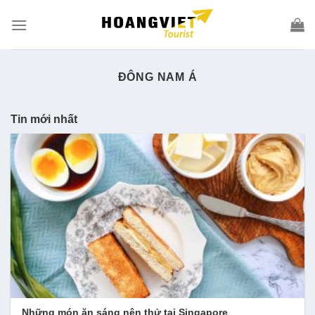
Skip
to
content
ĐÔNG NAM Á
Tin mới nhất
Những món ăn sáng nên thử tại Singapore