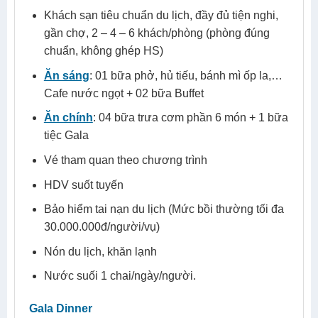
Khách sạn tiêu chuẩn du lịch, đầy đủ tiện nghi,
gần chợ, 2 – 4 – 6 khách/phòng (phòng đúng
chuẩn, không ghép HS)
Ăn sáng
: 01 bữa phở, hủ tiếu, bánh mì ốp la,…
Cafe nước ngọt + 02 bữa Buffet
Ăn chính
: 04 bữa trưa cơm phần 6 món + 1 bữa
tiệc Gala
Vé tham quan theo chương trình
HDV suốt tuyến
Bảo hiểm tai nạn du lịch (Mức bồi thường tối đa
30.000.000đ/người/vụ)
Nón du lịch, khăn lạnh
Nước suối 1 chai/ngày/người.
Gala Dinner