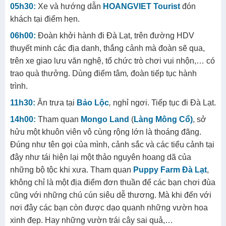
05h30:
Xe và hướng dẫn
HOANGVIET Tourist
đón
khách tại điểm hẹn.
06h00:
Đoàn khởi hành đi Đà Lạt, trên đường HDV
thuyết minh các địa danh, thắng cảnh mà đoàn sẽ qua,
trên xe giao lưu văn nghệ, tổ chức trò chơi vui nhộn,… có
trao quà thưởng. Dùng điểm tâm
,
đoàn tiếp tục hành
trình.
11h30:
Ăn trưa tại
Bảo Lộc
,
nghỉ ngơi. Tiếp tục đi Đà Lạt.
14h00:
Tham quan
Mongo Land
(
Làng Mông Cổ
)
, sở
hửu một khuôn viên vô cùng rộng lớn là thoáng đãng.
Đúng như tên gọi của mình, cảnh sắc và các tiểu cảnh tại
đây như tái hiện lại một thảo nguyên hoang dã của
những bộ tộc khi xưa. Tham quan
Puppy Farm Đà Lạt
,
không chỉ là một địa điểm đơn thuần để các bạn chơi đùa
cũng với những chú cún siêu dễ thương. Mà khi đến với
nơi đây các bạn còn được dạo quanh những vườn hoa
xinh đẹp. Hay những vườn trái cây sai quả,…