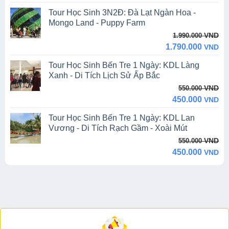
was:
is:
Tour Học Sinh 3N2Đ: Đà Lạt Ngàn Hoa -
550.000 VND.
300.000 VND.
Mongo Land - Puppy Farm
Original
Current
VND
1.990.000
price
price
1.790.000
VND
was:
is:
Tour Học Sinh Bến Tre 1 Ngày: KDL Làng
1.990.000 VND.
1.790.000 VND.
Xanh - Di Tích Lịch Sử Ấp Bắc
Original
Current
VND
550.000
price
price
450.000
VND
was:
is:
Tour Học Sinh Bến Tre 1 Ngày: KDL Lan
550.000 VND.
450.000 VND.
Vương - Di Tích Rạch Gầm - Xoài Mút
Original
Current
VND
550.000
price
price
450.000
VND
was:
is:
550.000 VND.
450.000 VND.