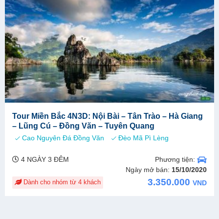
Tour Miền Bắc 4N3D: Nội Bài – Tân Trào – Hà Giang
– Lũng Cú – Đồng Văn – Tuyên Quang
Cao Nguyên Đá Đồng Văn
Đèo Mã Pì Lèng
Phương tiện:
4 NGÀY 3 ĐÊM
Ngày mở bán:
15/10/2020
3.350.000
Dành cho nhóm từ 4 khách
VND