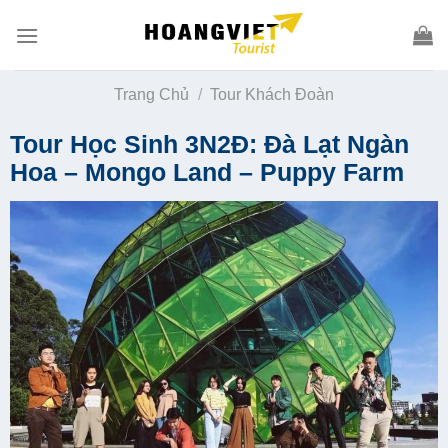
Skip
to
content
Trang Chủ
/
Tour Khách Đoàn
Tour Học Sinh 3N2Đ: Đà Lạt Ngàn
Hoa – Mongo Land – Puppy Farm