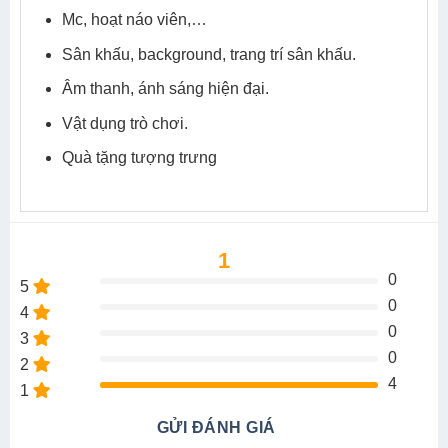
Mc, hoạt náo viên,…
Sân khấu, background, trang trí sân khấu.
Âm thanh, ánh sáng hiện đại.
Vật dụng trò chơi.
Quà tặng tượng trưng
1
0
5
0
4
0
3
0
2
4
1
GỬI ĐÁNH GIÁ