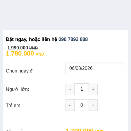
Đặt ngay, hoặc liên hệ
090 7892 888
Original
Current
1.990.000
VND
price
price
1.790.000
VND
was:
is:
1.990.000 VND.
1.790.000 VND.
Chọn ngày đi
Người lớn:
Tour Học Sinh 3N2Đ: Đà Lạt Ngà
-
+
Trẻ em
Original
Current
1.790.000