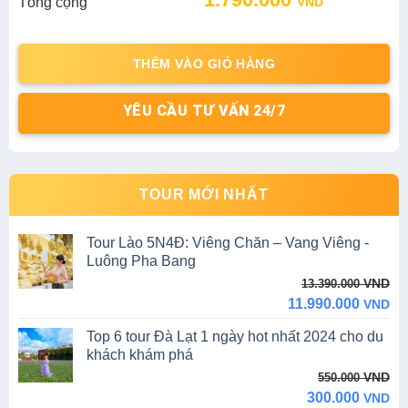
Tổng cộng
VND
price
price
was:
is:
1.990.000 VND.
1.790.000 VND.
THÊM VÀO GIỎ HÀNG
YÊU CẦU TƯ VẤN 24/7
TOUR MỚI NHẤT
Tour Lào 5N4Đ: Viêng Chăn – Vang Viêng -
Luông Pha Bang
Original
Current
VND
13.390.000
price
price
11.990.000
VND
was:
is:
Top 6 tour Đà Lạt 1 ngày hot nhất 2024 cho du
13.390.000 VND.
11.990.000 VND.
khách khám phá
Original
Current
VND
550.000
price
price
300.000
VND