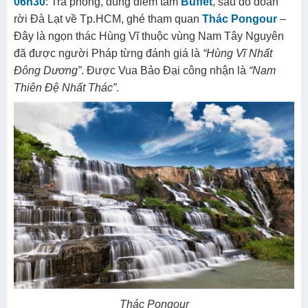
06h30
: Trả phòng, dùng điểm tâm
Buffet
, sau đó đoàn
rời Đà Lạt về Tp.HCM, ghé tham quan
Thác Pongour
–
Đây là ngọn thác Hùng Vĩ thuộc vùng Nam Tây Nguyên
đã được người Pháp từng đánh giá là
“Hùng Vĩ Nhất
Đông Dương”
. Được Vua Bảo Đại công nhận là
“Nam
Thiên Đệ Nhất Thác”
.
Thác Pongour