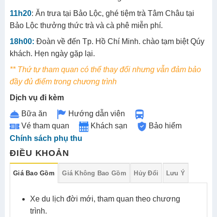
11h20
: Ăn trưa tại Bảo Lộc, ghé tiệm trà Tâm Châu tại
Bảo Lộc thưởng thức trà và cà phê miễn phí.
18h00:
Đoàn về đến Tp. Hồ Chí Minh. chào tạm biệt Qúy
khách. Hẹn ngày gặp lại.
** Thứ tự tham quan có thể thay đổi nhưng vẫn đảm bảo
đầy đủ điểm trong chương trình
Dịch vụ đi kèm
Bữa ăn
Hướng dẫn viên
Vé tham quan
Khách sạn
Bảo hiểm
Chính sách phụ thu
ĐIỀU KHOẢN
Giá Bao Gồm
Giá Không Bao Gồm
Hủy Đổi
Lưu Ý
Xe du lịch đời mới, tham quan theo chương
trình.