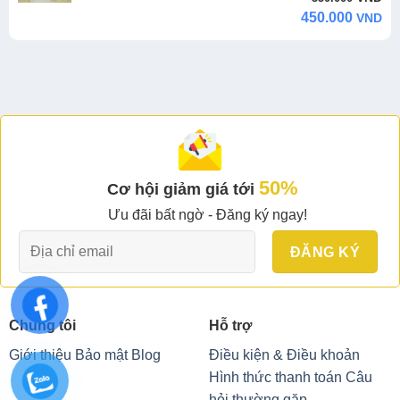
price
price
450.000
VND
was:
is:
550.000 VND.
450.000 VND.
50%
Cơ hội giảm giá tới
Ưu đãi bất ngờ - Đăng ký ngay!
Chúng tôi
Hỗ trợ
Giới thiệu
Bảo mật
Blog
Điều kiện & Điều khoản
Hình thức thanh toán
Câu
hỏi thường gặp