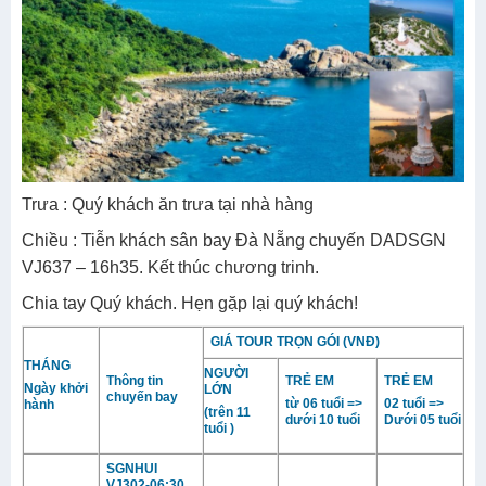
Trưa : Quý khách ăn trưa tại nhà hàng
Chiều : Tiễn khách sân bay Đà Nẵng chuyến DADSGN
VJ637 – 16h35. Kết thúc chương trinh.
Chia tay Quý khách. Hẹn gặp lại quý khách!
GIÁ TOUR TRỌN GÓI (VNĐ)
THÁNG
NGƯỜI
Thông tin
TRẺ EM
TRẺ EM
Ngày khởi
LỚN
chuyến bay
từ 06 tuổi =>
02 tuổi =>
hành
(trên 11
dưới 10 tuổi
Dưới 05 tuổi
tuổi )
SGNHUI
VJ302-06:30