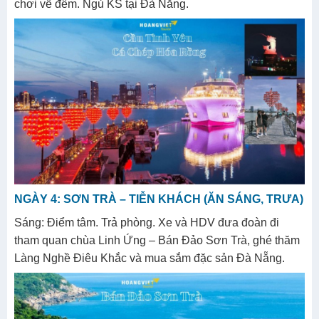
chơi về đêm. Ngủ KS tại Đà Nẵng.
NGÀY 4: SƠN TRÀ – TIỄN KHÁCH (ĂN SÁNG, TR
ƯA)
Sáng: Điểm tâm. Trả phòng. Xe và HDV đưa đoàn đi
tham quan chùa Linh Ứng – Bán Đảo Sơn Trà, ghé thăm
Làng Nghề Điêu Khắc và mua sắm đặc sản Đà Nẵng.