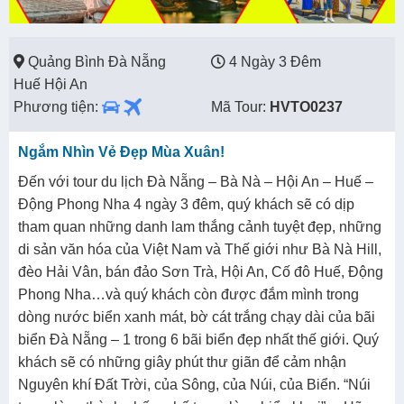
Quảng Bình Đà Nẵng
4 Ngày 3 Đêm
Huế Hội An
Phương tiện:
Mã Tour:
HVTO0237
Ngắm Nhìn Vẻ Đẹp Mùa Xuân!
Đến với tour du lịch Đà Nẵng – Bà Nà – Hội An – Huế –
Động Phong Nha 4 ngày 3 đêm, quý khách sẽ có dịp
tham quan những danh lam thắng cảnh tuyệt đẹp, những
di sản văn hóa của Việt Nam và Thế giới như Bà Nà Hill,
đèo Hải Vân, bán đảo Sơn Trà, Hội An, Cố đô Huế, Động
Phong Nha…và quý khách còn được đắm mình trong
dòng nước biển xanh mát, bờ cát trắng chạy dài của bãi
biển Đà Nẵng – 1 trong 6 bãi biển đẹp nhất thế giới. Quý
khách sẽ có những giây phút thư giãn để cảm nhận
Nguyên khí Đất Trời, của Sông, của Núi, của Biển. “Núi