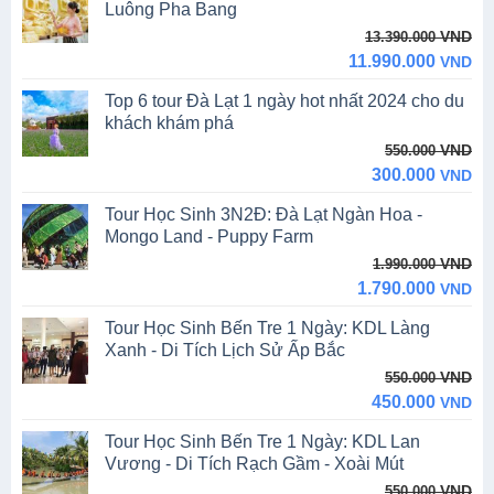
Luông Pha Bang
Original
Current
VND
13.390.000
price
price
11.990.000
VND
was:
is:
Top 6 tour Đà Lạt 1 ngày hot nhất 2024 cho du
13.390.000 VND.
11.990.000 VND.
khách khám phá
Original
Current
VND
550.000
price
price
300.000
VND
was:
is:
Tour Học Sinh 3N2Đ: Đà Lạt Ngàn Hoa -
550.000 VND.
300.000 VND.
Mongo Land - Puppy Farm
Original
Current
VND
1.990.000
price
price
1.790.000
VND
was:
is:
Tour Học Sinh Bến Tre 1 Ngày: KDL Làng
1.990.000 VND.
1.790.000 VND.
Xanh - Di Tích Lịch Sử Ấp Bắc
Original
Current
VND
550.000
price
price
450.000
VND
was:
is:
Tour Học Sinh Bến Tre 1 Ngày: KDL Lan
550.000 VND.
450.000 VND.
Vương - Di Tích Rạch Gầm - Xoài Mút
Original
Current
VND
550.000