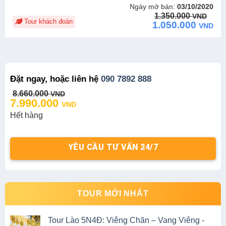
Ngày mở bán:
03/10/2020
Original
Current
1.350.000
VND
Tour khách đoàn
price
price
1.050.000
VND
was:
is:
1.350.000 VND.
1.050.000 VND.
Đặt ngay, hoặc liên hệ
090 7892 888
Original
Current
8.660.000
VND
price
price
7.990.000
VND
was:
is:
Hết hàng
8.660.000 VND.
7.990.000 VND.
YÊU CẦU TƯ VẤN 24/7
TOUR MỚI NHẤT
Tour Lào 5N4Đ: Viêng Chăn – Vang Viêng -