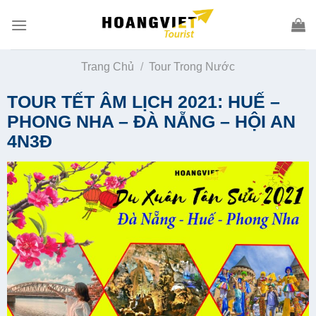
Skip
to
content
Trang Chủ
/
Tour Trong Nước
TOUR TẾT ÂM LỊCH 2021: HUẾ –
PHONG NHA – ĐÀ NẴNG – HỘI AN
4N3Đ