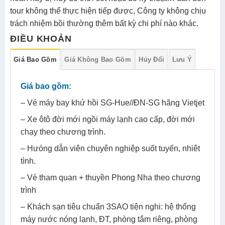
tour không thể thực hiện tiếp được, Công ty không chịu
trách nhiệm bồi thường thêm bất kỳ chi phí nào khác.
ĐIỀU KHOẢN
Giá Bao Gồm
Giá Không Bao Gồm
Hủy Đổi
Lưu Ý
Giá bao gồm:
– Vé máy bay khứ hồi SG-Hue//ĐN-SG hãng Vietjet
– Xe ôtô đời mới ngồi máy lạnh cao cấp, đời mới
chạy theo chương trình.
– Hưóng dẫn viên chuyên nghiệp suốt tuyến, nhiêt
tình.
– Vé tham quan + thuyền Phong Nha theo chương
trình
– Khách sạn tiêu chuẩn 3SAO tiện nghi: hệ thống
máy nước nóng lạnh, ĐT, phòng tắm riêng, phòng