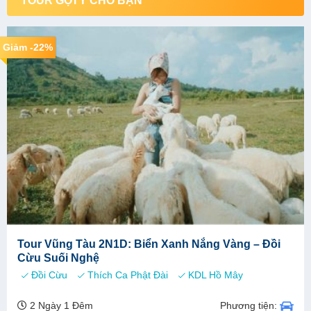
TOUR GỢI Ý CHO BẠN
Giảm -22%
Tour Vũng Tàu 2N1D: Biển Xanh Nắng Vàng – Đồi
Cừu Suối Nghệ
Đồi Cừu
Thích Ca Phật Đài
KDL Hồ Mây
Phương tiện:
2 Ngày 1 Đêm