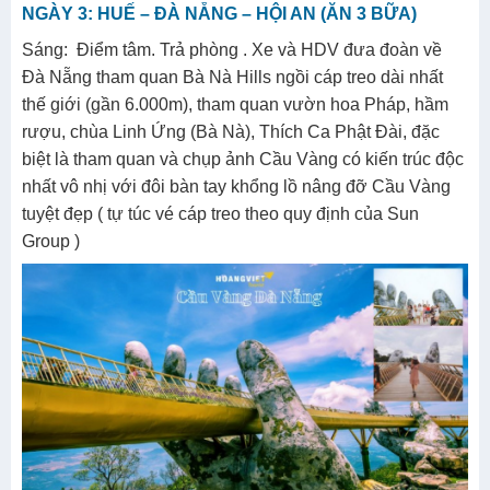
NGÀY 3: HUẾ – ĐÀ NẴNG – HỘI AN (ĂN 3 BỮA)
Sáng: Điểm tâm. Trả phòng . Xe và HDV đưa đoàn về
Đà Nẵng tham quan Bà Nà Hills ngồi cáp treo dài nhất
thế giới (gần 6.000m), tham quan vườn hoa Pháp, hầm
rượu, chùa Linh Ứng (Bà Nà), Thích Ca Phật Đài, đặc
biệt là tham quan và chụp ảnh Cầu Vàng có kiến trúc độc
nhất vô nhị với đôi bàn tay khổng lồ nâng đỡ Cầu Vàng
tuyệt đẹp ( tự túc vé cáp treo theo quy định của Sun
Group )