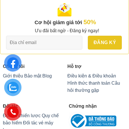
50%
Cơ hội giảm giá tới
Ưu đãi bất ngờ - Đăng ký ngay!
Chúng tôi
Hỗ trợ
Giới thiệu
Bảo mật
Blog
Điều kiện & Điều khoản
Hình thức thanh toán
Câu
hỏi thường gặp
Đối tác
Chứng nhận
Đối tác chiến lược
Quy chế
bảo hiểm
Đối tác vé máy