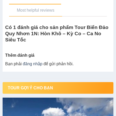
Most helpful reviews
Có 1 đánh giá cho sản phẩm Tour Biển Đảo
Quy Nhơn 1N: Hòn Khô – Kỳ Co – Ca No
Siêu Tốc
Thêm đánh giá
Bạn phải
đăng nhập
để gửi phản hồi.
TOUR GỢI Ý CHO BẠN