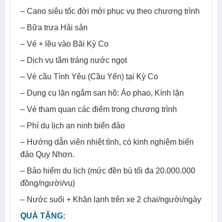
– Cano siêu tốc đời mới phục vụ theo chương trình
– Bữa trưa Hải sản
– Vé + lều vào Bãi Kỳ Co
– Dịch vụ tắm tráng nước ngọt
– Vé cầu Tình Yêu (Cầu Yến) tại Kỳ Co
– Dụng cụ lặn ngắm san hô: Áo phao, Kính lặn
– Vé tham quan các điểm trong chương trình
– Phí du lịch an ninh biển đảo
– Hướng dẫn viên nhiệt tình, có kinh nghiệm biển
đảo Quy Nhơn.
– Bảo hiểm du lịch (mức đền bù tối đa 20.000.000
đồng/người/vụ)
– Nước suối + Khăn lạnh trên xe 2 chai/người/ngày
QUÀ TẶNG: