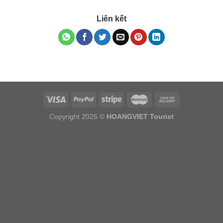
Liên kết
Copyright 2026 ©
HOANGVIET Tourist