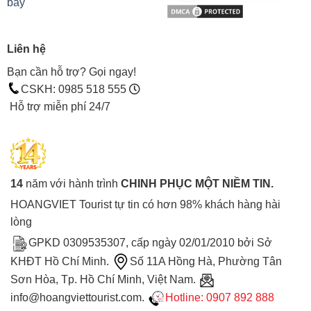
bay
Liên hệ
Bạn cần hỗ trợ? Gọi ngay!
CSKH: 0985 518 555
Hỗ trợ miễn phí 24/7
14
năm với hành trình
CHINH PHỤC MỘT NIỀM TIN.
HOANGVIET Tourist tự tin có hơn 98% khách hàng hài
lòng
GPKD 0309535307, cấp ngày 02/01/2010 bởi Sở
KHĐT Hồ Chí Minh.
Số 11A Hồng Hà, Phường Tân
Sơn Hòa, Tp. Hồ Chí Minh, Việt Nam.
info@hoangviettourist.com.
Hotline: 0907 892 888