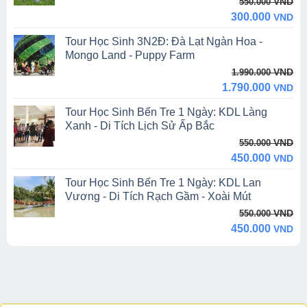
Original
Current
VND
550.000
price
price
300.000
VND
was:
is:
Tour Học Sinh 3N2Đ: Đà Lạt Ngàn Hoa -
550.000 VND.
300.000 VND.
Mongo Land - Puppy Farm
Original
Current
VND
1.990.000
price
price
1.790.000
VND
was:
is:
Tour Học Sinh Bến Tre 1 Ngày: KDL Làng
1.990.000 VND.
1.790.000 VND.
Xanh - Di Tích Lịch Sử Ấp Bắc
Original
Current
VND
550.000
price
price
450.000
VND
was:
is:
Tour Học Sinh Bến Tre 1 Ngày: KDL Lan
550.000 VND.
450.000 VND.
Vương - Di Tích Rạch Gầm - Xoài Mút
Original
Current
VND
550.000
price
price
450.000
VND
was:
is:
550.000 VND.
450.000 VND.