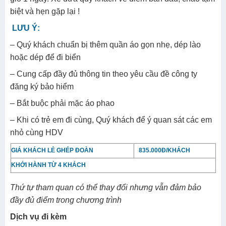
biệt và hẹn gặp lại !
LƯU Ý:
– Quý khách chuẩn bị thêm quần áo gọn nhẹ, dép lào
hoặc dép để đi biển
– Cung cấp đầy đủ thông tin theo yêu cầu đề công ty
đăng ký bảo hiểm
– Bắt buộc phải mặc áo phao
– Khi có trẻ em đi cùng, Quý khách để ý quan sát các em
nhỏ cùng HDV
GIÁ KHÁCH LẺ GHÉP ĐOÀN
835.000Đ/KHÁCH
KHỞI HÀNH TỪ 4 KHÁCH
Thứ tự tham quan có thể thay đổi nhưng vẫn đảm bảo
đầy đủ điểm trong chương trình
Dịch vụ đi kèm