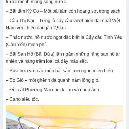
trước mênh mông sóng nước.
– Bãi tắm Kỳ Co – Một bãi tắm còn hoang sơ, trong sạch.
– Cầu Thị Nại – Từng là cây cầu vượt biển dài nhất Việt
Nam với chiều dài gần 2,5km.
– Thác nước, hồ nước ngọt đặc biệt là Cây cầu Tình Yêu
(Cầu Yến) miễn phí.
– Bãi San Hô (Bãi Dứa) lặn ngắm những rặng san hô tự
nhiên và hàng trăm loài cá đầy màu sắc.
– Bữa trưa với các món hải sản tươi ngon miền biển.
– Eo Gió – một ghềnh đá quanh năm lộng gió.
– Đồi cát Phương Mai check – in và chụp ảnh.
– Cano siêu tốc.