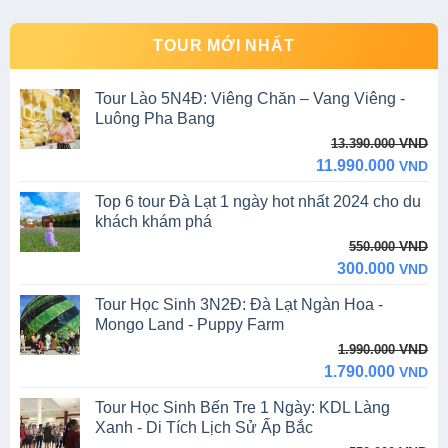
TOUR MỚI NHẤT
Tour Lào 5N4Đ: Viêng Chăn – Vang Viêng -
Luông Pha Bang
Original
Current
VND
13.390.000
price
price
11.990.000
VND
was:
is:
Top 6 tour Đà Lạt 1 ngày hot nhất 2024 cho du
13.390.000 VND.
11.990.000 VND.
khách khám phá
Original
Current
VND
550.000
price
price
300.000
VND
was:
is:
Tour Học Sinh 3N2Đ: Đà Lạt Ngàn Hoa -
550.000 VND.
300.000 VND.
Mongo Land - Puppy Farm
Original
Current
VND
1.990.000
price
price
1.790.000
VND
was:
is:
Tour Học Sinh Bến Tre 1 Ngày: KDL Làng
1.990.000 VND.
1.790.000 VND.
Xanh - Di Tích Lịch Sử Ấp Bắc