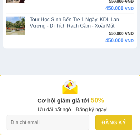
Original
Current
VND
550.000
price
price
450.000
VND
was:
is:
Tour Học Sinh Bến Tre 1 Ngày: KDL Lan
550.000 VND.
450.000 VND.
Vương - Di Tích Rạch Gầm - Xoài Mút
Original
Current
VND
550.000
price
price
450.000
VND
was:
is:
550.000 VND.
450.000 VND.
50%
Cơ hội giảm giá tới
Ưu đãi bất ngờ - Đăng ký ngay!