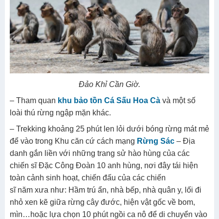
Đảo Khỉ Cần Giờ.
– Tham quan
khu bảo tồn Cá Sấu Hoa Cà
và một số
loài thú rừng ngập mặn khác.
– Trekking khoảng 25 phút len lỏi dưới bóng rừng mát mẻ
để vào trong Khu căn cứ cách mạng
Rừng Sác
– Địa
danh gắn liền với những trang sử hào hùng của các
chiến sĩ Đặc Công Đoàn 10 anh hùng, nơi đây tái hiện
toàn cảnh sinh hoạt, chiến đấu của các chiến
sĩ năm xưa như: Hầm trú ẩn, nhà bếp, nhà quân y, lối đi
nhỏ xen kẽ giữa rừng cây đước, hiện vật gốc về bom,
mìn…hoặc lựa chọn 10 phút ngồi ca nô để di chuyển vào