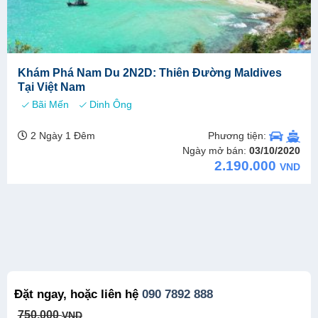
Khám Phá Nam Du 2N2D: Thiên Đường Maldives
Tại Việt Nam
Bãi Mến
Dinh Ông
Phương tiện:
2 Ngày 1 Đêm
Ngày mở bán:
03/10/2020
2.190.000
VND
Đặt ngay, hoặc liên hệ
090 7892 888
Original
Current
750.000
VND