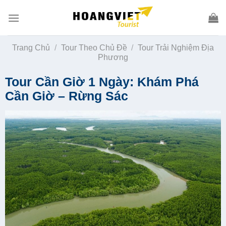
Skip
to
content
Trang Chủ
/
Tour Theo Chủ Đề
/
Tour Trải Nghiệm Địa
Phương
Tour Cần Giờ 1 Ngày: Khám Phá
Cần Giờ – Rừng Sác