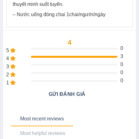
thuyết minh suốt tuyến.
– Nước uống đóng chai 1chai/người/ngày
4
0
5
3
4
0
3
0
2
0
1
GỬI ĐÁNH GIÁ
Most recent reviews
Most helpful reviews