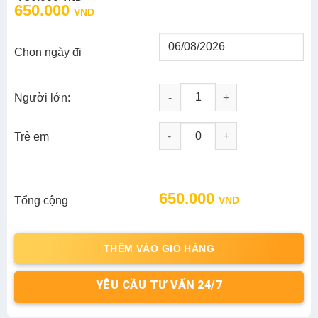
price
price
650.000
VND
was:
is:
750.000 VND.
650.000 VND.
Chọn ngày đi
Người lớn:
Tour Cần Giờ 1 Ngày: Khám Phá 
-
+
Trẻ em
Original
Current
650.000
Tổng cộng
VND
price
price
was:
is:
750.000 VND.
650.000 VND.
THÊM VÀO GIỎ HÀNG
YÊU CẦU TƯ VẤN 24/7