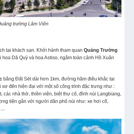
Quảng trường Lâm Viên
 tại khách sạn. Khởi hành tham quan
Quảng Trường
ới hoa Dã Quỳ và hoa Astiso, ngắm toàn cảnh Hồ Xuân
c
bằng Đất Sét dài hơn 1km, đường hầm điêu khắc tại
i sơ đến hiện đại với một số công trình đặc trưng như :
ác nhà thờ, thiền viện, biệt thự cổ, đỉnh núi Langbiang,
ng tiện gắn với người dân phố núi như: xe hơi cổ,
ổ,…