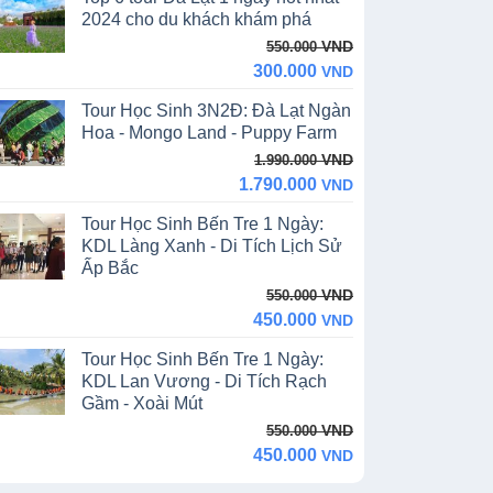
13.390.000 VND.
11.990.000 VND.
2024 cho du khách khám phá
Original
Current
VND
550.000
price
price
300.000
VND
was:
is:
Tour Học Sinh 3N2Đ: Đà Lạt Ngàn
550.000 VND.
300.000 VND.
Hoa - Mongo Land - Puppy Farm
Original
Current
VND
1.990.000
price
price
1.790.000
VND
was:
is:
Tour Học Sinh Bến Tre 1 Ngày:
1.990.000 VND.
1.790.000 VND.
KDL Làng Xanh - Di Tích Lịch Sử
Ấp Bắc
Original
Current
VND
550.000
price
price
450.000
VND
was:
is:
Tour Học Sinh Bến Tre 1 Ngày:
550.000 VND.
450.000 VND.
KDL Lan Vương - Di Tích Rạch
Gầm - Xoài Mút
Original
Current
VND
550.000
price
price
450.000
VND
was:
is: