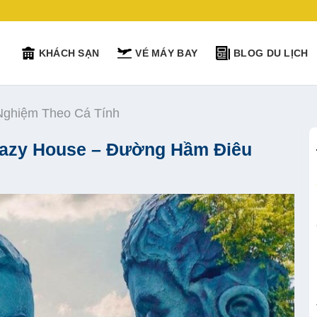
KHÁCH SẠN
VÉ MÁY BAY
BLOG DU LỊCH
 Nghiệm Theo Cá Tính
Crazy House – Đường Hầm Điêu