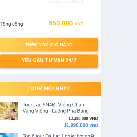
Original
Current
650.000
Tổng cộng
VND
price
price
was:
is:
780.000 VND.
650.000 VND.
THÊM VÀO GIỎ HÀNG
YÊU CẦU TƯ VẤN 24/7
TOUR MỚI NHẤT
Tour Lào 5N4Đ: Viêng Chăn –
Vang Viêng - Luông Pha Bang
Original
Current
VND
13.390.000
price
price
11.990.000
VND
was:
is:
Top 6 tour Đà Lạt 1 ngày hot nhất