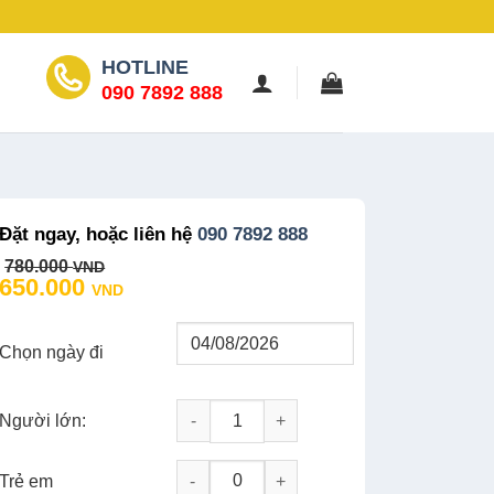
HOTLINE
090 7892 888
Đặt ngay, hoặc liên hệ
090 7892 888
Original
Current
780.000
VND
price
price
650.000
VND
was:
is:
780.000 VND.
650.000 VND.
Chọn ngày đi
Người lớn:
Tour Check in Đà Lạt 1N: Crazy House –
-
+
Trẻ em