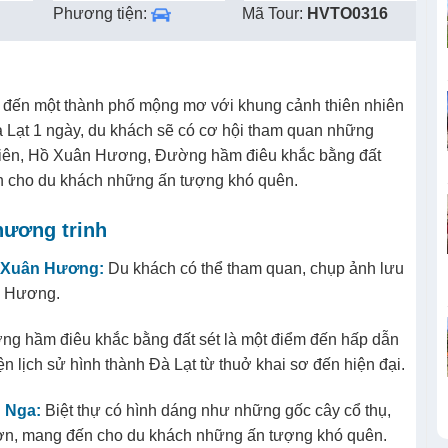
Phương tiện:
Mã Tour:
HVTO0316
 đến một thành phố mộng mơ với khung cảnh thiên nhiên
 Đà Lạt 1 ngày, du khách sẽ có cơ hội tham quan những
Viên, Hồ Xuân Hương, Đường hầm điêu khắc bằng đất
ến cho du khách những ấn tượng khó quên.
hương trinh
ồ Xuân Hương:
Du khách có thể tham quan, chụp ảnh lưu
n Hương.
g hầm điêu khắc bằng đất sét là một điểm đến hấp dẫn
iện lịch sử hình thành Đà Lạt từ thuở khai sơ đến hiện đại.
g Nga:
Biệt thự có hình dáng như những gốc cây cổ thụ,
ợn, mang đến cho du khách những ấn tượng khó quên.