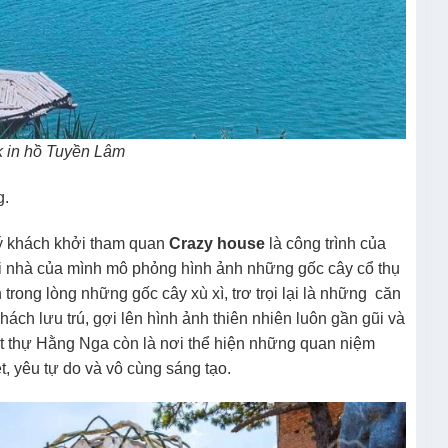
 in hồ Tuyền Lâm
g.
uý khách khởi tham quan
Crazy house
là công trình của
i nhà của mình mô phỏng hình ảnh những gốc cây cổ thụ
trong lòng những gốc cây xù xì, trơ trọi lại là những căn
ách lưu trú, gợi lên hình ảnh thiên nhiên luôn gần gũi và
ệt thự Hằng Nga còn là nơi thể hiện những quan niệm
ệt, yêu tự do và vô cùng sáng tạo.