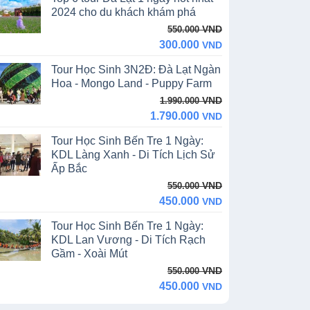
13.390.000 VND.
11.990.000 VND.
2024 cho du khách khám phá
Original
Current
VND
550.000
price
price
300.000
VND
was:
is:
Tour Học Sinh 3N2Đ: Đà Lạt Ngàn
550.000 VND.
300.000 VND.
Hoa - Mongo Land - Puppy Farm
Original
Current
VND
1.990.000
price
price
1.790.000
VND
was:
is:
Tour Học Sinh Bến Tre 1 Ngày:
1.990.000 VND.
1.790.000 VND.
KDL Làng Xanh - Di Tích Lịch Sử
Ấp Bắc
Original
Current
VND
550.000
price
price
450.000
VND
was:
is:
Tour Học Sinh Bến Tre 1 Ngày:
550.000 VND.
450.000 VND.
KDL Lan Vương - Di Tích Rạch
Gầm - Xoài Mút
Original
Current
VND
550.000
price
price
450.000
VND
was:
is: