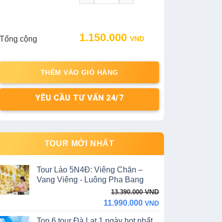
Original
Current
1.150.000
Tổng cộng
VND
price
price
was:
is:
1.500.000 VND.
1.150.000 VND.
THÊM VÀO GIỎ HÀNG
YÊU CẦU TƯ VẤN 24/7
TOUR MỚI NHẤT
Tour Lào 5N4Đ: Viêng Chăn –
Vang Viêng - Luông Pha Bang
Original
Current
VND
13.390.000
price
price
11.990.000
VND
was:
is:
Top 6 tour Đà Lạt 1 ngày hot nhất