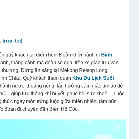
trưa, tối)
ón quý khách tại điểm hẹn. Đoàn khởi hành đi
Bình
anh, thắng cảnh mà đoàn sẽ qua, trên xe giao lưu văn
quà thưởng. Dừng ăn sáng tại Mekong Restop Long
ình Châu, Quý khách tham quan
Khu Du Lịch Suối
 thành nước khoáng nóng, tận hưởng cảm giác ấm áp dễ
oC – giúp lưu thông khí huyết, phục hồi sức khoẻ… Luộc
 thức ngay món trứng luộc giữa thiên nhiên, tắm bùn
 đó đoàn đi chuyển đến Biển Hồ Cốc.