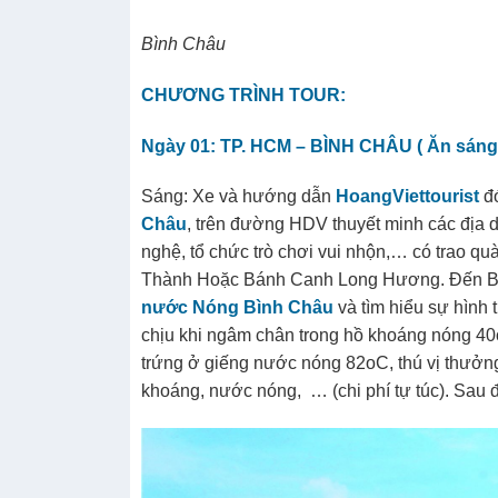
Bình Châu
CHƯƠNG TRÌNH TOUR:
Ngày 01: TP. HCM – BÌNH CHÂU ( Ăn sáng, 
Sáng: Xe và hướng dẫn
HoangViettourist
đ
Châu
, trên đường HDV thuyết minh các địa d
nghệ, tổ chức trò chơi vui nhộn,… có trao 
Thành Hoặc Bánh Canh Long Hương. Đến B
nước Nóng Bình Châu
và tìm hiểu sự hình
chịu khi ngâm chân trong hồ khoáng nóng 40
trứng ở giếng nước nóng 82oC, thú vị thưởng
khoáng, nước nóng, … (chi phí tự túc). Sau