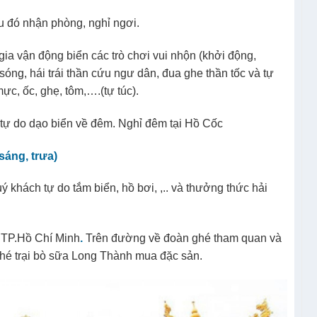
u đó nhận phòng, nghỉ ngơi.
gia vận động biển các trò chơi vui nhộn (khởi động,
sóng, hái trái thần cứu ngư dân, đua ghe thần tốc và tự
ực, ốc, ghẹ, tôm,….(tự túc).
 tự do dạo biển về đêm. Nghỉ đêm tại Hồ Cốc
sáng, trưa)
khách tự do tắm biển, hồ bơi, ,.. và thưởng thức hải
i TP.Hồ Chí Minh
.
Trên đường về đoàn ghé tham quan và
hé trại bò sữa Long Thành mua đặc sản.