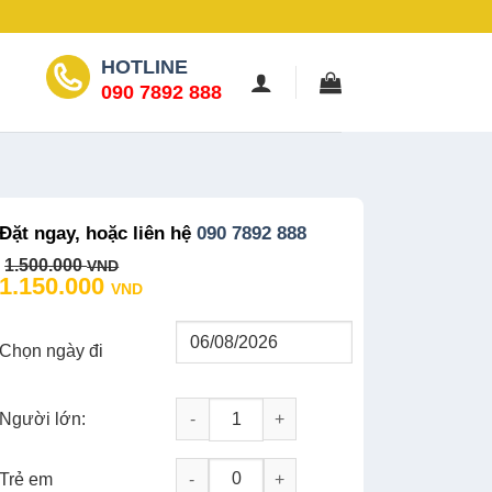
HOTLINE
090 7892 888
Đặt ngay, hoặc liên hệ
090 7892 888
Original
Current
1.500.000
VND
price
price
1.150.000
VND
was:
is:
1.500.000 VND.
1.150.000 VND.
Chọn ngày đi
Người lớn:
Tour Hồ Cốc 2N1D: Suối Nước Khoáng Bìn
-
+
Trẻ em