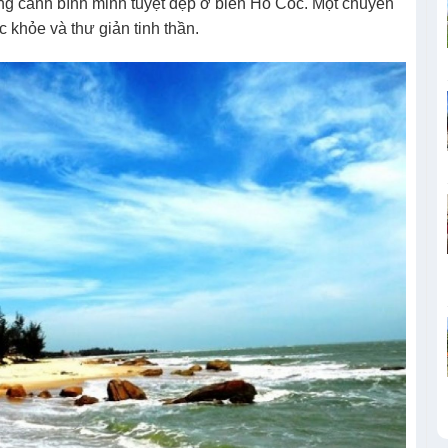
 cảnh bình minh tuyệt đẹp ở biển Hồ Cốc. Một chuyến
 khỏe và thư giản tinh thần.