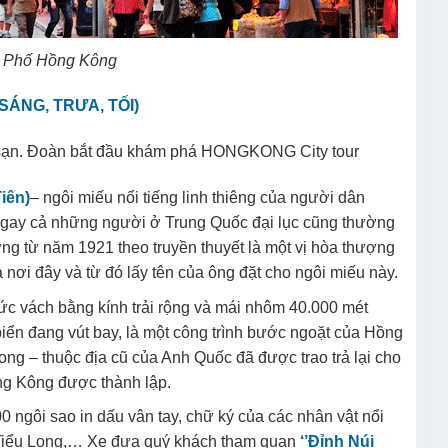
 Phố Hồng Kông
SÁNG, TRƯA, TỐI)
sạn. Đoàn bắt đầu khám phá HONGKONG City tour
iên)
– ngôi miếu nổi tiếng linh thiêng của người dân
ay cả những người ở Trung Quốc đại lục cũng thường
g từ năm 1921 theo truyền thuyết là một vị hòa thượng
ả nơi đây và từ đó lấy tên của ông đặt cho ngôi miếu này.
ức vách bằng kính trải rộng và mái nhôm 40.000 mét
ển đang vút bay, là một công trình bước ngoặt của Hồng
ong – thuộc địa cũ của Anh Quốc đã được trao trả lại cho
ng Kông được thành lập.
0 ngôi sao in dấu vân tay, chữ ký của các nhân vật nổi
 Tiểu Long,… Xe đưa quý khách tham quan
‘’Đỉnh Núi