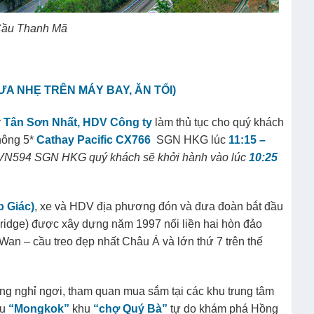
ầu Thanh Mã
ƯA NHẸ TRÊN MÁY BAY, ĂN TỐI
)
y
Tân Sơn Nhất,
HDV
Công ty
làm thủ tục cho quý khách
hông 5*
Cathay Pacific
CX766
SGN HKG lúc
11:15 –
VN594 SGN HKG quý khách sẽ khởi hành vào lúc
10:25
p Giác)
, xe và HDV địa phương đón và đưa đoàn bắt đầu
ridge) được xây dựng năm 1997 nối liền hai hòn đảo
Wan – cầu treo đẹp nhất Châu Á và lớn thứ 7 trên thế
g nghỉ ngơi, tham quan mua sắm tại các khu trung tâm
hu
“Mongkok”
khu
“chợ Quý Bà”
tự do khám phá Hồng