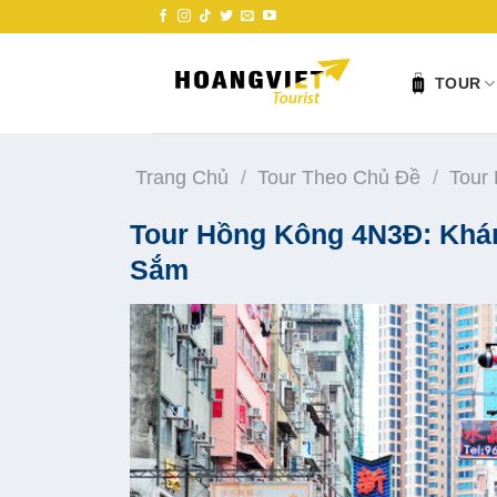
Skip
to
content
TOUR
Trang Chủ
/
Tour Theo Chủ Đề
/
Tour
Tour Hồng Kông 4N3Đ: Khá
Sắm