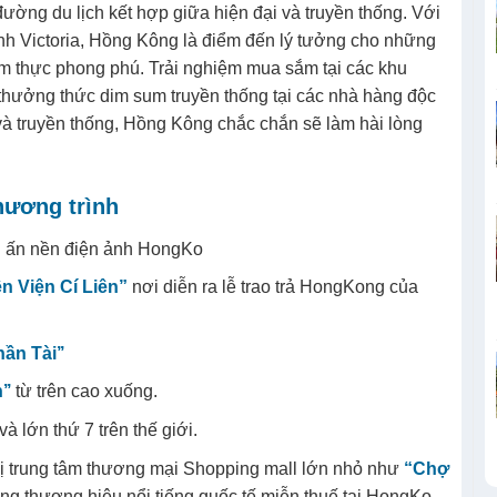
ờng du lịch kết hợp giữa hiện đại và truyền thống. Với
nh Victoria, Hồng Kông là điểm đến lý tưởng cho những
 thực phong phú. Trải nghiệm mua sắm tại các khu
hưởng thức dim sum truyền thống tại các nhà hàng độc
và truyền thống, Hồng Kông chắc chắn sẽ làm hài lòng
hương trình
u ấn nền điện ảnh HongKo
iền Viện Cí Liên”
nơi diễn ra lễ trao trả HongKong của
ần Tài’’
’’
từ trên cao xuống.
à lớn thứ 7 trên thế giới.
thị trung tâm thương mại Shopping mall lớn nhỏ như
“Chợ
ng thương hiệu nổi tiếng quốc tế miễn thuế tại HongKo