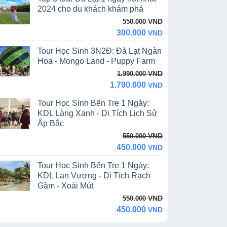
13.390.000 VND.
11.990.000 VND.
2024 cho du khách khám phá
Original
Current
VND
550.000
price
price
300.000
VND
was:
is:
Tour Học Sinh 3N2Đ: Đà Lạt Ngàn
550.000 VND.
300.000 VND.
Hoa - Mongo Land - Puppy Farm
Original
Current
VND
1.990.000
price
price
1.790.000
VND
was:
is:
Tour Học Sinh Bến Tre 1 Ngày:
1.990.000 VND.
1.790.000 VND.
KDL Làng Xanh - Di Tích Lịch Sử
Ấp Bắc
Original
Current
VND
550.000
price
price
450.000
VND
was:
is:
Tour Học Sinh Bến Tre 1 Ngày:
550.000 VND.
450.000 VND.
KDL Lan Vương - Di Tích Rạch
Gầm - Xoài Mút
Original
Current
VND
550.000
price
price
450.000
VND
was:
is: