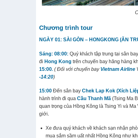
C
Chương trình tour
NGÀY 01: SÀI GÒN – HONGKONG
(
ĂN TR
Sáng:
08:
00:
Quý khách tập trung tại sân ba
đi
Hong Kong
trên chuyến bay hãng hàng k
15:00
.
( Đối với chuyến bay
Vietnam Airline
-14:20
)
15:00
Đến sân bay
Chek Lap Kok (Xích Liệ
hành trình đi qua
Cầu Thanh Mã
(Tsing Ma B
quan trọng của Hồng Kông là Tsing Yi và Ma 
giới.
Xe đưa quý khách về khách sạn nhận phòn
mua sắm sầm uất nhất Hồng Kông như k