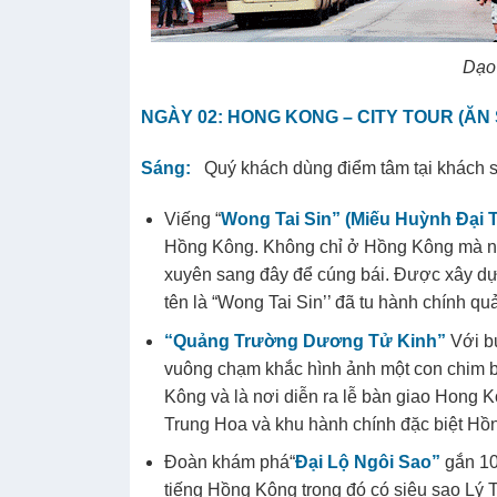
Dạo
NGÀY 02: HONG KONG – CITY TOUR
(ĂN 
Sáng:
Quý khách dùng điểm tâm tại khách 
Viếng “
Wong Tai Sin”
(Miếu Huỳnh Đại T
Hồng Kông. Không chỉ ở Hồng Kông mà ng
xuyên sang đây để cúng bái. Được xây dựn
tên là “Wong Tai Sin’’ đã tu hành chính qu
“Quảng Trường Dương Tử Kinh”
Với b
vuông chạm khắc hình ảnh một con chim bi
Kông và là nơi diễn ra lễ bàn giao Hong K
Trung Hoa và khu hành chính đặc biệt Hồ
Đoàn khám phá“
Đại Lộ Ngôi Sao”
gắn 10
tiếng Hồng Kông trong đó có siêu sao Lý