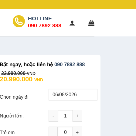
HOTLINE
090 7892 888
Đặt ngay, hoặc liên hệ
090 7892 888
Original
Current
22.990.000
VND
price
price
20.990.000
VND
was:
is:
22.990.000 VND.
20.990.000 VND.
Chọn ngày đi
Người lớn:
Tour Hồng Kông 4N3Đ: Khám Phá Hồng K
-
+
Trẻ em