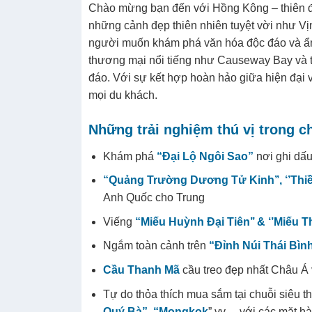
Chào mừng bạn đến với Hồng Kông – thiên đư
những cảnh đẹp thiên nhiên tuyệt vời như Vị
người muốn khám phá văn hóa độc đáo và ẩm
thương mại nổi tiếng như Causeway Bay và t
đáo. Với sự kết hợp hoàn hảo giữa hiện đại 
mọi du khách.
Những trải nghiệm thú vị trong c
Khám phá
“Đại Lộ Ngôi Sao”
nơi ghi dấ
“Quảng Trường Dương Tử Kinh’’
, ‘’Th
Anh Quốc cho Trung
Viếng
“Miếu Huỳnh Đại Tiên’’ & ‘’Miếu Th
Ngắm toàn cảnh trên
“Đỉnh Núi Thái Bình
Cầu Thanh Mã
cầu treo đẹp nhất Châu Á v
Tự do thỏa thích mua sắm tại chuỗi siêu 
Quý Bà”
,
“Mongkok
” vv… với các mặt hà