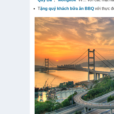
T
ặng quý khách bữa ăn BBQ
với thực đ