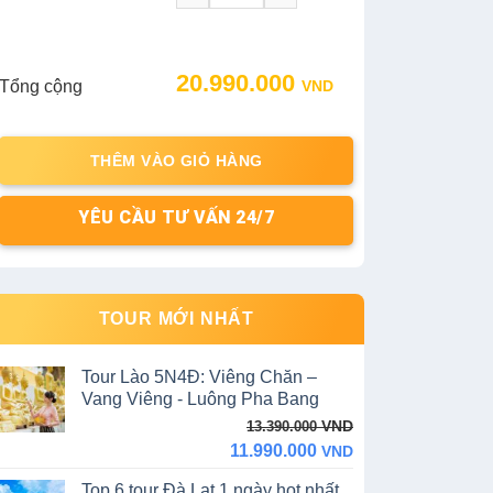
Original
Current
20.990.000
Tổng cộng
VND
price
price
was:
is:
22.990.000 VND.
20.990.000 VND.
THÊM VÀO GIỎ HÀNG
YÊU CẦU TƯ VẤN 24/7
TOUR MỚI NHẤT
Tour Lào 5N4Đ: Viêng Chăn –
Vang Viêng - Luông Pha Bang
Original
Current
VND
13.390.000
price
price
11.990.000
VND
was:
is:
Top 6 tour Đà Lạt 1 ngày hot nhất