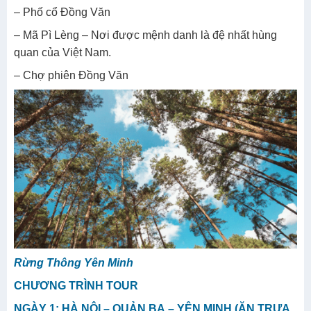
– Phố cổ Đồng Văn
– Mã Pì Lèng – Nơi được mệnh danh là đệ nhất hùng
quan của Việt Nam.
– Chợ phiên Đồng Văn
Rừng Thông Yên Minh
CHƯƠNG TRÌNH TOUR
NGÀY 1: HÀ NỘI – QUẢN BẠ – YÊN MINH (ĂN TRƯA,