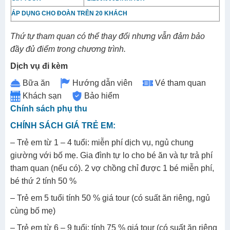
ÁP DỤNG CHO ĐOÀN TRÊN 20 KHÁCH
Thứ tự tham quan có thể thay đổi nhưng vẫn đảm bảo
đầy đủ điểm trong chương trình.
Dịch vụ đi kèm
Bữa ăn
Hướng dẫn viên
Vé tham quan
Khách sạn
Bảo hiểm
Chính sách phụ thu
CHÍNH SÁCH GIÁ TRẺ EM:
– Trẻ em từ 1 – 4 tuổi: miễn phí dịch vụ, ngủ chung
giường với bố mẹ. Gia đình tự lo cho bé ăn và tự trả phí
tham quan (nếu có). 2 vợ chồng chỉ được 1 bé miễn phí,
bé thứ 2 tính 50 %
– Trẻ em 5 tuổi tính 50 % giá tour (có suất ăn riêng, ngủ
cùng bố mẹ)
– Trẻ em từ 6 – 9 tuổi: tính 75 % giá tour (có suất ăn riêng