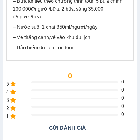
– Bữa ăn tiêu theo chương trình tour: 5 bữa chính:
130.000đ/người/bữa. 2 bữa sáng 35.000
đ/người/bữa
– Nước suối 1 chai 350ml/người/ngày
– Vé thắng cảnh,vé vào khu du lịch
– Bảo hiểm du lịch trọn tour
0
0
5
0
4
0
3
0
2
0
1
GỬI ĐÁNH GIÁ