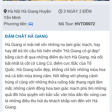
Hà Nội Hà Giang Huyện
3 NGÀY 2 ĐÊM
Yên Minh
Phương tiện:
Mã Tour:
HVTO0072
ĐẬM CHẤT HÀ GIANG
Hà Giang vì mải mê với những nụ tam giác mạch, hay
hay để trả lời câu hỏi hiển nhiên “Hà Giang có gì đẹp”
bằng cách đi qua những điểm du lịch Hà Giang, mà nổi
bật nhất là cột cờ Lũng Cú, điểm cực Bắc của Tổ
Quốc. Hà Giang luôn đẹp, không chỉ bởi những mùa hoa
mà cả bốn mùa trong năm. Nổi tiếng với phong cảnh
hùng vĩ cùng với những thửa ruộng bậc thang ngút tầm
mắt, những cánh đồng hoa tam giác mạch phủ tím những
quả đồi hòa quyện với bản sắc văn hóa dân tộc vùng cao
là những điều thu hút du khách khắp nơi đến với Hà
Giang.