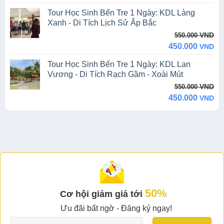
was:
is:
Tour Học Sinh Bến Tre 1 Ngày: KDL Làng
1.990.000 VND.
1.790.000 VND.
Xanh - Di Tích Lịch Sử Ấp Bắc
Original
Current
VND
550.000
price
price
450.000
VND
was:
is:
Tour Học Sinh Bến Tre 1 Ngày: KDL Lan
550.000 VND.
450.000 VND.
Vương - Di Tích Rạch Gầm - Xoài Mút
Original
Current
VND
550.000
price
price
450.000
VND
was:
is:
550.000 VND.
450.000 VND.
50%
Cơ hội giảm giá tới
Ưu đãi bất ngờ - Đăng ký ngay!