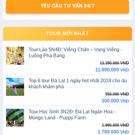
YÊU CẦU TƯ VẤN 24/7
TOUR MỚI NHẤT
Tour Lào 5N4Đ: Viêng Chăn – Vang Viêng -
Luông Pha Bang
Original
Current
VND
13.390.000
price
price
11.990.000
VND
was:
is:
Top 6 tour Đà Lạt 1 ngày hot nhất 2024 cho du
13.390.000 VND.
11.990.000 VND.
khách khám phá
Original
Current
VND
550.000
price
price
300.000
VND
was:
is:
Tour Học Sinh 3N2Đ: Đà Lạt Ngàn Hoa -
550.000 VND.
300.000 VND.
Mongo Land - Puppy Farm
Original
Current
VND
1.990.000
price
price
1.790.000
VND