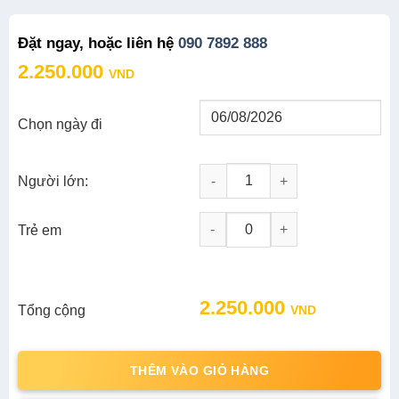
Đặt ngay, hoặc liên hệ
090 7892 888
2.250.000
VND
Chọn ngày đi
Người lớn:
Tour Miền Bắc 3N2D: Hà Giang 
-
+
Trẻ em
2.250.000
Tổng cộng
VND
THÊM VÀO GIỎ HÀNG