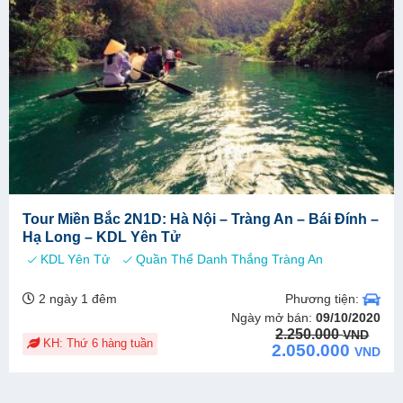
Tour Miền Bắc 2N1D: Hà Nội – Tràng An – Bái Đính –
Hạ Long – KDL Yên Tử
KDL Yên Tử
Quần Thể Danh Thắng Tràng An
Phương tiện:
2 ngày 1 đêm
Ngày mở bán:
09/10/2020
Original
Current
2.250.000
VND
KH: Thứ 6 hàng tuần
price
price
2.050.000
VND
was:
is:
2.250.000 VND.
2.050.000 VND.