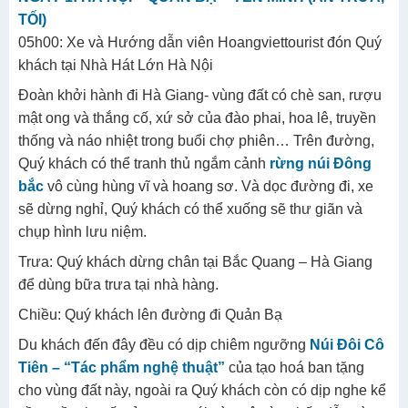
TỐI)
05h00: Xe và Hướng dẫn viên Hoangviettourist đón Quý
khách tại Nhà Hát Lớn Hà Nội
Đoàn khởi hành đi Hà Giang- vùng đất có chè san, rượu
mật ong và thắng cố, xứ sở của đào phai, hoa lê, truyền
thống và náo nhiệt trong buổi chợ phiên… Trên đường,
Quý khách có thể tranh thủ ngắm cảnh
rừng núi Đông
bắc
vô cùng hùng vĩ và hoang sơ. Và dọc đường đi, xe
sẽ dừng nghỉ, Quý khách có thể xuống sẽ thư giãn và
chụp hình lưu niệm.
Trưa: Quý khách dừng chân tại Bắc Quang – Hà Giang
để dùng bữa trưa tại nhà hàng.
Chiều: Quý khách lên đường đi Quản Bạ
Du khách đến đây đều có dịp chiêm ngưỡng
Núi Đôi Cô
Tiên – “Tác phẩm nghệ thuật”
của tạo hoá ban tặng
cho vùng đất này, ngoài ra Quý khách còn có dịp nghe kể