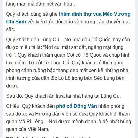
lãng mạn mà đậm nét văn hóa…
Quý khách cũng sẽ ghé
thăm dinh thự vua Mèo Vương
Chí Sình
với kiến trúc độc đáo và những câu chuyện đặc
sắc.
Quý khách đến Lũng Cú – Nơi địa đầu Tổ Quốc, hay còn
được miêu tả là: “Nơi cúi mặt sát đất, ngẩng mặt đụng
trời”. Quý khách thăm quan Cột cờ Tổ Quốc và chụp hình
lưu niệm. Từ cột cờ Lũng Cú, Quý khách có thể ngắm
phong cảnh ruộng bậc thang đẹp mắt xen kẽ những nhà
trình tường của dân tộc Lô Lô trong bản Séo Lủng bên
dưới.
Sau đó, Quý khách ăn trưa tại nhà hàng tại Lũng Cú.
Chiều: Quý khách đến
phố cổ Đồng Văn
nhận phòng
sau đó xe và Hướng dẫn viên sẽ đưa Quý khách đi thăm
quan Mã Pì Lèng – Nơi được mệnh danh là đệ nhất hùng
quan của Việt Nam.