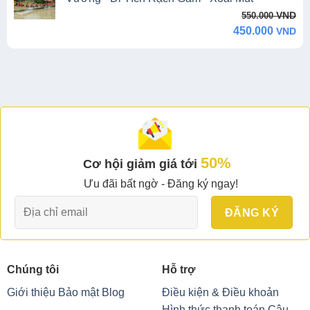
Original
Current
VND
550.000
price
price
450.000
VND
was:
is:
550.000 VND.
450.000 VND.
50%
Cơ hội giảm giá tới
Ưu đãi bất ngờ - Đăng ký ngay!
Chúng tôi
Hỗ trợ
Giới thiệu
Bảo mật
Blog
Điều kiện & Điều khoản
Hình thức thanh toán
Câu