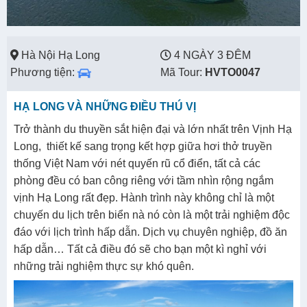
Hà Nội Hạ Long
4 NGÀY 3 ĐÊM
Phương tiện:
Mã Tour:
HVTO0047
HẠ LONG VÀ NHỮNG ĐIỀU THÚ VỊ
Trở thành du thuyền sắt hiện đại và lớn nhất trên Vịnh Hạ
Long, thiết kế sang trọng kết hợp giữa hơi thở truyền
thống Việt Nam với nét quyến rũ cổ điển, tất cả các
phòng đều có ban công riêng với tầm nhìn rộng ngắm
vịnh Hạ Long rất đẹp. Hành trình này không chỉ là một
chuyến du lịch trên biển nà nó còn là một trải nghiệm độc
đáo với lịch trình hấp dẫn. Dịch vụ chuyên nghiệp, đồ ăn
hấp dẫn… Tất cả điều đó sẽ cho bạn một kì nghỉ với
những trải nghiệm thực sự khó quên.