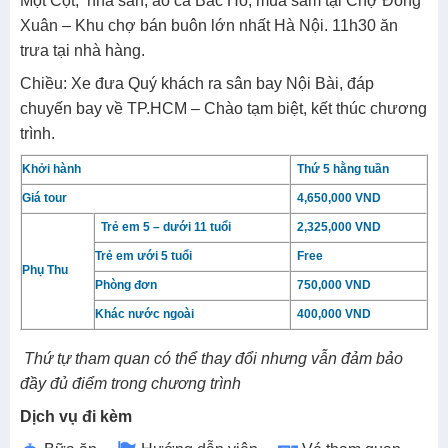
Một Cột, nhà sàn, ao cá Bác Hồ, mua sắm tại Chợ Đồng
Xuân – Khu chợ bán buôn lớn nhất Hà Nội. 11h30 ăn
trưa tại nhà hàng.
Chiều: Xe đưa Quý khách ra sân bay Nội Bài, đáp
chuyến bay về TP.HCM – Chào tạm biệt, kết thúc chương
trình.
Khởi hành
Thứ 5 hằng tuần
Giá tour
4,650,000 VND
Trẻ em 5 – dưới 11 tuổi
2,325,000 VND
Trẻ em ưới 5 tuổi
Free
Phụ Thu
Phòng đơn
750,000 VND
Khác nước ngoài
400,000 VND
Thứ tự tham quan có thể thay đổi nhưng vẫn đảm bảo
đầy đủ điểm trong chương trình
Dịch vụ đi kèm