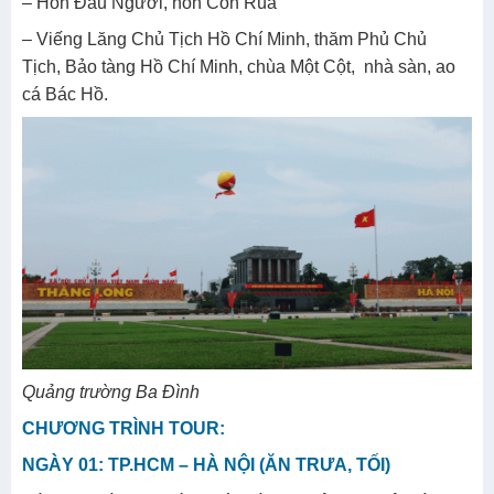
– Hòn Đầu Người, hòn Con Rùa
– Viếng Lăng Chủ Tịch Hồ Chí Minh, thăm Phủ Chủ
Tịch, Bảo tàng Hồ Chí Minh, chùa Một Cột, nhà sàn, ao
cá Bác Hồ.
Quảng trường Ba Đình
CHƯƠNG TRÌNH TOUR:
NGÀY 01: TP.HCM – HÀ NỘI (ĂN TRƯA, TỐI)