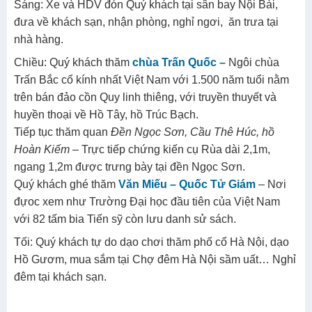
Sáng: Xe và HDV đón Quý khách tại sân bay Nội Bài,
đưa về khách sạn, nhận phòng, nghỉ ngơi, ăn trưa tại
nhà hàng.
Chiều:
Quý khách thăm
chùa Trấn Quốc
–
Ngôi chùa
Trấn Bắc cổ kính nhất Việt Nam với 1.500 năm tuổi nằm
trên bán đảo cồn Quy linh thiêng, với truyền thuyết và
huyền thoại về Hồ Tây, hồ Trúc Bạch.
Tiếp tục thăm quan
Đền Ngọc Sơn, Cầu Thê Húc, hồ
Hoàn Kiếm
– Trực tiếp chứng kiến cụ Rùa dài 2,1m,
ngang 1,2m được trưng bày tại đền Ngọc Sơn.
Quý khách ghé thăm
Văn Miếu – Quốc Tử Giám
– Nơi
đựoc xem như Trường Đại học đầu tiên của Việt Nam
với 82 tấm bia Tiến sỹ còn lưu danh sử sách.
Tối: Quý khách tự do dạo chơi thăm phố cổ Hà Nội, dạo
Hồ Gươm, mua sắm tại Chợ đêm Hà Nội sầm uất… Nghỉ
đêm tại khách sạn.