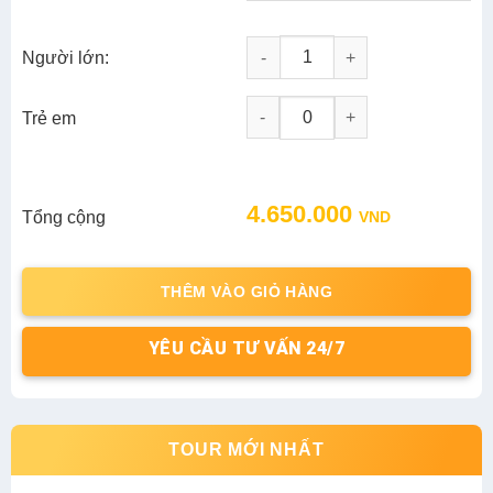
Người lớn:
Tour Miền Bắc 4N3D: Hà Nội - H
-
+
Trẻ em
4.650.000
Tổng cộng
VND
THÊM VÀO GIỎ HÀNG
YÊU CẦU TƯ VẤN 24/7
TOUR MỚI NHẤT