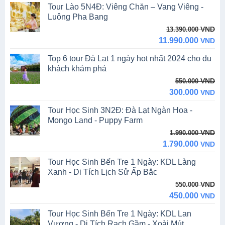
Tour Lào 5N4Đ: Viêng Chăn – Vang Viêng -
Luông Pha Bang
Original
Current
VND
13.390.000
price
price
11.990.000
VND
was:
is:
Top 6 tour Đà Lạt 1 ngày hot nhất 2024 cho du
13.390.000 VND.
11.990.000 VND.
khách khám phá
Original
Current
VND
550.000
price
price
300.000
VND
was:
is:
Tour Học Sinh 3N2Đ: Đà Lạt Ngàn Hoa -
550.000 VND.
300.000 VND.
Mongo Land - Puppy Farm
Original
Current
VND
1.990.000
price
price
1.790.000
VND
was:
is:
Tour Học Sinh Bến Tre 1 Ngày: KDL Làng
1.990.000 VND.
1.790.000 VND.
Xanh - Di Tích Lịch Sử Ấp Bắc
Original
Current
VND
550.000
price
price
450.000
VND
was:
is:
Tour Học Sinh Bến Tre 1 Ngày: KDL Lan
550.000 VND.
450.000 VND.
Vương - Di Tích Rạch Gầm - Xoài Mút