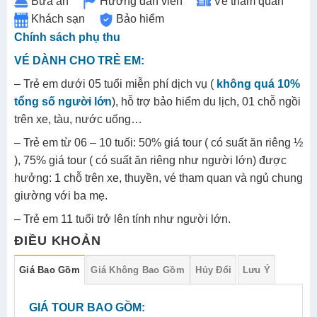
Bữa ăn
Hướng dẫn viên
Vé tham quan
Khách sạn
Bảo hiểm
Chính sách phụ thu
VÉ DÀNH CHO TRẺ EM:
– Trẻ em dưới 05 tuổi miễn phí dịch vụ (
không quá 10%
tổng số người lớn
), hỗ trợ bảo hiểm du lịch, 01 chỗ ngồi
trên xe, tàu, nước uống…
– Trẻ em từ 06 – 10 tuối: 50% giá tour ( có suất ăn riêng ½
), 75% giá tour ( có suất ăn riêng như người lớn) được
hưởng: 1 chỗ trên xe, thuyền, vé tham quan và ngủ chung
giường với ba mẹ.
– Trẻ em 11 tuổi trở lên tính như người lớn.
ĐIỀU KHOẢN
Giá Bao Gồm
Giá Không Bao Gồm
Hủy Đổi
Lưu Ý
GIÁ TOUR BAO GỒM: