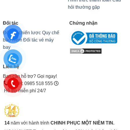
hỏi thường gặp
Đối tác
Chứng nhận
Đối tác chiến lược
Quy chế
bảo hiểm
Đối tác vé máy
bay
Liên hệ
Bạn cần hỗ trợ? Gọi ngay!
CSKH: 0985 518 555
Hỗ trợ miễn phí 24/7
14
năm với hành trình
CHINH PHỤC MỘT NIỀM TIN.