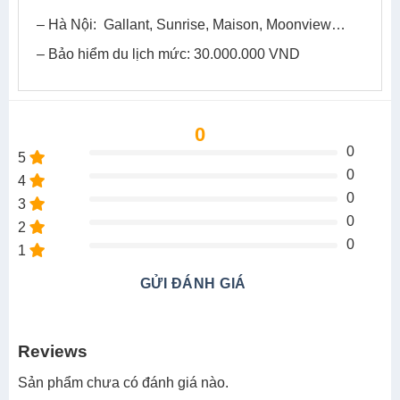
– Hà Nội: Gallant, Sunrise, Maison, Moonview…
– Bảo hiểm du lịch mức: 30.000.000 VND
0
0
5
0
4
0
3
0
2
0
1
GỬI ĐÁNH GIÁ
Reviews
Sản phẩm chưa có đánh giá nào.