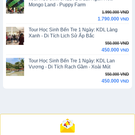
550.000 VND.
300.000 VND.
Mongo Land - Puppy Farm
Original
Current
VND
1.990.000
price
price
1.790.000
VND
was:
is:
Tour Học Sinh Bến Tre 1 Ngày: KDL Làng
1.990.000 VND.
1.790.000 VND.
Xanh - Di Tích Lịch Sử Ấp Bắc
Original
Current
VND
550.000
price
price
450.000
VND
was:
is:
Tour Học Sinh Bến Tre 1 Ngày: KDL Lan
550.000 VND.
450.000 VND.
Vương - Di Tích Rạch Gầm - Xoài Mút
Original
Current
VND
550.000
price
price
450.000
VND
was:
is:
550.000 VND.
450.000 VND.