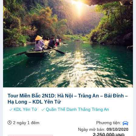
Tour Miền Bắc 2N1D: Hà Nội – Tràng An – Bái Đính –
Hạ Long – KDL Yên Tử
KDL Yên Tử
Quần Thể Danh Thắng Tràng An
Phương tiện:
2 ngày 1 đêm
Ngày mở bán:
09/10/2020
Original
Current
2.250.000
VND