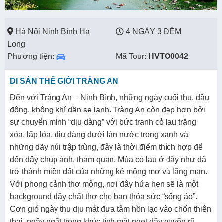
Hà Nội Ninh Bình Hạ
4 NGÀY 3 ĐÊM
Long
Phương tiện:
Mã Tour:
HVTO0042
DI SẢN THẾ GIỚI TRÀNG AN
Đến với Tràng An – Ninh Bình, những ngày cuối thu, đầu
đông, không khí dần se lạnh. Tràng An còn đẹp hơn bởi
sự chuyển mình “dịu dàng” với bức tranh cỏ lau trắng
xóa, lấp lóa, dịu dàng dưới làn nước trong xanh và
những dãy núi trập trùng, đây là thời điểm thích hợp để
đến đây chụp ảnh, tham quan. Mùa cỏ lau ở đây như đã
trở thành miền đất của những kẻ mộng mơ và lãng mạn.
Với phong cảnh thơ mộng, nơi đây hứa hẹn sẽ là một
background đầy chất thơ cho bạn thỏa sức “sống ảo”.
Cơn gió ngày thu dịu mát đưa tâm hồn lạc vào chốn thiên
thai, ngây ngất trong khúc tình mật ngọt đầy quyến rũ,