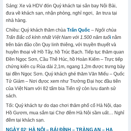
Sáng: Xe và HDV đón Quý khách tại sân bay Nội Bài,
đưa về khách sạn, nhận phòng, nghỉ ngơi, ăn trưa tại
nhà hàng.
Chiều: Quý khách thăm chùa
Trấn Quốc
– Ngôi chùa
Trấn Bắc cổ kính nhất Việt Nam với 1.500 năm tuổ
i
nằm
trên bán đảo cồn Quy linh thiêng, với truyền thuyết và
huyền thoại về Hồ Tây, hồ Trúc Bạch. Tiếp tục thăm quan
Đền Ngọc Sơn, Cầu Thê Húc, hồ Hoàn Kiếm – Trực tiếp
chứng kiến cụ Rùa dài 2,1m, ngang 1,2m được trưng bày
tại đền Ngọc Sơn. Quý khách ghé thăm Văn Miếu – Quốc
Tử Giám – Nơi đựoc xem như Trường Đại học đầu tiên
của Việt Nam với 82 tấm bia Tiến sỹ còn lưu danh sử
sách.
Tối: Quý khách tự do dạo chơi thăm phố cổ Hà Nội, dạo
Hồ Gươm, mua sắm tại Chợ đêm Hà Nội sầm uất… Nghỉ
đêm tại khách sạn.
NGÀY 02: HÀ NỘI – BÁI ĐÍNH – TRÀNG AN – HẠ