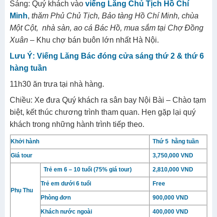
Sáng: Quý khách vào
viếng Lăng Chủ Tịch Hồ Chí
Minh
,
thăm Phủ Chủ Tịch, Bảo tàng Hồ Chí Minh, chùa
Một Cột, nhà sàn, ao cá Bác Hồ, mua sắm tại Chợ Đồng
Xuân
– Khu chợ bán buôn lớn nhất Hà Nội.
Lưu Ý: Viếng Lăng Bác đóng cửa sáng thứ 2 & thứ 6
hàng tuần
11h30 ăn trưa tại nhà hàng.
Chiều: Xe đưa Quý khách ra sân bay Nội Bài – Chào tạm
biệt, kết thúc chương trình tham quan. Hẹn gặp lại quý
khách trong những hành trình tiếp theo.
Khởi hành
Thứ 5 hằng tuần
Giá tour
3,750,000 VND
Trẻ em 6 – 10 tuổi (75% giá tour)
2,810,000 VND
Trẻ em dưới 6 tuổi
Free
Phụ Thu
Phòng đơn
900,000 VND
Khách nước ngoài
400,000 VND