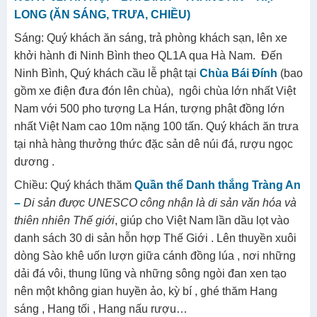
LONG (ĂN SÁNG, TRƯA, CHIỀU)
Sáng: Quý khách ăn sáng, trả phòng khách sạn, lên xe
khởi hành đi Ninh Bình theo QL1A qua Hà Nam. Đến
Ninh Bình, Quý khách cầu lễ phật tại
Chùa Bái Đính
(bao
gồm xe điện đưa đón lên chùa), ngôi chùa lớn nhất Việt
Nam với 500 pho tượng La Hán, tượng phật đồng lớn
nhất Việt Nam cao 10m nặng 100 tấn. Quý khách ăn trưa
tại nhà hàng thưởng thức đặc sản dê núi đá, rượu ngọc
dương .
Chiều: Quý khách thăm
Quần thể Danh thắng Tràng An
–
Di sản được UNESCO công nhận là di sản văn hóa và
thiên nhiên Thế giới
, giúp cho Việt Nam lần dầu lọt vào
danh sách 30 di sản hỗn hợp Thế Giới . Lên thuyền xuôi
dòng Sào khê uốn lượn giữa cánh đồng lúa , nơi những
dải đá vôi, thung lũng và những sông ngòi đan xen tạo
nên một không gian huyền ảo, kỳ bí , ghé thăm Hang
sáng , Hang tối , Hang nấu rượu…