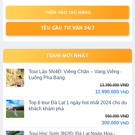
THÊM VÀO GIỎ HÀNG
YÊU CẦU TƯ VẤN 24/7
TOUR MỚI NHẤT
Tour Lào 5N4Đ: Viêng Chăn – Vang Viêng -
Luông Pha Bang
Original
Current
VND
13.390.000
price
price
11.990.000
VND
was:
is:
Top 6 tour Đà Lạt 1 ngày hot nhất 2024 cho du
13.390.000 VND.
11.990.000 VND.
khách khám phá
Original
Current
VND
550.000
price
price
300.000
VND
was:
is:
Tour Học Sinh 3N2Đ: Đà Lạt Ngàn Hoa -