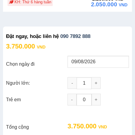
KH: Thứ 6 hàng tuần
price
price
2.050.000
VND
was:
is:
2.250.000 VND.
2.050.000 VND.
Đặt ngay, hoặc liên hệ
090 7892 888
3.750.000
VND
Chọn ngày đi
Người lớn:
Tour Miền Bắc 4N3D: Hà Nội - Tr
-
+
Trẻ em
3.750.000
Tổng cộng
VND