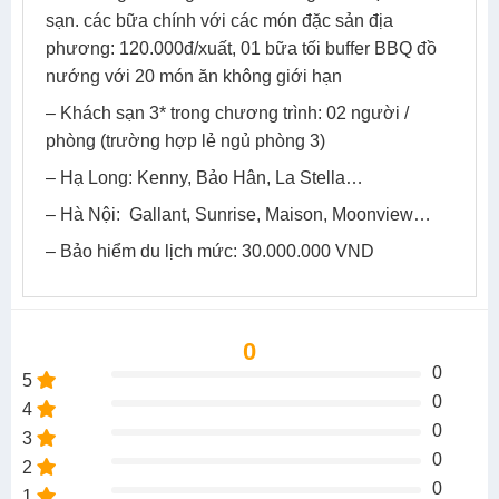
sạn. các bữa chính với các món đặc sản địa
phương: 120.000đ/xuất, 01 bữa tối buffer BBQ đồ
nướng với 20 món ăn không giới hạn
– Khách sạn 3* trong chương trình: 02 người /
phòng (trường hợp lẻ ngủ phòng 3)
– Hạ Long: Kenny, Bảo Hân, La Stella…
– Hà Nội: Gallant, Sunrise, Maison, Moonview…
– Bảo hiểm du lịch mức: 30.000.000 VND
0
0
5
0
4
0
3
0
2
0
1