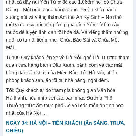
nhất cả dãy núi Yên Tử ở độ cao 1.068m nơi có Chùa
Đồng – Một ngôi chùa bằng đồng . Đoàn khởi hành
xuống núi và viếng thăm Am thờ An Kỳ Sinh – Nơi thờ
một vị đạo sỹ nổi tiếng từng qua đỉnh Yên Tử tìm cây
thuốc để luyện linh đan rồi hóa đá. Và viếng thăm những
ngôi cổ tự nổi tiếng như: Chùa Bảo Sái và Chùa Một
Mái…
16h00 Quý khách lên xe về Hà Nội, ghé Hải Dương tham
quan cửa hàng bánh Đậu Xanh, bánh cốm và các mặt
hàng đặc sản khác của Miền Bắc. Tới Hà Nội, nhận
phòng khách sạn, ăn tối tại nhà hàng, nghỉ đêm.
Tối: Quý khách tự do tham gia không gian Văn hóa
Hà thành, hòa nhịp với các ban nhạc Đường Phố,
Thưởng thức ẩm thực phố Cổ với các món ăn tinh hoa
nhất của Hà Nội …
NGÀY 04: HÀ NỘI – TIỄN KHÁCH (Ăn SÁNG, TRƯA,
CHIỀU)