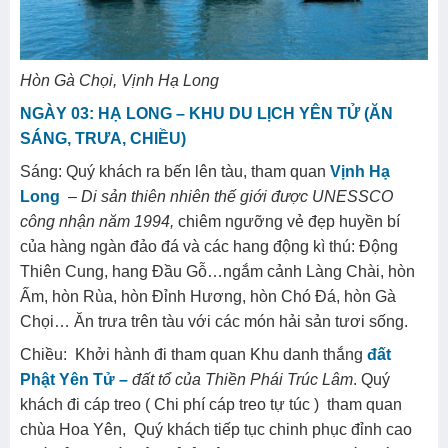
Hòn Gà Chọi, Vịnh Hạ Long
NGÀY 03: HẠ LONG – KHU DU LỊCH YÊN TỬ (ĂN
SÁNG, TRƯA, CHIỀU)
Sáng: Quý khách ra bến lên tàu, tham quan
Vịnh Hạ
Long
– Di sản thiên nhiên thế giới được UNESSCO
công nhận năm 1994,
chiêm ngưỡng vẻ đẹp huyền bí
của hàng ngàn đảo đá và các hang động kì thú: Động
Thiên Cung, hang Đầu Gỗ…ngắm cảnh Làng Chài, hòn
Ấm, hòn Rùa, hòn Đỉnh Hương, hòn Chó Đá, hòn Gà
Chọi… Ăn trưa trên tàu với các món hải sản tươi sống.
Chiều: Khởi hành đi tham quan Khu danh thắng
đất
Phật Yên Tử –
đất tổ của Thiền Phái Trúc Lâm
. Quý
khách đi cáp treo ( Chi phí cáp treo tự túc ) tham quan
chùa Hoa Yên, Quý khách tiếp tục chinh phục đỉnh cao