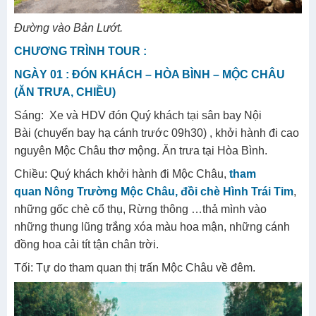
Đường vào Bản Lướt.
CHƯƠNG TRÌNH TOUR :
NGÀY 01 : ĐÓN KHÁCH – HÒA BÌNH – MỘC CHÂU
(ĂN TRƯA, CHIỀU)
Sáng: Xe và HDV đón Quý khách tại sân bay Nội
Bài (chuyến bay hạ cánh trước 09h30) , khởi hành đi cao
nguyên Mộc Châu thơ mộng. Ăn trưa tại Hòa Bình.
Chiều: Quý khách khởi hành đi Mộc Châu,
tham
quan Nông Trường Mộc Châu, đồi chè Hình Trái Tim
,
những gốc chè cổ thụ, Rừng thông …thả mình vào
những thung lũng trắng xóa màu hoa mận, những cánh
đồng hoa cải tít tận chân trời.
Tối: Tự do tham quan thị trấn Mộc Châu về đêm.