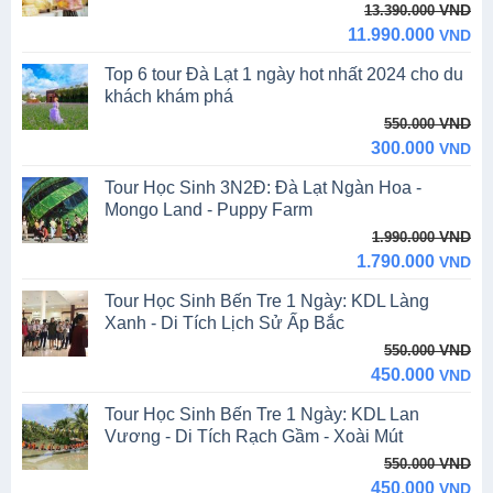
Original
Current
VND
13.390.000
price
price
11.990.000
VND
was:
is:
Top 6 tour Đà Lạt 1 ngày hot nhất 2024 cho du
13.390.000 VND.
11.990.000 VND.
khách khám phá
Original
Current
VND
550.000
price
price
300.000
VND
was:
is:
Tour Học Sinh 3N2Đ: Đà Lạt Ngàn Hoa -
550.000 VND.
300.000 VND.
Mongo Land - Puppy Farm
Original
Current
VND
1.990.000
price
price
1.790.000
VND
was:
is:
Tour Học Sinh Bến Tre 1 Ngày: KDL Làng
1.990.000 VND.
1.790.000 VND.
Xanh - Di Tích Lịch Sử Ấp Bắc
Original
Current
VND
550.000
price
price
450.000
VND
was:
is:
Tour Học Sinh Bến Tre 1 Ngày: KDL Lan
550.000 VND.
450.000 VND.
Vương - Di Tích Rạch Gầm - Xoài Mút
Original
Current
VND
550.000
price
price
450.000
VND