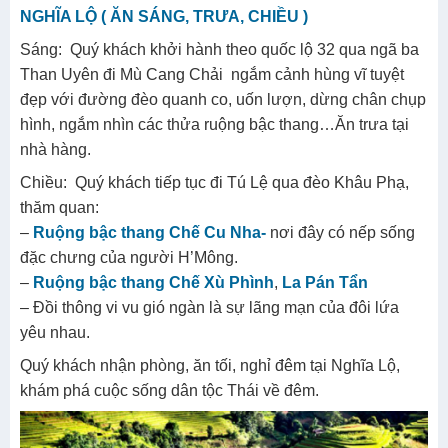
NGHĨA LỘ ( ĂN SÁNG, TRƯA, CHIỀU )
Sáng: Quý khách khởi hành theo quốc lộ 32 qua ngã ba
Than Uyên đi Mù Cang Chải ngắm cảnh hùng vĩ tuyệt
đẹp với đường đèo quanh co, uốn lượn, dừng chân chụp
hình, ngắm nhìn các thửa ruộng bậc thang…Ăn trưa tại
nhà hàng.
Chiều: Quý khách tiếp tục đi Tú Lệ qua đèo Khâu Phạ,
thăm quan:
–
Ruộng bậc thang Chế Cu Nha-
nơi đây có nếp sống
đặc chưng của người H’Mông.
–
Ruộng bậc thang Chế Xù Phình
,
La Pán Tẩn
– Đồi thông vi vu gió ngàn là sự lãng mạn của đôi lứa
yêu nhau.
Quý khách nhận phòng, ăn tối, nghỉ đêm tại Nghĩa Lộ,
khám phá cuộc sống dân tộc Thái về đêm.