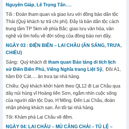
Nguyên Giáp, Lê Trọng Tấn….
Tối : Đoàn tham quan và giao lưu với đồng bào dân tộc
Thái (Quý khách tự trả chi phí). Đây là bản dân tộc cách
trung tâm TP 5km về phía Bắc: giao lưu văn hóa, văn
nghệ và tìm hiểu về đời sống của đồng bào nơi đây.
NGÀY 03 : ĐIỆN BIÊN – LAI CHÂU (ĂN SÁNG, TRƯA,
CHIỀU)
Sáng: Quý khách đi
tham quan Bảo tàng di tích lịch
sử Điên Biên Phủ, Viếng Nghĩa trang Liệt Sỹ,
Đồi A1,
hầm Đờ Cát…. ăn trưa tại nhà hàng.
Chiều: Quý khách khởi hành theo QL12 đi Lai Châu qua
dãy núi hùng vĩ Hoàng liên Sơn, ngắm nhìn cuộc sống
của người dân tộc Dao, H’Mông. Đến Lai Châu, đoàn
nhận phòng khách sạn. Ăn tối tại nhà hàng.
Tối: Khám phá Lai Châu về đêm.
NGÀY 04: LAI CHÂU – MÙ CĂNG CHẢI – TÚ LỆ –