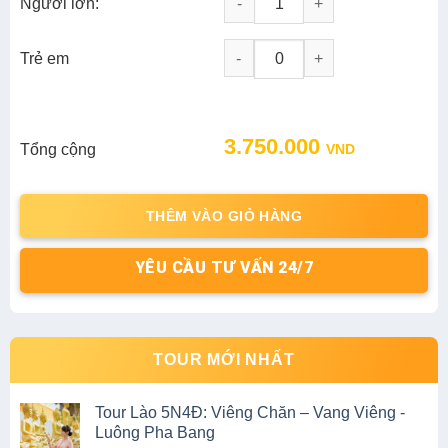
Người lớn:
Tour Miền Bắc 5N4D : Hà Nội - 
-
+
Trẻ em
3.750.000
Tổng cộng
VND
THÊM VÀO GIỎ HÀNG
YÊU CẦU TƯ VẤN 24/7
TOUR MỚI NHẤT
Tour Lào 5N4Đ: Viêng Chăn – Vang Viêng -
Luông Pha Bang