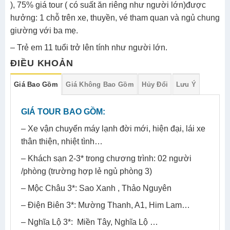
), 75% giá tour ( có suất ăn riêng như người lớn)được
hưởng: 1 chỗ trên xe, thuyền, vé tham quan và ngủ chung
giường với ba mẹ.
– Trẻ em 11 tuổi trở lên tính như người lớn.
ĐIỀU KHOẢN
Giá Bao Gồm
Giá Không Bao Gồm
Hủy Đổi
Lưu Ý
GIÁ TOUR BAO GỒM:
– Xe vận chuyển máy lạnh đời mới, hiện đại, lái xe
thân thiện, nhiệt tình…
– Khách sạn 2-3* trong chương trình: 02 người
/phòng (trường hợp lẻ ngủ phòng 3)
– Mộc Châu 3*: Sao Xanh , Thảo Nguyên
– Điện Biên 3*: Mường Thanh, A1, Him Lam…
– Nghĩa Lộ 3*: Miền Tây, Nghĩa Lộ …