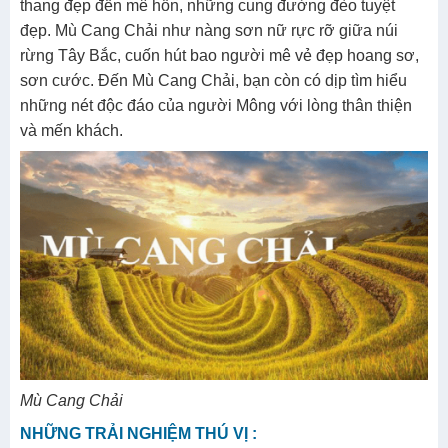
thang đẹp đến mê hồn, những cung đường đèo tuyệt
đẹp. Mù Cang Chải như nàng sơn nữ rực rỡ giữa núi
rừng Tây Bắc, cuốn hút bao người mê vẻ đẹp hoang sơ,
sơn cước. Đến Mù Cang Chải, bạn còn có dịp tìm hiểu
những nét độc đáo của người Mông với lòng thân thiện
và mến khách.
Mù Cang Chải
NHỮNG TRẢI NGHIỆM THÚ VỊ :