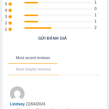
1
5
0
4
1
3
1
2
2
1
GỬI ĐÁNH GIÁ
Most recent reviews
Most helpful reviews
Lindsey
22/04/2024