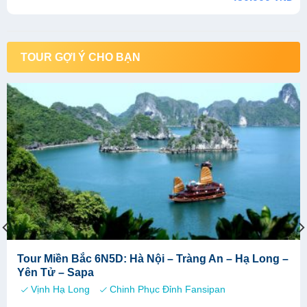
was:
is:
550.000 VND.
450.000 VND.
TOUR GỢI Ý CHO BẠN
Tour Miền Bắc 6N5D: Hà Nội – Tràng An – Hạ Long –
Yên Tử – Sapa
Vịnh Hạ Long
Chinh Phục Đỉnh Fansipan