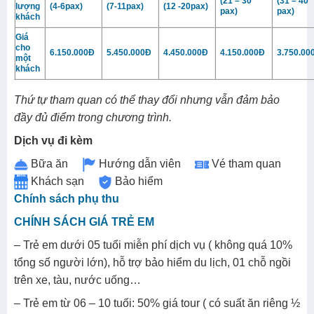
(21 – 30
(31 – 40
lượng
(4-6pax)
(7-11pax)
(12 -20pax)
pax)
pax)
khách
Giá
cho
6.150.000Đ
5.450.000Đ
4.450.000Đ
4.150.000Đ
3.750.0
một
khách
Thứ tự tham quan có thể thay đổi nhưng vẫn đảm bảo
đầy đủ điểm trong chương trình.
Dịch vụ đi kèm
Bữa ăn
Hướng dẫn viên
Vé tham quan
Khách sạn
Bảo hiểm
Chính sách phụ thu
CHÍNH SÁCH GIÁ TRẺ EM
– Trẻ em dưới 05 tuổi miễn phí dịch vụ ( không quá 10%
tổng số người lớn), hỗ trợ bảo hiểm du lịch, 01 chỗ ngồi
trên xe, tàu, nước uống…
– Trẻ em từ 06 – 10 tuối: 50% giá tour ( có suất ăn riêng ½