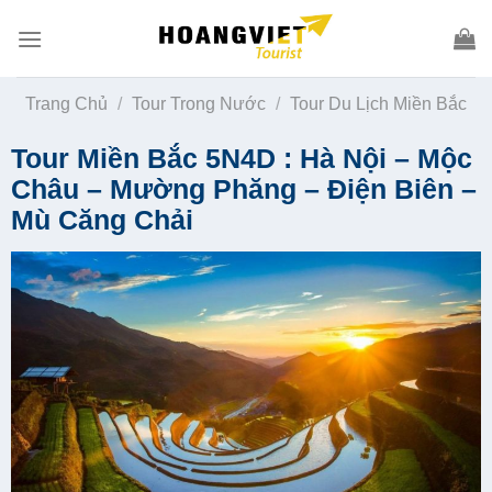
Skip
to
content
Trang Chủ
/
Tour Trong Nước
/
Tour Du Lịch Miền Bắc
Tour Miền Bắc 5N4D : Hà Nội – Mộc
Châu – Mường Phăng – Điện Biên –
Mù Căng Chải