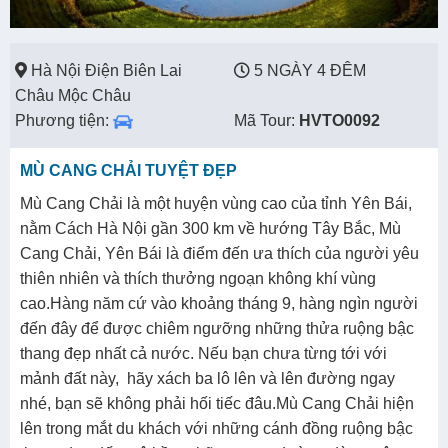
Hà Nội Điện Biên Lai
5 NGÀY 4 ĐÊM
Châu Mộc Châu
Phương tiện:
Mã Tour:
HVTO0092
MÙ CANG CHẢI TUYỆT ĐẸP
Mù Cang Chải là một huyện vùng cao của tỉnh Yên Bái,
nằm Cách Hà Nội gần 300 km về hướng Tây Bắc, Mù
Cang Chải, Yên Bái là điểm đến ưa thích của người yêu
thiên nhiên và thích thưởng ngoạn không khí vùng
cao.Hàng năm cứ vào khoảng tháng 9, hàng ngìn người
đến đây để được chiêm ngưỡng những thửa ruộng bậc
thang đẹp nhất cả nước. Nếu bạn chưa từng tới với
mảnh đất này, hãy xách ba lô lên và lên đường ngay
nhé, bạn sẽ không phải hối tiếc đâu.Mù Cang Chải hiện
lên trong mắt du khách với những cánh đồng ruộng bậc