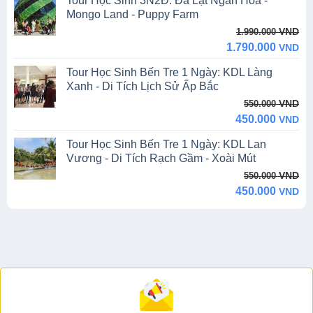
Tour Học Sinh 3N2Đ: Đà Lạt Ngàn Hoa -
550.000 VND.
300.000 VND.
Mongo Land - Puppy Farm
Original
Current
VND
1.990.000
price
price
1.790.000
VND
was:
is:
Tour Học Sinh Bến Tre 1 Ngày: KDL Làng
1.990.000 VND.
1.790.000 VND.
Xanh - Di Tích Lịch Sử Ấp Bắc
Original
Current
VND
550.000
price
price
450.000
VND
was:
is:
Tour Học Sinh Bến Tre 1 Ngày: KDL Lan
550.000 VND.
450.000 VND.
Vương - Di Tích Rạch Gầm - Xoài Mút
Original
Current
VND
550.000
price
price
450.000
VND
was:
is:
550.000 VND.
450.000 VND.