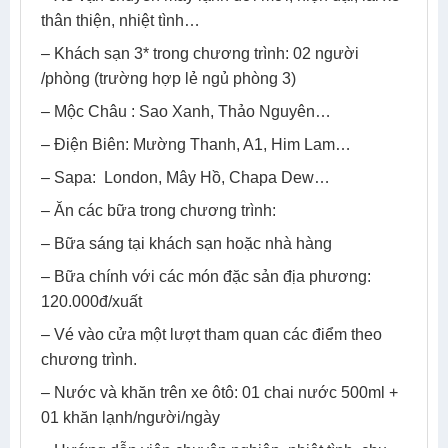
thân thiện, nhiệt tình…
– Khách sạn 3* trong chương trình: 02 người
/phòng (trường hợp lẻ ngủ phòng 3)
– Mộc Châu : Sao Xanh, Thảo Nguyên…
– Điện Biên: Mường Thanh, A1, Him Lam…
– Sapa: London, Mây Hồ, Chapa Dew…
– Ăn các bữa trong chương trình:
– Bữa sáng tại khách sạn hoặc nhà hàng
– Bữa chính với các món đặc sản địa phương:
120.000đ/xuất
– Vé vào cửa một lượt tham quan các điểm theo
chương trình.
– Nước và khăn trên xe ôtô: 01 chai nước 500ml +
01 khăn lạnh/người/ngày