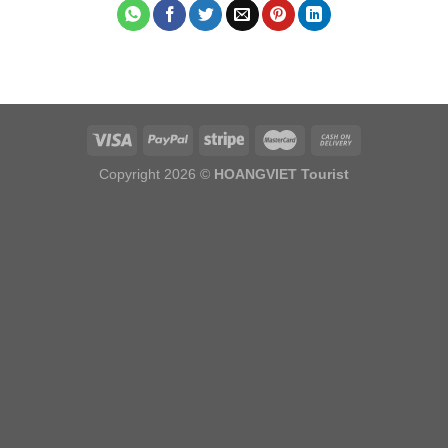
Copyright 2026 ©
HOANGVIET Tourist