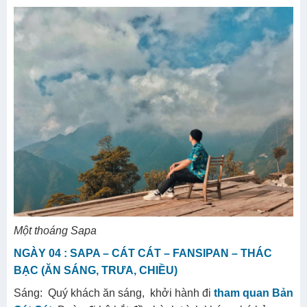
Một thoáng Sapa
NGÀY 04 : SAPA – CÁT CÁT – FANSIPAN – THÁC
BẠC (ĂN SÁNG, TRƯA, CHIỀU)
Sáng: Quý khách ăn sáng, khởi hành đi
tham quan Bản