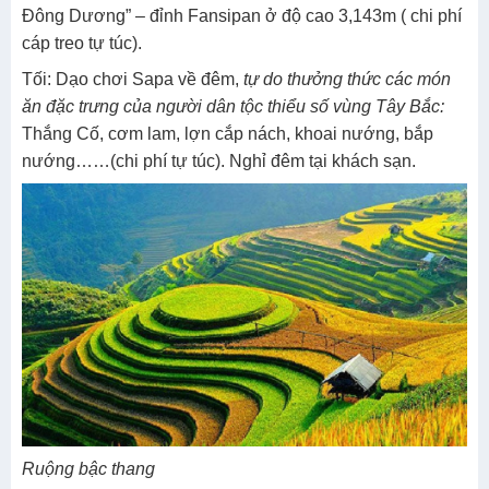
Đông Dương” – đỉnh Fansipan ở độ cao 3,143m ( chi phí
cáp treo tự túc).
Tối: Dạo chơi Sapa về đêm,
tự do thưởng thức các món
ăn đặc trưng của người dân tộc thiểu số vùng Tây Bắc:
Thắng Cố, cơm lam, lợn cắp nách, khoai nướng, bắp
nướng……(chi phí tự túc). Nghỉ đêm tại khách sạn.
Ruộng bậc thang