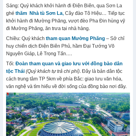
Sáng: Quý khách khởi hành đi Điện Biên, qua Sơn La
ghé
thăm Nhà tù Sơn La,
Cây đào Tô Hiệu… Tiếp tục
khởi hành đi Mường Phăng, vượt đèo Pha Đin hùng vỹ
đi Mường Phăng, ăn trưa tại nhà hàng.
Chiều: Quý khách
tham quan Mường Phăng
– Sở chỉ
huy chiến dịch Điện Biên Phủ, hầm Đại Tướng Võ
Nguyên Giáp, Lê Trọng Tấn….
Tối:
Đoàn tham quan và giao lưu với đồng bào dân
tộc Thái
(Quý khách tự trả chi phí)
. Đây là bản dân tộc
cách trung tâm TP 5km về phía Bắc: giao lưu văn hóa,
văn nghệ và tìm hiểu về đời sống của đồng bào nơi đây.