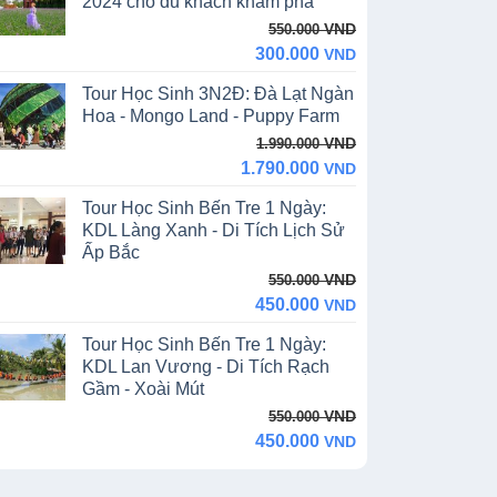
2024 cho du khách khám phá
Original
Current
VND
550.000
price
price
300.000
VND
was:
is:
Tour Học Sinh 3N2Đ: Đà Lạt Ngàn
550.000 VND.
300.000 VND.
Hoa - Mongo Land - Puppy Farm
Original
Current
VND
1.990.000
price
price
1.790.000
VND
was:
is:
Tour Học Sinh Bến Tre 1 Ngày:
1.990.000 VND.
1.790.000 VND.
KDL Làng Xanh - Di Tích Lịch Sử
Ấp Bắc
Original
Current
VND
550.000
price
price
450.000
VND
was:
is:
Tour Học Sinh Bến Tre 1 Ngày:
550.000 VND.
450.000 VND.
KDL Lan Vương - Di Tích Rạch
Gầm - Xoài Mút
Original
Current
VND
550.000
price
price
450.000
VND
was:
is:
550.000 VND.
450.000 VND.