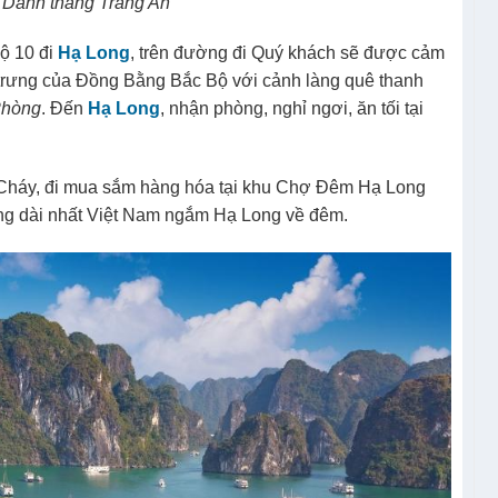
ng gian huyền ảo, kỳ bí , ghé thăm Hang sáng , Hang