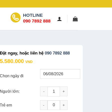
HOTLINE
090 7892 888
Đặt ngay, hoặc liên hệ
090 7892 888
5.580.000
VND
Chọn ngày đi
Người lớn:
Tour Miền Bắc 6N5D: Hà Nội - Tràng An - 
-
+
Trẻ em