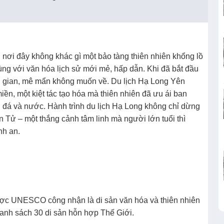
nơi đây không khác gì một bảo tàng thiên nhiên khổng lồ
g với văn hóa lịch sử mới mẻ, hấp dẫn. Khi đã bắt đầu
ời gian, mê mẩn không muốn về. Du lịch Hạ Long Yên
iền, một kiệt tác tạo hóa mà thiên nhiên đã ưu ái ban
ởi đá và nước. Hành trình du lịch Hạ Long không chỉ dừng
ên Tử
– một thắng cảnh tâm linh mà người lớn tuổi thì
nh an.
ược UNESCO công nhận là di sản văn hóa và thiên nhiên
danh sách 30 di sản hỗn hợp Thế Giới.