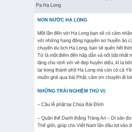
Pa Hạ Long
NON NƯỚC HẠ LONG
Một lần đến với Hạ Long bạn sẽ có cảm nhận 
với những hang động nguyên sơ huyền ảo cùn
chuyến du lịch Hạ Long, bạn sẽ quên hết th
Tử là một điểm đến hấp dẫn và nổi bật nhất m
tặng cho vịnh với vẻ đẹp huyền diệu, kì lạ b
lại trong thành phố Hạ Long mà còn có cả Y
muốn ghé qua bái Phật, cảm ơn chuyến đi bì
NHỮNG TRẢI NGHIỆM THÚ VỊ:
– Cầu lễ phật tại Chùa Bái Đính
– Quần thể Danh thắng Tràng An – Di sản đ
Thế giới, giúp cho Việt Nam lần dầu lọt vào 