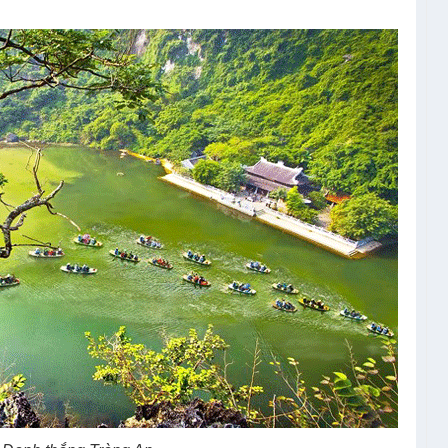
ang Sửng Sốt.
N – HẠ LONG (ĂN SÁNG, TRƯA, CHIỀU)
ạn, lên xe khởi hành đi Ninh Bình theo QL1A qua Hà
tại
Chùa Bái Đính
(bao gồm xe điện đưa đón lên
 pho tượng La Hán, tượng phật đồng lớn nhất Việt Nam
 nhà hàng thưởng thức đặc sản dê núi đá, rượu ngọc
ng Tràng An
–
Di sản được UNESCO công nhận là di sản
ệt Nam lần dầu lọt vào danh sách 30 di sản hỗn hợp Thế
 giữa cánh đồng lúa , nơi những dải đá vôi, thung lũng