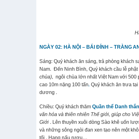
Tiếp tục thăm quan
Đền Ngọc Sơn, Cầu Thê 
2,1m, ngang 1,2m được trưng bày tại đền N
Giám
– Nơi đựoc xem như Trường Đại học đầu
sử sách.
Tối
:
Quý khách tự do dạo chơi thăm phố cổ
sầm uất… Nghỉ đêm tại khách sạn.