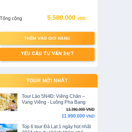
5.580.000
Tổng cộng
VND
THÊM VÀO GIỎ HÀNG
YÊU CẦU TƯ VẤN 24/7
TOUR MỚI NHẤT
Tour Lào 5N4Đ: Viêng Chăn –
Vang Viêng - Luông Pha Bang
Original
Current
VND
13.390.000
price
price
11.990.000
VND
was:
is:
Top 6 tour Đà Lạt 1 ngày hot nhất
13.390.000 VND.
11.990.000 VND.