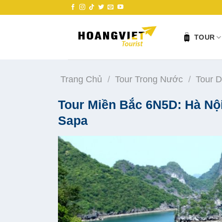
Skip
to
content
TOUR
Trang Chủ
/
Tour Trong Nước
/
Tour D
Tour Miền Bắc 6N5D: Hà Nội
Sapa