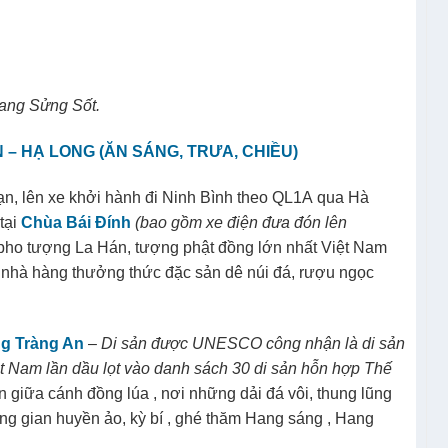
Húc, hồ Hoàn Kiếm
– Trực tiếp chứng kiến cụ Rùa dài
gọc Sơn. Quý khách ghé thăm
Văn Miếu – Quốc Tử
 tiên của Việt Nam với 82 tấm bia Tiến sỹ còn lưu danh
 Hà Nội, dạo Hồ Gươm, mua sắm tại Chợ đêm Hà Nội