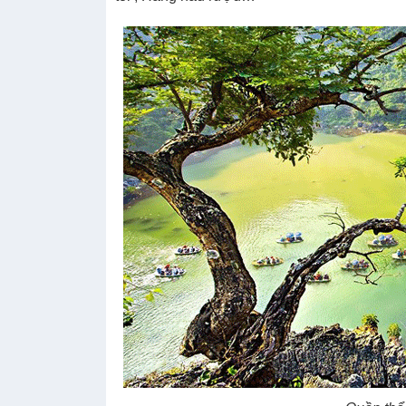
H
NGÀY 02: HÀ NỘI – BÁI ĐÍNH – TRÀNG A
Sáng: Quý khách ăn sáng, trả phòng khách s
Nam. Đến Ninh Bình, Quý khách cầu lễ phật 
chùa)
, ngôi chùa lớn nhất Việt Nam với 500
cao 10m nặng 100 tấn
.
Quý khách ăn trưa tại
dương .
Chiều: Quý khách thăm
Quần thể Danh thắ
văn hóa và thiên nhiên Thế giới, giúp cho Vi
Giới
. Lên thuyền xuôi dòng Sào khê uốn lượn