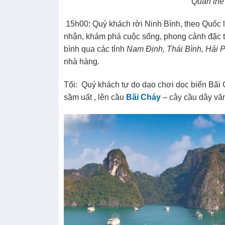
và những sông ngòi đan xen tạo nên một khô
tối , Hang nấu rượu…