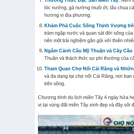
Thưởng Thức Đặc Sản Miền Tây
: Nếm 
lóc nướng, gà nướng muối ớt, lẩu chua cá
hương vị địa phương.
Khám Phá Cuộc Sống Thịnh Vượng trên
tràm ngập nước và quan sát đời sống của 
nên một trải nghiệm gần gũi với thiên nhiê
Ngắm Cảnh Cầu Mỹ Thuận và Cây Cầu N
Thuận và thách thức sự phi thường của cây
Tham Quan Chợ Nổi Cái Răng và Nhữn
và đa dạng tại chợ nổi Cái Răng, nơi bạn 
trên sông.
Chương trình du lịch miền Tây 4 ngày hứa h
vị tại vùng đất miền Tây xinh đẹp và đầy sôi 