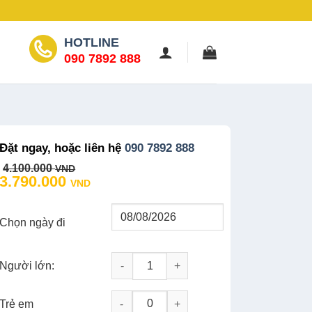
HOTLINE
090 7892 888
Đặt ngay, hoặc liên hệ
090 7892 888
Original
Current
4.100.000
VND
price
price
3.790.000
VND
was:
is:
4.100.000 VND.
3.790.000 VND.
Chọn ngày đi
Người lớn:
Tour Miền Tây 4 ngày: Hành Trình Khám P
-
+
Trẻ em