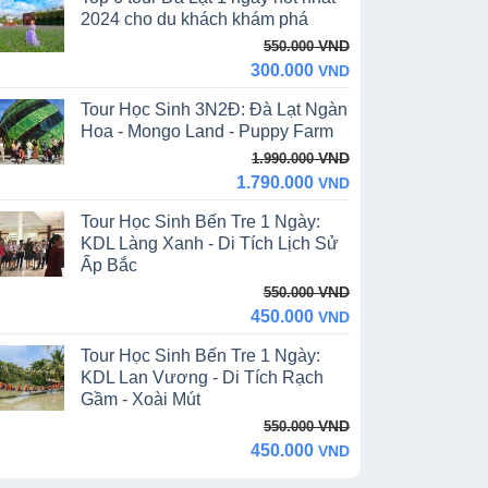
13.390.000 VND.
11.990.000 VND.
2024 cho du khách khám phá
Original
Current
VND
550.000
price
price
300.000
VND
was:
is:
Tour Học Sinh 3N2Đ: Đà Lạt Ngàn
550.000 VND.
300.000 VND.
Hoa - Mongo Land - Puppy Farm
Original
Current
VND
1.990.000
price
price
1.790.000
VND
was:
is:
Tour Học Sinh Bến Tre 1 Ngày:
1.990.000 VND.
1.790.000 VND.
KDL Làng Xanh - Di Tích Lịch Sử
Ấp Bắc
Original
Current
VND
550.000
price
price
450.000
VND
was:
is:
Tour Học Sinh Bến Tre 1 Ngày:
550.000 VND.
450.000 VND.
KDL Lan Vương - Di Tích Rạch
Gầm - Xoài Mút
Original
Current
VND
550.000
price
price
450.000
VND
was:
is: