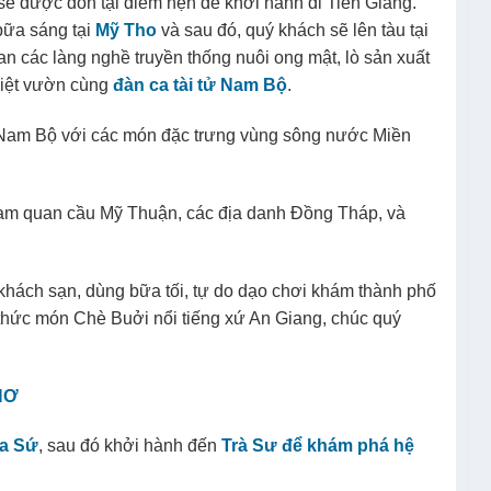
sẽ được đón tại điểm hẹn để khởi hành đi Tiền Giang.
bữa sáng tại
Mỹ Tho
và sau đó, quý khách sẽ lên tàu tại
n các làng nghề truyền thống nuôi ong mật, lò sản xuất
miệt vườn cùng
đàn ca tài tử Nam Bộ
.
 Nam Bộ với các món đặc trưng vùng sông nước Miền
ham quan cầu Mỹ Thuận, các địa danh Đồng Tháp, và
ách sạn, dùng bữa tối, tự do dạo chơi khám thành phố
hức món Chè Buởi nổi tiếng xứ An Giang, chúc quý
HƠ
úa Sứ
, sau đó khởi hành đến
Trà Sư để khám phá hệ