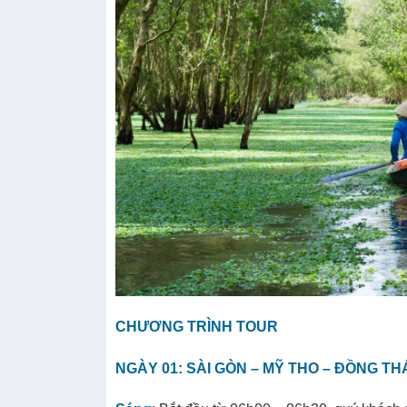
CHƯƠNG TRÌNH TOUR
NGÀY 01: SÀI GÒN – MỸ THO – ĐỒNG T