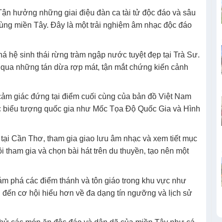
 Tận hưởng những giai điệu đàn ca tài tử độc đáo và sâu
vùng miền Tây. Đây là một trải nghiệm âm nhạc độc đáo
á hệ sinh thái rừng tràm ngập nước tuyệt đẹp tại Trà Sư.
o qua những tán dừa rợp mát, tận mắt chứng kiến cảnh
ảm giác đứng tại điểm cuối cùng của bản đồ Việt Nam
ác biểu tượng quốc gia như Mốc Tọa Độ Quốc Gia và Hình
i tại Cần Thơ, tham gia giao lưu âm nhạc và xem tiết mục
i tham gia và chọn bài hát trên du thuyền, tạo nên một
ám phá các điểm thánh và tôn giáo trong khu vực như
đến cơ hội hiểu hơn về đa dạng tín ngưỡng và lịch sử