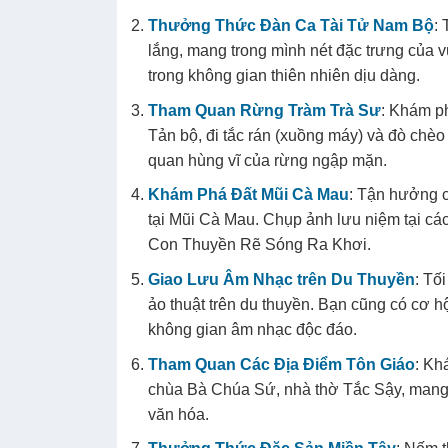
Thưởng Thức Đàn Ca Tài Tử Nam Bộ
:
lắng, mang trong mình nét đặc trưng của 
trong không gian thiên nhiên dịu dàng.
Tham Quan Rừng Tràm Trà Sư
: Khám ph
Tản bộ, đi tắc rán (xuồng máy) và đò chè
quan hùng vĩ của rừng ngập mặn.
Khám Phá Đất Mũi Cà Mau
: Tận hưởng c
tại Mũi Cà Mau. Chụp ảnh lưu niệm tại c
Con Thuyền Rẽ Sóng Ra Khơi.
Giao Lưu Âm Nhạc trên Du Thuyền
: Tố
ảo thuật trên du thuyền. Bạn cũng có cơ hộ
không gian âm nhạc độc đáo.
Tham Quan Các Địa Điểm Tôn Giáo
: Kh
chùa Bà Chúa Sứ, nhà thờ Tắc Sậy, mang 
văn hóa.