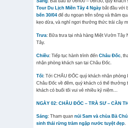
Sáng
: Bắt đầu từ 06h00 – 06h30, quý khách 
Tour Du Lịch Miền Tây 4 Ngày
bắt đầu với 
bến 30/04
để du ngoạn trên sông và thăm qua
kẹo dừa, và nghỉ ngơi thưởng thức trái cây 
Trưa
: Bữa trưa tại nhà hàng Miệt Vườn Tây
Tây.
Chiều
: Tiếp tục hành trình đến
Châu Đốc
, t
nhận phòng khách sạn tại Châu Đốc.
Tối
: Tới CHẤU ĐỐC quý khách nhận phòng kh
Châu Đốc về đêm, quý khách có thể thưởng t
khách có buổi tối vui vẻ nhiều kỷ niệm…
NGÀY 02: CHÂU ĐỐC – TRÀ SƯ – CẦN T
Sáng
: Tham quan
núi Sam và chùa Bà Ch
sinh thái rừng tràm ngập nước tuyệt đẹp
.