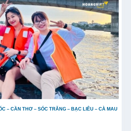
ỐC – CẦN THƠ – SÓC TRĂNG – BẠC LIÊU – CÀ MAU