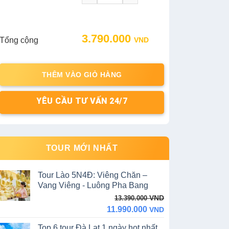
Original
Current
3.790.000
Tổng cộng
VND
price
price
was:
is:
4.100.000 VND.
3.790.000 VND.
THÊM VÀO GIỎ HÀNG
YÊU CẦU TƯ VẤN 24/7
TOUR MỚI NHẤT
Tour Lào 5N4Đ: Viêng Chăn –
Vang Viêng - Luông Pha Bang
Original
Current
VND
13.390.000
price
price
11.990.000
VND
was:
is:
Top 6 tour Đà Lạt 1 ngày hot nhất