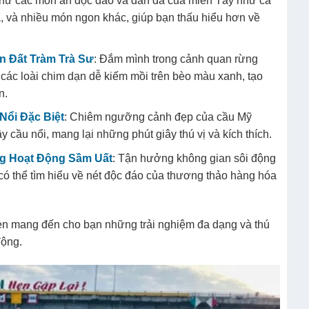
thử các món ăn độc đáo và dân dã của miền Tây như cá
, và nhiều món ngon khác, giúp bạn thấu hiểu hơn về
 Đất Tràm Trà Sư
: Đắm mình trong cảnh quan rừng
các loài chim dạn dễ kiếm mồi trên bèo màu xanh, tạo
n.
ổi Đặc Biệt
: Chiêm ngưỡng cảnh đẹp của cầu Mỹ
 cầu nổi, mang lại những phút giây thú vị và kích thích.
g Hoạt Động Sầm Uất
: Tận hưởng không gian sôi động
có thể tìm hiểu về nét độc đáo của thương thảo hàng hóa
ẹn mang đến cho bạn những trải nghiệm đa dạng và thú
động.