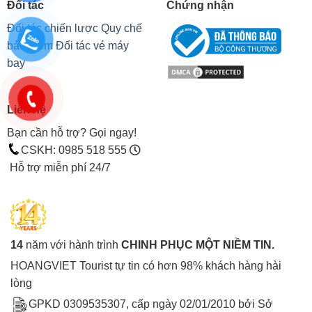
Đối tác
Chứng nhận
Đối tác chiến lược
Quy chế
bảo hiểm
Đối tác vé máy
bay
Liên hệ
Bạn cần hỗ trợ? Gọi ngay!
CSKH: 0985 518 555
Hỗ trợ miễn phí 24/7
14
năm với hành trình
CHINH PHỤC MỘT NIỀM TIN.
HOANGVIET Tourist tự tin có hơn 98% khách hàng hài
lòng
GPKD 0309535307, cấp ngày 02/01/2010 bởi Sở