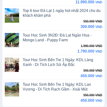
price
price
11.990.000
VND
was:
is:
Top 6 tour Đà Lạt 1 ngày hot nhất 2024 cho du
13.390.000 VND.
11.990.000 VND.
khách khám phá
Original
Current
VND
550.000
price
price
300.000
VND
was:
is:
Tour Học Sinh 3N2Đ: Đà Lạt Ngàn Hoa -
550.000 VND.
300.000 VND.
Mongo Land - Puppy Farm
Original
Current
VND
1.990.000
price
price
1.790.000
VND
was:
is:
Tour Học Sinh Bến Tre 1 Ngày: KDL Làng
1.990.000 VND.
1.790.000 VND.
Xanh - Di Tích Lịch Sử Ấp Bắc
Original
Current
VND
550.000
price
price
450.000
VND
was:
is:
Tour Học Sinh Bến Tre 1 Ngày: KDL Lan
550.000 VND.
450.000 VND.
Vương - Di Tích Rạch Gầm - Xoài Mút
Original
Current
VND
550.000
price
price
450.000
VND
was:
is: