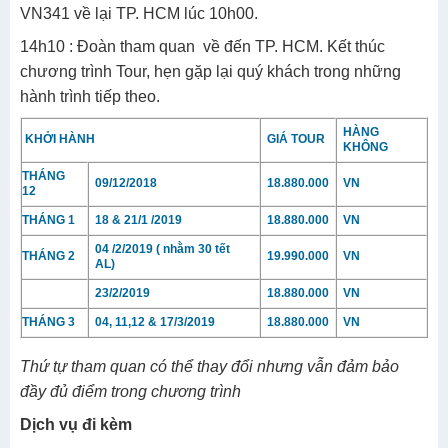
VN341 về lại TP. HCM lúc 10h00.
14h10 : Đoàn tham quan về đến TP. HCM. Kết thúc
chương trình Tour, hẹn gặp lại quý khách trong những
hành trình tiếp theo.
HÀNG
KHỞI HÀNH
GIÁ TOUR
KHÔNG
THÁNG
09/12/2018
18.880.000
VN
12
THÁNG 1
18 & 21/1 /2019
18.880.000
VN
04 /2/2019 ( nhằm 30 tết
THÁNG 2
19.990.000
VN
AL)
23/2/2019
18.880.000
VN
THÁNG 3
04, 11,12 & 17/3/2019
18.880.000
VN
Thứ tự tham quan có thể thay đổi nhưng vẫn đảm bảo
đầy đủ điểm trong chương trình
Dịch vụ đi kèm