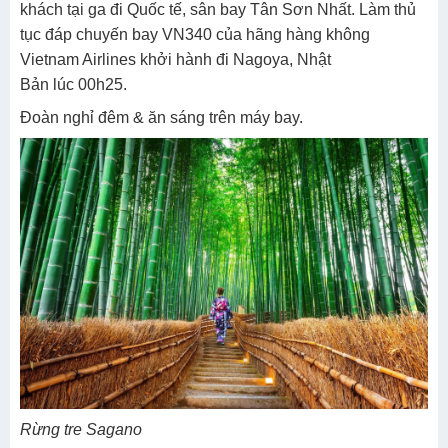
khách tại ga đi Quốc tế, sân bay Tân Sơn Nhất. Làm thủ
tục đáp chuyến bay VN340 của hãng hàng không
Vietnam Airlines khởi hành đi Nagoya, Nhật
Bản lúc 00h25.
Đoàn nghỉ đêm & ăn sáng trên máy bay.
Rừng tre Sagano