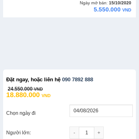
Ngày mở bán:
15/10/2020
5.550.000
VND
Đặt ngay, hoặc liên hệ
090 7892 888
Original
Current
24.550.000
VND
price
price
18.880.000
VND
was:
is:
24.550.000 VND.
18.880.000 VND.
Chọn ngày đi
Người lớn:
Tour Nhật Bản 4N3Đ: Mùa Đông 