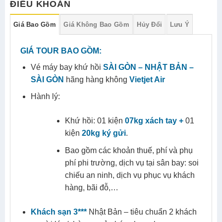
ĐIỀU KHOẢN
Giá Bao Gồm
Giá Không Bao Gồm
Hủy Đổi
Lưu Ý
GIÁ TOUR BAO GỒM:
Vé máy bay khứ hồi
SÀI GÒN – NHẬT BẢN –
SÀI GÒN
hãng hàng không
Vietjet Air
Hành lý:
Khứ hồi: 01 kiện
07kg xách tay +
01
kiện
20kg ký gửi
.
Bao gồm các khoản thuế, phí và phụ
phí phi trường, dịch vụ tại sân bay: soi
chiếu an ninh, dịch vụ phục vụ khách
hàng, bãi đỗ,…
Khách sạn 3***
Nhật Bản – tiêu chuẩn 2 khách