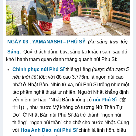
NGÀY 0
3
:
YAMANASHI – PHÚ SỸ
(Ăn sáng, trưa, tối)
Sáng:
Quý khách dùng bữa sáng tại khách sạn, sau đó
khởi hành tham quan danh thắng quanh núi Phú Sĩ:
Chinh phục
núi Phú Sĩ
thiêng liêng
(được đến trạm 5
nếu thời tiết tốt)
: với độ cao 3.776m, là ngọn núi cao
nhất ở Nhật Bản. Nhìn từ xa, núi Phú Sĩ trông như một
tác phẩm nghệ thuật tự nhiên. Người Nhật khẳng định
với niềm tự hào: “Nhật Bản không có
núi
Phú Sĩ
（富
士山）, như nước Mỹ không có tượng Nữ Thần Tự
Do“. Ở Nhật Bản núi Phú Sĩ đã trở thành “ngọn núi
thiêng”, “ngọn núi thần” che chở cho nước Nhật. Cùng
với
Hoa Anh Đào
,
núi Phú Sĩ
chính là linh hồn, biểu