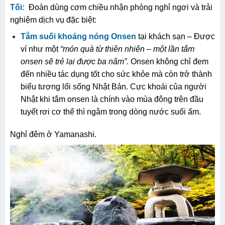
Tối:
Đoàn dùng cơm chiều nhận phòng nghỉ ngơi và trải
nghiệm dịch vụ đặc biệt:
T
ắm
suối khoáng nóng
Onsen
tại khách sạn – Được
ví như một
“món quà từ thiên nhiên
–
một lần tắm
onsen sẽ trẻ lại được ba năm
”
.
Onsen không chỉ đem
đến nhiều tác dụng tốt cho sức khỏe mà còn trở thành
biểu tượng lối sống Nhật Bản. Cực khoái của người
Nhật khi tắm onsen là chính vào mùa đông trên đầu
tuyết rơi cơ thể thì ngâm trong dòng nước suối ấm.
Nghỉ đêm ở Yamanashi.