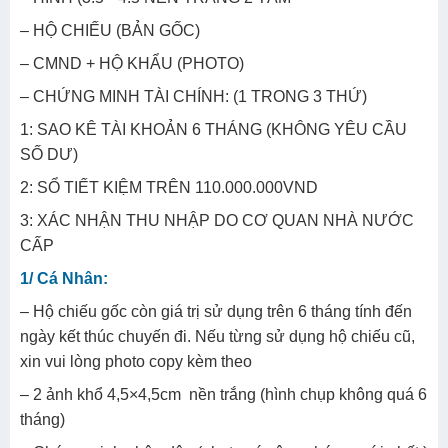
– HỘ CHIẾU (BẢN GỐC)
– CMND + HỘ KHẨU (PHOTO)
– CHỨNG MINH TÀI CHÍNH: (1 TRONG 3 THỨ)
1: SAO KÊ TÀI KHOẢN 6 THÁNG (KHÔNG YÊU CẦU
SỐ DƯ)
2: SỔ TIẾT KIỆM TRÊN 110.000.000VND
3: XÁC NHẬN THU NHẬP DO CƠ QUAN NHÀ NƯỚC
CẤP
1/ Cá Nhân:
– Hộ chiếu gốc còn giá trị sử dụng trên 6 tháng tính đến
ngày kết thúc chuyến đi. Nếu từng sử dụng hộ chiếu cũ,
xin vui lòng photo copy kèm theo
– 2 ảnh khổ 4,5×4,5cm nền trắng (hình chụp không quá 6
tháng)