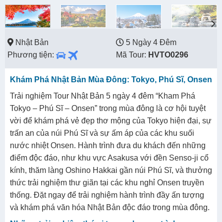
Nhật Bản
5 Ngày 4 Đêm
Phương tiện:
Mã Tour:
HVTO0296
Khám Phá Nhật Bản Mùa Đông: Tokyo, Phú Sĩ, Onsen
Trải nghiệm Tour Nhật Bản 5 ngày 4 đêm “Kham Phá
Tokyo – Phú Sĩ – Onsen” trong mùa đông là cơ hội tuyệt
vời để khám phá vẻ đẹp thơ mộng của Tokyo hiện đại, sự
trấn an của núi Phú Sĩ và sự ấm áp của các khu suối
nước nhiệt Onsen. Hành trình đưa du khách đến những
điểm độc đáo, như khu vực Asakusa với đền Senso-ji cổ
kính, thăm làng Oshino Hakkai gần núi Phú Sĩ, và thưởng
thức trải nghiệm thư giãn tại các khu nghỉ Onsen truyền
thống. Đặt ngay để trải nghiệm hành trình đầy ấn tượng
và khám phá văn hóa Nhật Bản độc đáo trong mùa đông.