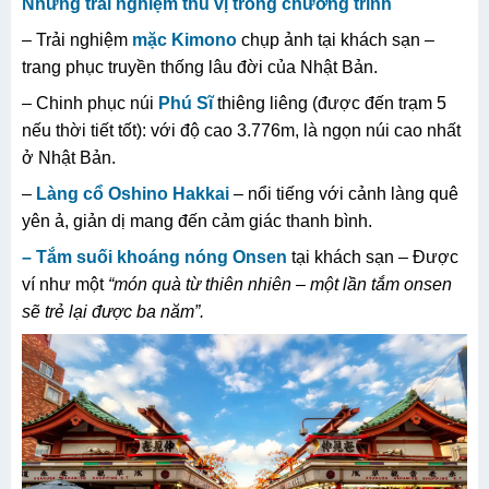
Những trải nghiệm thú vị trong chương trình
– Trải nghiệm
mặc Kimono
chụp ảnh tại khách sạn –
trang phục truyền thống lâu đời của Nhật Bản.
– Chinh phục núi
Phú Sĩ
thiêng liêng (được đến trạm 5
nếu thời tiết tốt): với độ cao 3.776m, là ngọn núi cao nhất
ở Nhật Bản.
–
Làng cổ Oshino Hakkai
– nổi tiếng với cảnh làng quê
yên ả, giản dị mang đến cảm giác thanh bình.
– T
ắm
suối khoáng nóng
Onsen
tại khách sạn – Được
ví như một
“món quà từ thiên nhiên
–
một lần tắm onsen
sẽ trẻ lại được ba năm
”
.