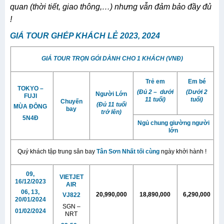
quan (thời tiết, giao thông,…) nhưng vẫn đảm bảo đầy đủ
!
GIÁ TOUR GHÉP KHÁCH LẺ 2023, 2024
GIÁ TOUR TRỌN GÓI DÀNH CHO 1 KHÁCH (VNĐ)
Trẻ em
Em bé
TOKYO –
(Đủ 2 – dưới
(Dưới 2
Người Lớn
FUJI
11 tuổi)
tuổi)
Chuyến
(Đủ 11 tuổi
MÙA ĐÔNG
bay
trở lên)
5N4Đ
Ngủ chung giường người
lớn
Quý khách tập trung sân bay
Tân Sơn Nhất
tối
cùng
ngày khởi hành !
09,
VIETJET
16/12/
2023
AIR
06, 13,
20,990,000
18,890,000
6,290,000
VJ822
20/01/
2024
SGN –
01/02/
2024
NRT