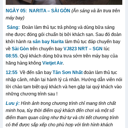
NGÀY 0
5
:
NARITA – SÀI GÒN
(Ăn sáng
và ăn trưa
trên
máy bay
)
Sáng:
Đoàn làm thủ tục trả phòng và dùng bữa sáng
nhẹ được đóng gói chuẩn bị bởi khách sạn. Sau đó đoàn
khởi hành ra
sân bay Narita
làm thủ tục đáp chuyến bay
về
Sài Gòn
trên chuyến bay
VJ823
NRT – SGN
lúc
08:55
. Quý khách dùng bữa trưa sớm trên máy bay của
hãng hàng không
Vietjet Air
.
12:
55
Về đến sân bay
Tân Sơn Nhất
đoàn làm thủ tục
nhập cảnh, nhận lại hành lý cá nhân. Hướng dẫn viên nói
lời chào tạm biệt quý khách và hẹn gặp lại quý khách vào
những chương trình sau !
Lưu ý:
Hình ảnh trong chương trình chỉ mang tính chất
minh họa, tùy thời điểm quý khách đến chơi và m
ột số
điểm tham quan cũng như thứ tự và chi tiết chương trình
có thể được sắp xếp cho phù hợp với tình hình khách