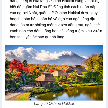
đãng, từ vị trí của làng Oshino Hakkai cũng là nơi đặc
biệt để ngắm Núi Phú Sĩ. Đúng tính cách ngăn nắp
của người Nhật, quần thể Oshino Hakkai được quy
hoạch hoàn hảo, toàn bộ vẻ đẹp của ngôi làng dịu
dàng tỏa ra từ những mảnh vườn trồng rau, ngô, chè
xanh non cho đến luống hoa cải vàng ruộm, khu vườn
bonsai tuyệt tác bao quanh làng.
Làng cổ Oshino Hakkai