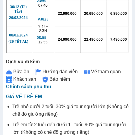
23:50
–
07:40
30/12
(Tết
Tây)
22,990,000
20,690,000
6,890,000
29/02/
2024
VJ823
NRT –
SGN
08/02/
2024
08:55
–
24,990,000
22,490,000
7,490,000
(29 TẾT AL)
12:55
Dịch vụ đi kèm
Bữa ăn
Hướng dẫn viên
Vé tham quan
Khách sạn
Bảo hiểm
Chính sách phụ thu
GIÁ VÉ TRẺ EM
Trẻ nhỏ dưới 2 tuổi: 30% giá tour người lớn (Không có
chế độ giường riêng)
Trẻ em từ 2 tuổi đến dưới 11 tuổi: 90% giá tour người
lớn (Không có chế độ giường riêng)