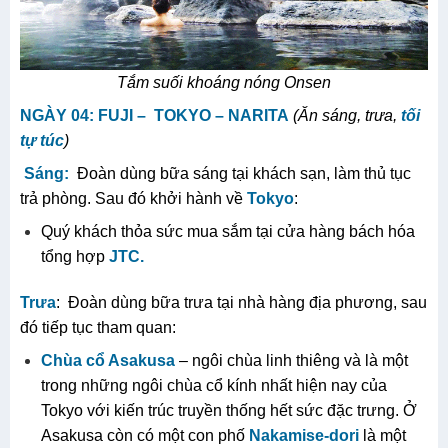
Tắm suối khoáng nóng Onsen
NGÀY 0
4
:
FUJI –
TOKYO
– NARITA
(Ăn sáng, trưa,
tối
tự túc
)
Sáng:
Đoàn dùng bữa sáng tại khách sạn, làm thủ tục
trả phòng. Sau đó khởi hành về
Tokyo
:
Quý khách thỏa sức mua sắm tại cửa hàng bách hóa
tổng hợp
JTC
.
Trưa
: Đoàn dùng bữa trưa tại nhà hàng địa phương, sau
đó tiếp tục tham quan:
Chùa cổ Asakusa
– ngôi chùa linh thiêng và là một
trong những ngôi chùa cổ kính nhất hiện nay của
Tokyo với kiến trúc truyền thống hết sức đặc trưng. Ở
Asakusa còn có một con phố
Nakamise-dori
là một