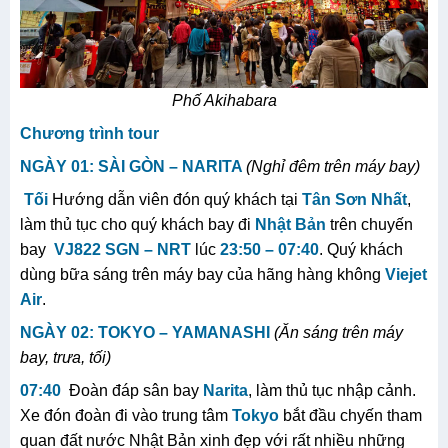
Phố Akihabara
Chương trình tour
NGÀY
01: SÀI GÒN –
NARITA
(
Nghỉ đêm trên máy bay
)
Tối
Hướng dẫn viên đón quý khách tại
Tân Sơn Nhất
,
làm thủ tục cho quý khách bay đi
Nhật Bản
trên chuyến
bay
VJ822 SGN – NRT
lúc
23:50 – 07:40
. Quý khách
dùng bữa sáng trên máy bay của hãng hàng không
Viejet
Air
.
NGÀY 0
2
:
TOKYO
– YAMANASHI
(Ăn sáng trên máy
bay, trưa, tối)
07:40
Đoàn đáp sân bay
Narita
, làm thủ tục nhập cảnh.
Xe đón đoàn đi vào trung tâm
Tokyo
bắt đầu chyến tham
quan đất nước Nhật Bản xinh đẹp với rất nhiều những