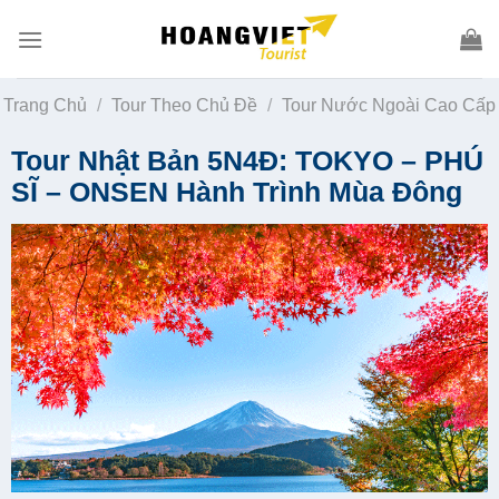
Skip
to
content
Trang Chủ
/
Tour Theo Chủ Đề
/
Tour Nước Ngoài Cao Cấp
Tour Nhật Bản 5N4Đ: TOKYO – PHÚ
SĨ – ONSEN Hành Trình Mùa Đông