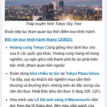
Tháp truyền hình Tokyo Sky Tree
Đoàn tiếp tục tham quan tùy thời điểm tour khởi hành:
Đối với tour khởi hành tháng 12/2023:
Hoàng cung Tokyo
Cũng giống như dinh thự cho
vua ở các quốc gia khác, Hoàng cung mang vẻ trang
nghiêm, uy nghi giữa một thành phố ồn ào phát triển
bậc nhất.
(tham quan bên ngoài)
Đoàn dùng
bữa chiều tự túc
tại
Tokyu Plaza Ginza
.
Tại đây, quý du khách trải nghiệm mua sắm thời
thượng và thưởng thức những món ăn đặc trưng của
nền ẩm thực Nhật Bản (khu ẩm thực ở tầng 10F, 11F).
Hòa mình vào
Lễ hội ánh sáng ở Marunouchi
nằm
dọc theo đại lộ Naka-dori, đèn màu sâm-panh của