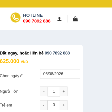
HOTLINE
090 7892 888
Đặt ngay, hoặc liên hệ
090 7892 888
625.000
VND
Chọn ngày đi
Người lớn:
TOUR PHÚ YÊN 1 NGÀY: KHÁM PHÁ CAO 
-
+
Trẻ em