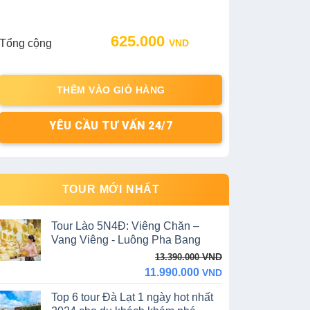
625.000
Tổng cộng
VND
THÊM VÀO GIỎ HÀNG
YÊU CẦU TƯ VẤN 24/7
TOUR MỚI NHẤT
Tour Lào 5N4Đ: Viêng Chăn –
Vang Viêng - Luông Pha Bang
Original
Current
VND
13.390.000
price
price
11.990.000
VND
was:
is:
Top 6 tour Đà Lạt 1 ngày hot nhất
13.390.000 VND.
11.990.000 VND.