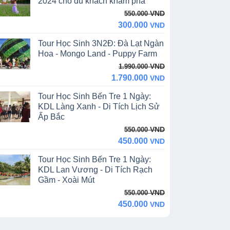
2024 cho du khách khám phá
Original
Current
VND
550.000
price
price
300.000
VND
was:
is:
Tour Học Sinh 3N2Đ: Đà Lạt Ngàn
550.000 VND.
300.000 VND.
Hoa - Mongo Land - Puppy Farm
Original
Current
VND
1.990.000
price
price
1.790.000
VND
was:
is:
Tour Học Sinh Bến Tre 1 Ngày:
1.990.000 VND.
1.790.000 VND.
KDL Làng Xanh - Di Tích Lịch Sử
Ấp Bắc
Original
Current
VND
550.000
price
price
450.000
VND
was:
is:
Tour Học Sinh Bến Tre 1 Ngày:
550.000 VND.
450.000 VND.
KDL Lan Vương - Di Tích Rạch
Gầm - Xoài Mút
Original
Current
VND
550.000
price
price
450.000
VND
was:
is:
550.000 VND.
450.000 VND.