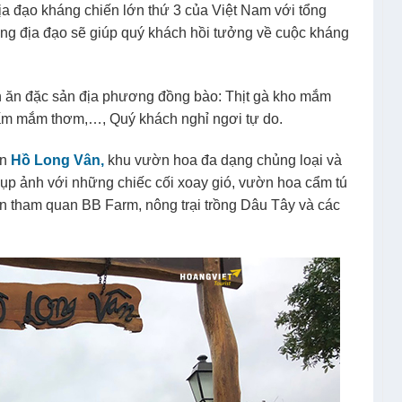
ịa đạo kháng chiến lớn thứ 3 của Việt Nam với tổng
lòng địa đạo sẽ giúp quý khách hồi tưởng về cuộc kháng
n ăn đặc sản địa phương đồng bào: Thịt gà kho mắm
hấm mắm thơm,…, Quý khách nghỉ ngơi tự do.
an
Hồ Long Vân,
khu vườn hoa đa dạng chủng loại và
ụp ảnh với những chiếc cối xoay gió, vườn hoa cẩm tú
n tham quan BB Farm, nông trại trồng Dâu Tây và các