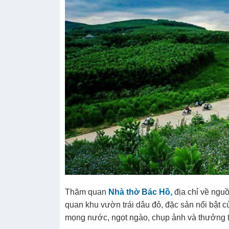
Thăm quan
Nhà thờ Bác Hồ,
địa chỉ về ngu
quan khu vườn trái dâu đỏ, đặc sản nổi bật 
mọng nước, ngọt ngào, chụp ảnh và thưởng t