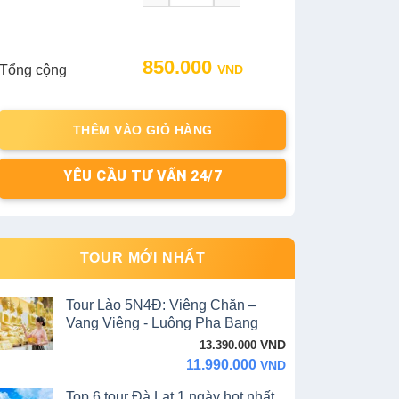
Original
Current
850.000
Tổng cộng
VND
price
price
was:
is:
950.000 VND.
850.000 VND.
THÊM VÀO GIỎ HÀNG
YÊU CẦU TƯ VẤN 24/7
TOUR MỚI NHẤT
Tour Lào 5N4Đ: Viêng Chăn –
Vang Viêng - Luông Pha Bang
Original
Current
VND
13.390.000
price
price
11.990.000
VND
was:
is:
Top 6 tour Đà Lạt 1 ngày hot nhất