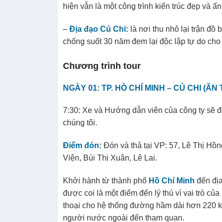
hiện vẫn là một công trình kiến trúc đẹp và ấ
–
Địa đạo Củ Chi:
là nơi thu nhỏ lại trận đồ
chống suốt 30 năm đem lại độc lập tự do cho 
Chương trình tour
NGÀY 01: TP. HỒ CHÍ MINH – CỦ CHI (ĂN
7:30: Xe và Hướng dẫn viên của công ty sẽ đ
chúng tôi.
Điểm đón:
Đón và thả tại VP: 57, Lê Thị H
Viện, Bùi Thị Xuân, Lê Lai.
Khởi hành từ thành phố
Hồ Chí Minh
đến địa
được coi là một điểm đến lý thú vì vai trò c
thoại cho hệ thống đường hầm dài hơn 220 k
người nước ngoài đến tham quan.