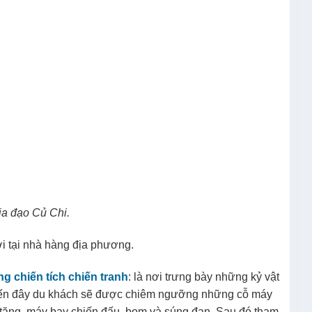
ịa đạo Củ Chi.
ơi tại nhà hàng địa phương.
ng chiến tích chiến tranh
: là nơi trưng bày những kỷ vật
Đến đây du khách sẽ được chiêm ngưỡng những cỗ máy
xe tăng, máy bay chiến đấu, bom và súng đạn. Sau đó tham