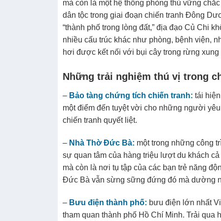
mà còn là một hệ thống phòng thủ vững chắc
dân tộc trong giai đoạn chiến tranh Đông Dư
“thành phố trong lòng đất,” địa đạo Củ Chi 
nhiều cấu trúc khác như phòng, bệnh viện, nh
hơi được kết nối với bụi cây trong rừng xung
Những trải nghiệm thú vị trong c
–
Bảo tàng chứng tích chiến tranh:
tái hiệ
một điểm đến tuyệt vời cho những người yêu 
chiến tranh quyết liệt.
–
Nhà Thờ Đức Bà:
một trong những công trì
sự quan tâm của hàng triệu lượt du khách c
mà còn là nơi tụ tập của các bạn trẻ năng độn
Đức Bà vẫn sừng sững đứng đó mà dường nh
–
Bưu điện thành phố:
bưu điện lớn nhất Vi
tham quan thành phố Hồ Chí Minh. Trải qua h