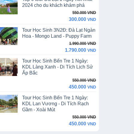
13.390.000 VND.
11.990.000 VND.
2024 cho du khách khám phá
Original
Current
VND
550.000
price
price
300.000
VND
was:
is:
Tour Học Sinh 3N2Đ: Đà Lạt Ngàn
550.000 VND.
300.000 VND.
Hoa - Mongo Land - Puppy Farm
Original
Current
VND
1.990.000
price
price
1.790.000
VND
was:
is:
Tour Học Sinh Bến Tre 1 Ngày:
1.990.000 VND.
1.790.000 VND.
KDL Làng Xanh - Di Tích Lịch Sử
Ấp Bắc
Original
Current
VND
550.000
price
price
450.000
VND
was:
is:
Tour Học Sinh Bến Tre 1 Ngày:
550.000 VND.
450.000 VND.
KDL Lan Vương - Di Tích Rạch
Gầm - Xoài Mút
Original
Current
VND
550.000
price
price
450.000
VND
was:
is: