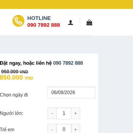
HOTLINE
090 7892 888
Đặt ngay, hoặc liên hệ
090 7892 888
Original
Current
950.000
VND
price
price
850.000
VND
was:
is:
950.000 VND.
850.000 VND.
Chọn ngày đi
Người lớn:
Tour Sài Gòn 1 Ngày: Hồ Chí Minh - Địa Đ
-
+
Trẻ em