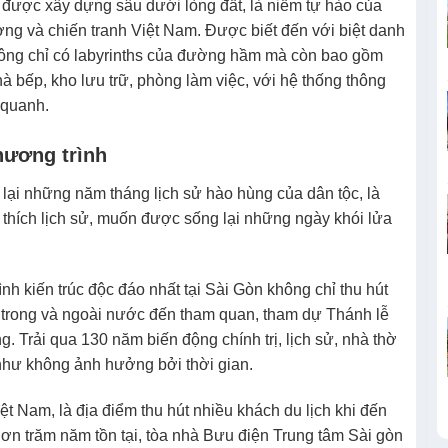
 được xây dựng sâu dưới lòng đất, là niềm tự hào của
ơng và chiến tranh Việt Nam. Được biết đến với biệt danh
không chỉ có labyrinths của đường hầm mà còn bao gồm
à bếp, kho lưu trữ, phòng làm việc, với hệ thống thông
 quanh.
hương trình
n lại những năm tháng lịch sử hào hùng của dân tộc, là
thích lịch sử, muốn được sống lại những ngày khói lửa
nh kiến trúc độc đáo nhất tại Sài Gòn không chỉ thu hút
ả trong và ngoài nước đến tham quan, tham dự Thánh lễ
g. Trải qua 130 năm biến động chính trị, lịch sử, nhà thờ
ư không ảnh hưởng bởi thời gian.
ệt Nam, là địa điểm thu hút nhiều khách du lịch khi đến
ơn trăm năm tồn tại, tòa nhà Bưu điện Trung tâm Sài gòn