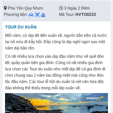
Phú Yên Quy Nhơn
3 Ngày 2 Đêm
Phương tiện:
Mã Tour:
HVTO0233
TOUR DU XUÂN
Mỗi năm, cứ dịp tết đến xuân về, người dân trên cả nước
lại nô nứa đi trẫy hội. Đây cũng là dịp nghỉ ngơi sau một
năm dài bận rộn.
Có rất nhiều lựa chọn vào dịp đầu năm như về quê đón
tết, quầy quần bên gia đình. Cũng có rất nhiều gia đình
lựa chọn các Tour du xuân như một dịp để cả gia đình đi
chơi chung sau 1 năm lao động miệt mài cũng như đón
lộc đầu năm. Các tour lễ hội
du xuân
là nét văn hóa độc
đáo không thể thiếu trong mỗi dịp xuân về.