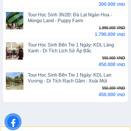
price
price
300.000
VND
was:
is:
Tour Học Sinh 3N2Đ: Đà Lạt Ngàn Hoa -
550.000 VND.
300.000 VND.
Mongo Land - Puppy Farm
Original
Current
VND
1.990.000
price
price
1.790.000
VND
was:
is:
Tour Học Sinh Bến Tre 1 Ngày: KDL Làng
1.990.000 VND.
1.790.000 VND.
Xanh - Di Tích Lịch Sử Ấp Bắc
Original
Current
VND
550.000
price
price
450.000
VND
was:
is:
Tour Học Sinh Bến Tre 1 Ngày: KDL Lan
550.000 VND.
450.000 VND.
Vương - Di Tích Rạch Gầm - Xoài Mút
Original
Current
VND
550.000
price
price
450.000
VND
was:
is:
550.000 VND.
450.000 VND.