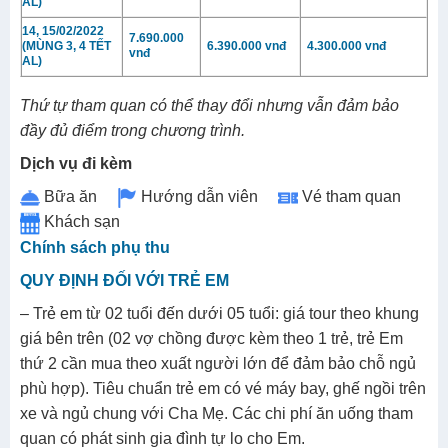
AL)
14, 15/02/2022
7.690.000
(MÙNG 3, 4 TẾT
6.390.000 vnđ
4.300.000 vnđ
vnđ
AL)
Thứ tự tham quan có thể thay đổi nhưng vẫn đảm bảo
đầy đủ điểm trong chương trình.
Dịch vụ đi kèm
Bữa ăn
Hướng dẫn viên
Vé tham quan
Khách sạn
Chính sách phụ thu
QUY ĐỊNH ĐỐI VỚI TRẺ EM
– Trẻ em từ 02 tuổi đến dưới 05 tuổi: giá tour theo khung
giá bên trên (02 vợ chồng được kèm theo 1 trẻ, trẻ Em
thứ 2 cần mua theo xuất người lớn để đảm bảo chỗ ngủ
phù hợp). Tiêu chuẩn trẻ em có vé máy bay, ghế ngồi trên
xe và ngủ chung với Cha Mẹ. Các chi phí ăn uống tham
quan có phát sinh gia đình tự lo cho Em.