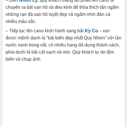
– Đến
Nhơn Lý
, quý khách mang áo phao lên cano di
chuyển ra bãi san hô và đeo kính để thỏa thích lặn ngắm
những rạn đá san hô tuyệt đẹp và ngắm nhìn đàn cá
nhiều màu sắc.
– Tiếp tục lên cano khởi hành sang bãi
Kỳ Co
– nơi
được mệnh danh là “bãi biển đẹp nhất Quy Nhơn” với làn
nước xanh trong vắt, có nhiều hang đá dựng thành vách,
phía dưới là bãi cát sạch và mịn. Quý khách tự do tắm
biển và chụp ảnh.