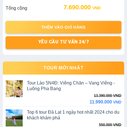
7.690.000
Tổng cộng
VND
THÊM VÀO GIỎ HÀNG
YÊU CẦU TƯ VẤN 24/7
TOUR MỚI NHẤT
Tour Lào 5N4Đ: Viêng Chăn – Vang Viêng -
Luông Pha Bang
Original
Current
VND
13.390.000
price
price
11.990.000
VND
was:
is:
Top 6 tour Đà Lạt 1 ngày hot nhất 2024 cho du
13.390.000 VND.
11.990.000 VND.
khách khám phá
Original
Current
VND
550.000