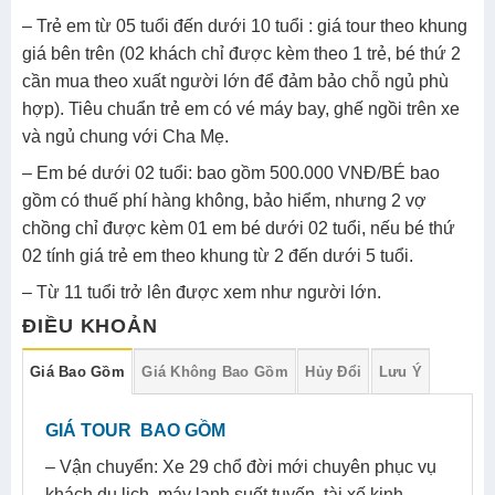
– Trẻ em từ 05 tuổi đến dưới 10 tuổi : giá tour theo khung
giá bên trên (02 khách chỉ được kèm theo 1 trẻ, bé thứ 2
cần mua theo xuất người lớn để đảm bảo chỗ ngủ phù
hợp). Tiêu chuẩn trẻ em có vé máy bay, ghế ngồi trên xe
và ngủ chung với Cha Mẹ.
– Em bé dưới 02 tuổi: bao gồm 500.000 VNĐ/BÉ bao
gồm có thuế phí hàng không, bảo hiểm, nhưng 2 vợ
chồng chỉ được kèm 01 em bé dưới 02 tuổi, nếu bé thứ
02 tính giá trẻ em theo khung từ 2 đến dưới 5 tuổi.
– Từ 11 tuổi trở lên được xem như người lớn.
ĐIỀU KHOẢN
Giá Bao Gồm
Giá Không Bao Gồm
Hủy Đổi
Lưu Ý
GIÁ TOUR BAO GỒM
– Vận chuyển: Xe 29 chổ đời mới chuyên phục vụ
khách du lịch, máy lạnh suốt tuyến, tài xế kinh