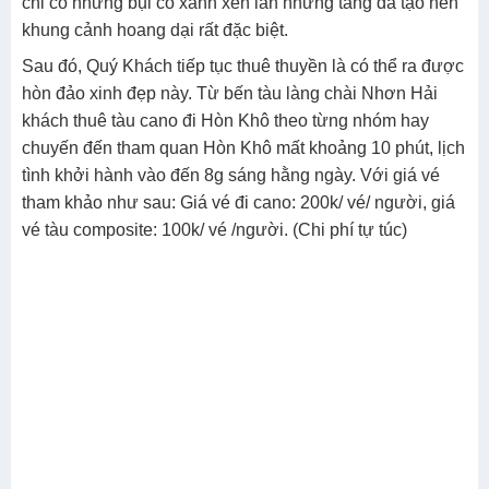
chỉ có những bụi cỏ xanh xen lẫn những tảng đá tạo nên
khung cảnh hoang dại rất đặc biệt.
Sau đó, Quý Khách tiếp tục thuê thuyền là có thể ra được
hòn đảo xinh đẹp này. Từ bến tàu làng chài Nhơn Hải
khách thuê tàu cano đi Hòn Khô theo từng nhóm hay
chuyến đến tham quan Hòn Khô mất khoảng 10 phút, lịch
tình khởi hành vào đến 8g sáng hằng ngày. Với giá vé
tham khảo như sau: Giá vé đi cano: 200k/ vé/ người, giá
vé tàu composite: 100k/ vé /người. (Chi phí tự túc)