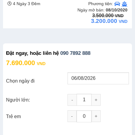
Phương tiện:
4 Ngày 3 Đêm
Ngày mở bán:
08/10/2020
Original
Current
3.500.000
VND
price
price
3.200.000
VND
was:
is:
3.500.000 VND.
3.200.000 VND.
Đặt ngay, hoặc liên hệ
090 7892 888
7.690.000
VND
Chọn ngày đi
Người lớn:
TOUR TẾT ÂM LỊCH: PHÚ YÊN - 
-
+
Trẻ em