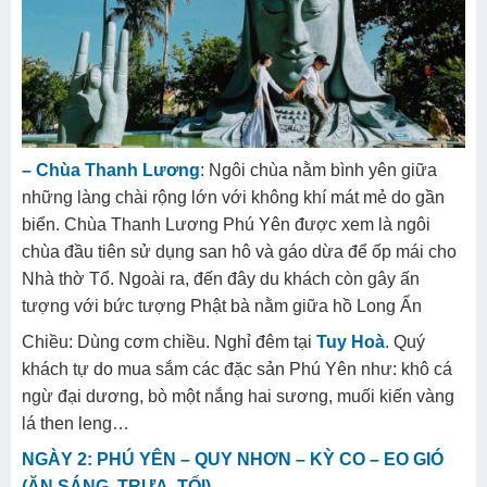
– Chùa Thanh Lương
: Ngôi chùa nằm bình yên giữa
những làng chài rộng lớn với không khí mát mẻ do gần
biển. Chùa Thanh Lương Phú Yên được xem là ngôi
chùa đầu tiên sử dụng san hô và gáo dừa để ốp mái cho
Nhà thờ Tổ. Ngoài ra, đến đây du khách còn gây ấn
tượng với bức tượng Phật bà nằm giữa hồ Long Ẩn
Chiều: Dùng cơm chiều. Nghỉ đêm tại
Tuy Hoà
. Quý
khách tự do mua sắm các đặc sản Phú Yên như: khô cá
ngừ đại dương, bò một nắng hai sương, muối kiến vàng
lá then leng…
NGÀY 2: PHÚ YÊN – QUY NHƠN – KỲ CO – EO GIÓ
(ĂN SÁNG, TRƯA, TỐI)