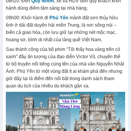
08h20: Đến
Quy Nhơn
, xe và HDV đón quý khách khởi
hành dùng điểm tâm sáng tại nhà hàng.
09h00: Khởi hành đi
Phú Yên
mảnh đất sơn thủy hữu
tình ở dải đất duyên hải miền Trung, là nơi sông núi –
biển cả giao hòa, còn lưu giữ lại những nét mộc mạc,
hoang sơ, bình dị nhất của làng quê Việt Nam.
Sau thành công của bộ phim “Tôi thấy hoa vàng trên cỏ
xanh” đầy ấn tượng của đạo diễn Victor Vũ, chuyển thể
từ bộ truyện nổi tiếng cùng tên của nhà văn Nguyễn Nhật
Ánh. Phú Yên từ một vùng đất ít ai khám phá đến nhưng
giờ đây lại là điểm đến nổi bật trong danh sách tham
quan du lịch của nhiều du khách gần xa.