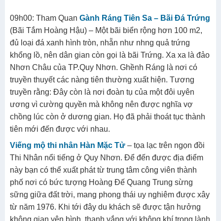
09h00: Tham Quan
Gành Ráng Tiên Sa – Bãi Đá Trứng
(Bãi Tắm Hoàng Hậu) – Một bãi biển rộng hơn 100 m2,
đủ loại đá xanh hình tròn, nhẵn như nhng quả trứng
khổng lồ, nên dân gian còn gọi là bãi Trứng. Xa xa là đảo
Nhơn Châu của TP.Quy Nhơn. Ghềnh Ráng là nơi có
truyền thuyết các nàng tiên thường xuất hiện. Tương
truyền rằng: Đây còn là nơi đoàn tụ của một đôi uyên
ương vì cường quyền mà không nên được nghĩa vợ
chồng lúc còn ở dương gian. Họ đã phải thoát tục thành
tiên mới đến được với nhau.
Viếng mộ thi nhân Hàn Mặc Tử
– tọa lạc trên ngọn đồi
Thi Nhân nổi tiếng ở Quy Nhơn. Để đến được địa điểm
này bạn có thể xuất phát từ trung tâm công viên thành
phố nơi có bức tượng Hoàng Đế Quang Trung sừng
sững giữa đất trời, mang phong thái uy nghiêm được xây
từ năm 1976. Khi tới đây du khách sẽ được tận hưởng
không gian yên bình, thanh vắng với không khí trong lành