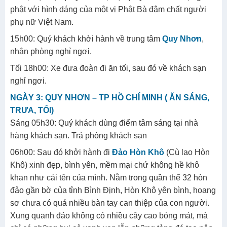
phật với hình dáng của một vị Phật Bà đậm chất người
phụ nữ Việt Nam.
15h00: Quý khách khởi hành về trung tâm
Quy Nhơn
,
nhận phòng nghỉ ngơi.
Tối 18h00: Xe đưa đoàn đi ăn tối, sau đó về khách sạn
nghỉ ngơi.
NGÀY 3: QUY NHƠN – TP HỒ CHÍ MINH ( ĂN SÁNG,
TRƯA, TỐI)
Sáng 05h30: Quý khách dùng điểm tâm sáng tại nhà
hàng khách sạn. Trả phòng khách sạn
06h00: Sau đó khởi hành đi
Đảo Hòn Khô
(Cù lao Hòn
Khô) xinh đẹp, bình yên, mềm mại chứ không hề khô
khan như cái tên của mình. Nằm trong quần thể 32 hòn
đảo gần bờ của tỉnh Bình Định, Hòn Khô yên bình, hoang
sơ chưa có quá nhiều bàn tay can thiệp của con người.
Xung quanh đảo không có nhiều cây cao bóng mát, mà