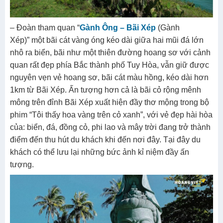
– Đoàn tham quan “
Gành Ông – Bãi Xép
(Gành
Xép)” một bãi cát vàng óng kéo dài giữa hai mũi đá lớn
nhô ra biển, bãi như một thiên đường hoang sơ với cảnh
quan rất đẹp phía Bắc thành phố Tuy Hòa, vẫn giữ được
nguyên vẹn vẻ hoang sơ, bãi cát màu hồng, kéo dài hơn
1km từ Bãi Xép. Ấn tượng hơn cả là bãi cỏ rộng mênh
mông trên đỉnh Bãi Xép xuất hiện đầy thơ mộng trong bộ
phim “Tôi thấy hoa vàng trên cỏ xanh”, với vẻ đẹp hài hòa
của: biển, đá, đồng cỏ, phi lao và mây trời đang trở thành
điểm đến thu hút du khách khi đến nơi đây. Tại đây du
khách có thể lưu lại những bức ảnh kỉ niệm đầy ấn
tượng.