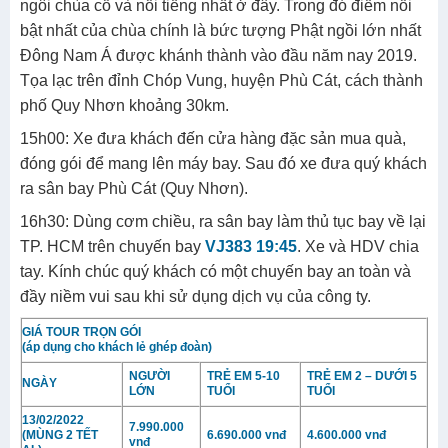
ngôi chùa cổ và nổi tiếng nhất ở đây. Trong đó điểm nổi
bật nhất của chùa chính là bức tượng Phật ngồi lớn nhất
Đông Nam Á được khánh thành vào đầu năm nay 2019.
Tọa lạc trên đỉnh Chóp Vung, huyện Phù Cát, cách thành
phố Quy Nhơn khoảng 30km.
15h00: Xe đưa khách đến cửa hàng đặc sản mua quà,
đóng gói để mang lên máy bay. Sau đó xe đưa quý khách
ra sân bay Phù Cát (Quy Nhơn).
16h30: Dùng cơm chiều, ra sân bay làm thủ tục bay về lại
TP. HCM trên chuyến bay
VJ383 19:45
. Xe và HDV chia
tay. Kính chúc quý khách có một chuyến bay an toàn và
đầy niềm vui sau khi sử dụng dịch vụ của công ty.
GIÁ TOUR TRỌN GÓI
(áp dụng cho khách lẻ ghép đoàn)
NGƯỜI
TRẺ EM 5-10
TRẺ EM 2 – DƯỚI 5
NGÀY
LỚN
TUỔI
TUỔI
13/02/2022
7.990.000
(MÙNG 2 TẾT
6.690.000 vnđ
4.600.000 vnđ
vnđ