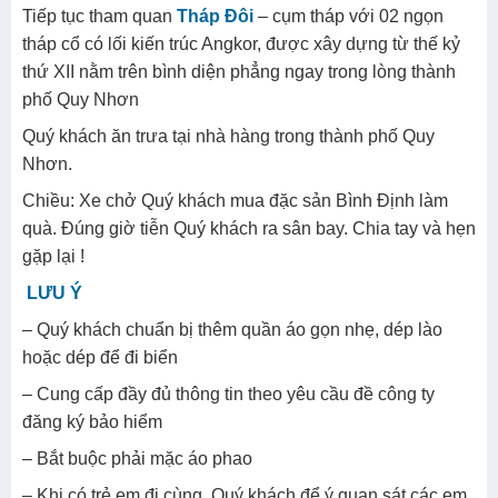
Tiếp tục tham quan
Tháp Đôi
– cụm tháp với 02 ngọn
tháp cổ có lối kiến trúc Angkor, được xây dựng từ thế kỷ
thứ XII nằm trên bình diện phẳng ngay trong lòng thành
phố Quy Nhơn
Quý khách ăn trưa tại nhà hàng trong thành phố Quy
Nhơn.
Chiều: Xe chở Quý khách mua đặc sản Bình Định làm
quà. Đúng giờ tiễn Quý khách ra sân bay. Chia tay và hẹn
gặp lại !
LƯU Ý
– Quý khách chuẩn bị thêm quần áo gọn nhẹ, dép lào
hoặc dép để đi biển
– Cung cấp đầy đủ thông tin theo yêu cầu đề công ty
đăng ký bảo hiểm
– Bắt buộc phải mặc áo phao
– Khi có trẻ em đi cùng, Quý khách để ý quan sát các em