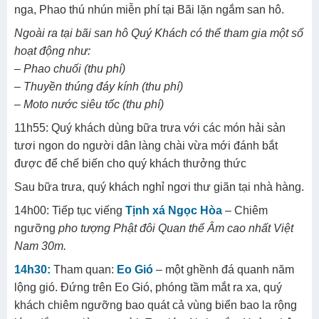
nga, Phao thú nhún miễn phí tại Bãi lặn ngắm san hô.
Ngoài ra tại bãi san hô Quý Khách có thể tham gia một số
hoạt động như:
– Phao chuối (thu phí)
– Thuyền thúng đáy kính (thu phí)
– Moto nước siêu tốc (thu phí)
11h55: Quý khách dùng bữa trưa với các món hải sản
tươi ngon do người dân làng chài vừa mới đánh bắt
được để chế biến cho quý khách thưởng thức
Sau bữa trưa, quý khách nghỉ ngơi thư giãn tại nhà hàng.
14h00: Tiếp tục viếng
Tịnh xá Ngọc Hòa
– Chiêm
ngưỡng
pho tượng Phật đôi Quan thế Âm cao nhất Việt
Nam 30m.
14h30:
Tham quan:
Eo Gió
– một ghềnh đá quanh năm
lộng gió. Đứng trên Eo Gió, phóng tầm mắt ra xa, quý
khách chiêm ngưỡng bao quát cả vùng biển bao la rộng