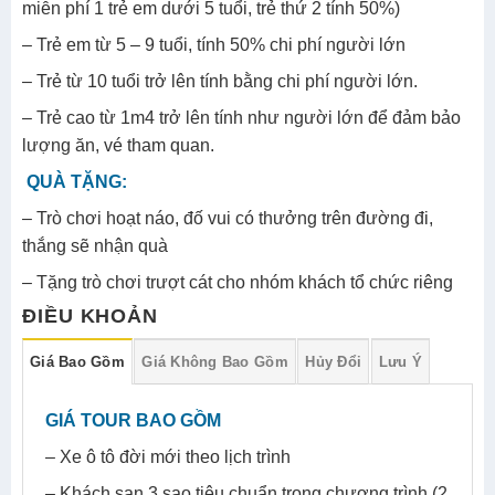
miễn phí 1 trẻ em dưới 5 tuổi, trẻ thứ 2 tính 50%)
– Trẻ em từ 5 – 9 tuổi, tính 50% chi phí người lớn
– Trẻ từ 10 tuổi trở lên tính bằng chi phí người lớn.
– Trẻ cao từ 1m4 trở lên tính như người lớn để đảm bảo
lượng ăn, vé tham quan.
QUÀ TẶNG:
– Trò chơi hoạt náo, đố vui có thưởng trên đường đi,
thắng sẽ nhận quà
– Tặng trò chơi trượt cát cho nhóm khách tổ chức riêng
ĐIỀU KHOẢN
Giá Bao Gồm
Giá Không Bao Gồm
Hủy Đổi
Lưu Ý
GIÁ TOUR BAO GỒM
– Xe ô tô đời mới theo lịch trình
– Khách sạn 3 sao tiêu chuẩn trong chương trình (2