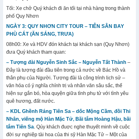
Tối:
Xe chở Quý khách đi ăn tối tại nhà hàng trong thành
phố Quy Nhơn
NGÀY 3: QUY NHƠN CITY TOUR – TIỄN SÂN BAY
PHÙ CÁT (ĂN SÁNG, TRƯA)
08h00: Xe và HDV đón khách tại khách sạn (Quy Nhơn)
đưa Quý khách tham quan:
– Tượng đài Nguyễn Sinh Sắc – Nguyễn Tất Thành
–
Đây là tượng đài đầu tiên trong cả nước về Bác Hồ và
thân phụ của Người. Tượng đài là công trình lịch sử –
văn hóa có ý nghĩa chính trị và nhân văn sâu sắc, thể
hiện sự gắn bó, hòa quyện giữa tình phụ tử với tình yêu
quê hương, đất nước.
– KDL Ghềnh Ráng Tiên Sa – dốc Mộng Cầm, đồi Thi
Nhân, viếng mộ Hàn Mặc Tử, Bãi tắm Hoàng Hậu, bãi
tắm Tiên Sa
.
Qúy khách đuợc nghe thuyết minh về cuộc
đời sự nghiệp tài hoa của thi sỹ Hàn Mặc Tử – Một của