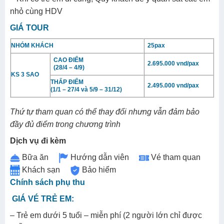
nhỏ cùng HDV
GIÁ TOUR
NHÓM KHÁCH
25pax
CAO ĐIỂM
2.695.000 vnd/pax
(28/4 – 4/9)
KS 3 SAO
THẤP ĐIỂM
2.495.000 vnd/pax
(1/1 – 27/4 và 5/9 – 31/12)
Thứ tự tham quan có thể thay đổi nhưng vẫn đảm bảo
đầy đủ điểm trong chương trình
Dịch vụ đi kèm
Bữa ăn
Hướng dẫn viên
Vé tham quan
Khách sạn
Bảo hiểm
Chính sách phụ thu
GIÁ VÉ TRẺ EM:
– Trẻ em dưới 5 tuổi – miễn phí (2 người lớn chỉ được