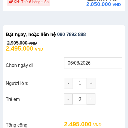
KH: Thứ 6 hàng tuần
price
price
2.050.000
VND
was:
is:
2.250.000 VND.
2.050.000 VND.
Đặt ngay, hoặc liên hệ
090 7892 888
Original
Current
2.995.000
VND
price
price
2.495.000
VND
was:
is:
2.995.000 VND.
2.495.000 VND.
Chọn ngày đi
Người lớn:
Tour Tôi Thấy Hoa Vàng Trên Cỏ
-
+
Trẻ em
Original
Current
2.495.000
Tổng cộng
VND