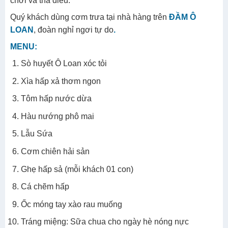
chơi và thả diều.
Quý khách dùng cơm trưa tại nhà hàng trên
ĐẦM Ô
LOAN
, đoàn nghỉ ngơi tự do
.
MENU
:
Sò huyết Ô Loan xóc tỏi
Xìa hấp xả thơm ngon
Tôm hấp nước dừa
Hàu nướng phô mai
Lẫu Sứa
Cơm chiên hải sản
Ghẹ hấp sả (mỗi khách 01 con)
Cá chẽm hấp
Ốc móng tay xào rau muống
Tráng miệng: Sữa chua cho ngày hè nóng nực