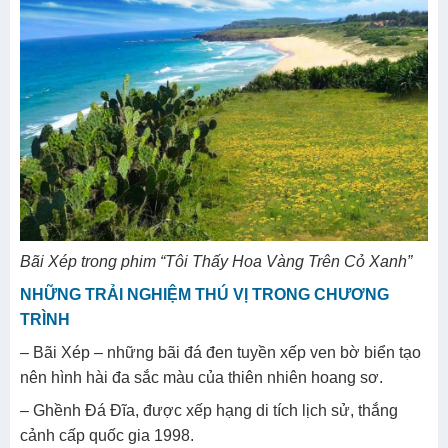
Bãi Xép trong phim “Tôi Thấy Hoa Vàng Trên Cỏ Xanh”
NHỮNG TRẢI NGHIỆM THÚ VỊ TRONG CHƯƠNG
TRÌNH
– Bãi Xép – những bãi đá đen tuyền xếp ven bờ biển tạo
nên hình hài đa sắc màu của thiên nhiên hoang sơ.
– Ghềnh Đá Đĩa, được xếp hạng di tích lịch sử, thắng
cảnh cấp quốc gia 1998.