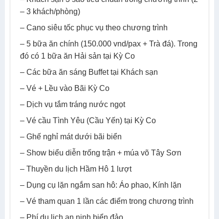
– 3 khách/phòng)
– Cano siêu tốc phục vụ theo chương trình
– 5 bữa ăn chính (150.000 vnd/pax + Trà đá). Trong
đó có 1 bữa ăn Hải sản tại Kỳ Co
– Các bữa ăn sáng Buffet tại Khách sạn
– Vé + Lều vào Bãi Kỳ Co
– Dịch vụ tắm tráng nước ngọt
– Vé cầu Tình Yêu (Cầu Yến) tại Kỳ Co
– Ghế nghỉ mát dưới bãi biển
– Show biểu diễn trống trận + múa võ Tây Sơn
– Thuyền du lịch Hầm Hô 1 lượt
– Dụng cụ lặn ngắm san hô: Áo phao, Kính lặn
– Vé tham quan 1 lần các điểm trong chương trình
– Phí du lịch an ninh biển đảo