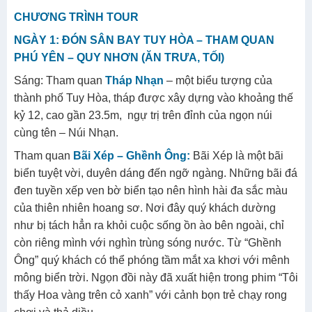
CHƯƠNG TRÌNH TOUR
NGÀY 1: ĐÓN SÂN BAY TUY HÒA – THAM QUAN
PHÚ YÊN – QUY NHƠN (ĂN TRƯA, TỐI)
Sáng: Tham quan
Tháp Nhạn
– một biểu tượng của
thành phố Tuy Hòa, tháp được xây dựng vào khoảng thế
kỷ 12, cao gần 23.5m, ngự trị trên đỉnh của ngọn núi
cùng tên – Núi Nhạn.
Tham quan
Bãi Xép – Ghềnh Ông:
Bãi Xép là một bãi
biển tuyệt vời, duyên dáng đến ngỡ ngàng. Những bãi đá
đen tuyền xếp ven bờ biển tạo nên hình hài đa sắc màu
của thiên nhiên hoang sơ. Nơi đây quý khách dường
như bị tách hẳn ra khỏi cuộc sống ồn ào bên ngoài, chỉ
còn riêng mình với nghìn trùng sóng nước. Từ “Ghềnh
Ông” quý khách có thể phóng tầm mắt xa khơi với mênh
mông biển trời. Ngọn đồi này đã xuất hiện trong phim “Tôi
thấy Hoa vàng trên cỏ xanh” với cảnh bọn trẻ chạy rong