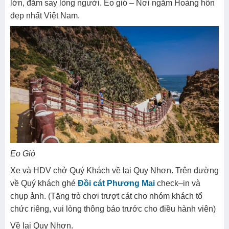
lớn, đắm say lòng người. Eo gió – Nơi ngắm Hoàng hôn
đẹp nhất Việt Nam.
Eo Gió
Xe và HDV chở Quý Khách về lại Quy Nhơn. Trên đường
về Quý khách ghé
Đồi cát Phương Mai
check–in và
chụp ảnh. (Tặng trò chơi trượt cát cho nhóm khách tổ
chức riêng, vui lòng thông báo trước cho điều hành viên)
Về lại Quy Nhơn.