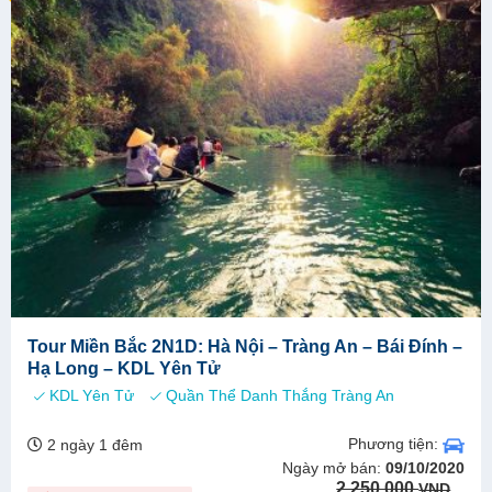
Tour Miền Bắc 2N1D: Hà Nội – Tràng An – Bái Đính –
Hạ Long – KDL Yên Tử
KDL Yên Tử
Quần Thể Danh Thắng Tràng An
Phương tiện:
2 ngày 1 đêm
Ngày mở bán:
09/10/2020
Original
Current
2.250.000
VND