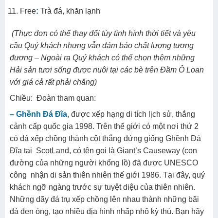
Free
:
Trà đá, khăn lạnh
(Thực đơn có thể thay đổi tùy tình hình thời tiết và yêu
cầu Quý khách nhưng vẫn đảm bảo chất lượng tương
đương – Ngoài ra Quý khách có thể chọn thêm những
Hải sản tươi sống được nuôi tại các bè trên Đầm Ô Loan
với giá cả rất phải chăng)
Chiều: Đoàn tham quan:
– Ghềnh Đá Đĩa
, được xếp hạng di tích lịch sử, thắng
cảnh cấp quốc gia 1998. Trên thế giới có một nơi thứ 2
có đá xếp chồng thành cột thẳng đứng giống Ghềnh Đá
Đĩa tại ScotLand, có tên gọi là Giant’s Causeway (con
đường của những người khổng lồ) đã được UNESCO
công nhận di sản thiên nhiên thế giới 1986. Tại đây, quý
khách ngỡ ngàng trước sự tuyệt diệu của thiên nhiên.
Những dãy đá trụ xếp chồng lên nhau thành những bãi
đá đen óng, tạo nhiều địa hình nhấp nhô kỳ thú. Bạn hãy