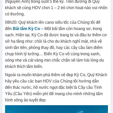
(Nguyễn Ánh) trong suốt 5 thế kỷ. Trên đường đi Quý
khách sẽ cùng HDV chơi 1 – 2 trò chơi hoạt náo vui nhộn
có thưởng.
08h20:
Quý khách lên cano siêu tốc của Chúng tôi để
đến
Bãi tắm Kỳ Co
– Một bãi tắm còn hoang sơ, trong
sạch. Hiện tại, Kỳ Co đã được trang bị và đầu tư thêm cơ
sở hạ tầng như: chòi lá cho du khách nghỉ mát, nhà vệ
sinh tân tiến, phòng thay đồ, hay các cây cầu làm điểm
chụp hình lý tưởng… Biển Kỳ Co vô cùng trong xanh,
sóng nhẹ và cát vàng mịn chắc chắn sẽ làm hài lòng du
khách thích tắm biển.
Ngoài ra muốn khám phá thêm vẻ đẹp Kỳ Co, Quý Khách
hãy yêu cầu các bạn HDV của Chúng tôi hướng dẫn
đến thác nước, hồ nước ngọt đặc biệt là Cây cầu Tình
Yêu (Cầu Yến) miễn phí để mang cho mình những tấm
hình sống ảo tuyệt đẹp