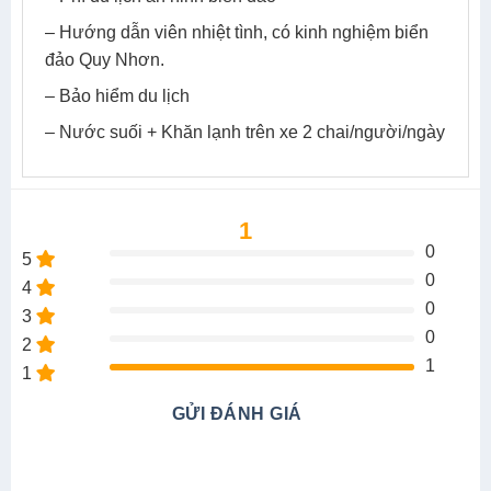
– Hướng dẫn viên nhiệt tình, có kinh nghiệm biển
đảo Quy Nhơn.
– Bảo hiểm du lịch
– Nước suối + Khăn lạnh trên xe 2 chai/người/ngày
1
0
5
0
4
0
3
0
2
1
1
GỬI ĐÁNH GIÁ