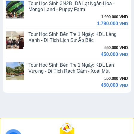
Tour Học Sinh 3N2Đ: Đà Lạt Ngàn Hoa -
550.000 VND.
300.000 VND.
Mongo Land - Puppy Farm
Original
Current
VND
1.990.000
price
price
1.790.000
VND
was:
is:
Tour Học Sinh Bến Tre 1 Ngày: KDL Làng
1.990.000 VND.
1.790.000 VND.
Xanh - Di Tích Lịch Sử Ấp Bắc
Original
Current
VND
550.000
price
price
450.000
VND
was:
is:
Tour Học Sinh Bến Tre 1 Ngày: KDL Lan
550.000 VND.
450.000 VND.
Vương - Di Tích Rạch Gầm - Xoài Mút
Original
Current
VND
550.000
price
price
450.000
VND
was:
is:
550.000 VND.
450.000 VND.