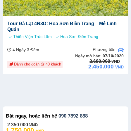
Tour Đà Lạt 4N3D: Hoa Sơn Điền Trang – Mê Linh
Quán
Thiền Viện Trúc Lâm
Hoa Sơn Điền Trang
Phương tiện:
4 Ngày 3 Đêm
Ngày mở bán:
07/10/2020
Original
Current
2.680.000
VND
Dành cho đoàn từ 40 khách
price
price
2.450.000
VND
was:
is:
2.680.000 VND.
2.450.000 VND.
Đặt ngay, hoặc liên hệ
090 7892 888
Original
Current
2.350.000
VND
price
price
1.750.000
VND