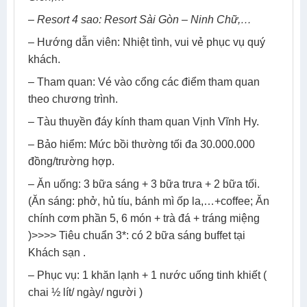
– Resort 4 sao: Resort Sài Gòn – Ninh Chữ,…
– Hướng dẫn viên: Nhiệt tình, vui vẻ phục vụ quý
khách.
– Tham quan: Vé vào cổng các điểm tham quan
theo chương trình.
– Tàu thuyền đáy kính tham quan Vịnh Vĩnh Hy.
– Bảo hiểm: Mức bồi thường tối đa 30.000.000
đồng/trường hợp.
– Ăn uống: 3 bữa sáng + 3 bữa trưa + 2 bữa tối.
(Ăn sáng: phở, hủ tíu, bánh mì ốp la,…+coffee; Ăn
chính cơm phần 5, 6 món + trà đá + tráng miệng
)>>>> Tiêu chuẩn 3*: có 2 bữa sáng buffet tại
Khách sạn .
– Phục vụ: 1 khăn lạnh + 1 nước uống tinh khiết (
chai ½ lít/ ngày/ người )