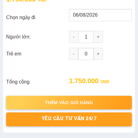
was:
is:
2.350.000 VND.
1.750.000 VND.
Chọn ngày đi
Người lớn:
Tour Ninh Chữ 3N2D: Biển Ninh 
-
+
Trẻ em
Original
Current
1.750.000
Tổng cộng
VND
price
price
was:
is:
2.350.000 VND.
1.750.000 VND.
THÊM VÀO GIỎ HÀNG
YÊU CẦU TƯ VẤN 24/7