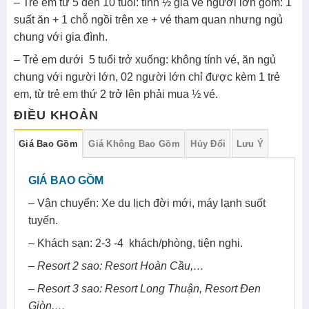
– Trẻ em từ 5 đến 10 tuổi: tính ½ giá vé người lớn gồm: 1
suất ăn + 1 chỗ ngồi trên xe + vé tham quan nhưng ngủ
chung với gia đình.
– Trẻ em dưới 5 tuổi trở xuống: không tính vé, ăn ngủ
chung với người lớn, 02 người lớn chỉ được kèm 1 trẻ
em, từ trẻ em thứ 2 trở lên phải mua ½ vé.
ĐIỀU KHOẢN
Giá Bao Gồm
Giá Không Bao Gồm
Hủy Đổi
Lưu Ý
GIÁ BAO GỒM
– Vận chuyển: Xe du lịch đời mới, máy lạnh suốt
tuyến.
– Khách sạn: 2-3 -4 khách/phòng, tiện nghi.
– Resort 2 sao: Resort Hoàn Cầu,…
– Resort 3 sao: Resort Long Thuận, Resort Đen
Giòn,…