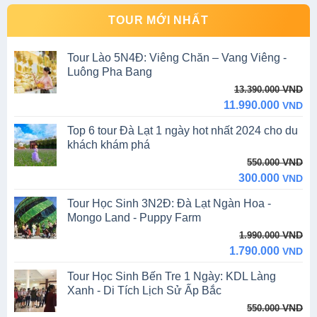
TOUR MỚI NHẤT
Tour Lào 5N4Đ: Viêng Chăn – Vang Viêng -
Luông Pha Bang
Original
Current
VND
13.390.000
price
price
11.990.000
VND
was:
is:
Top 6 tour Đà Lạt 1 ngày hot nhất 2024 cho du
13.390.000 VND.
11.990.000 VND.
khách khám phá
Original
Current
VND
550.000
price
price
300.000
VND
was:
is:
Tour Học Sinh 3N2Đ: Đà Lạt Ngàn Hoa -
550.000 VND.
300.000 VND.
Mongo Land - Puppy Farm
Original
Current
VND
1.990.000
price
price
1.790.000
VND
was:
is:
Tour Học Sinh Bến Tre 1 Ngày: KDL Làng
1.990.000 VND.
1.790.000 VND.
Xanh - Di Tích Lịch Sử Ấp Bắc
Original
Current
VND
550.000