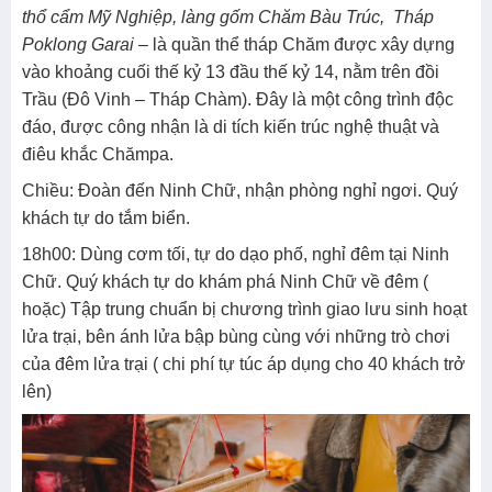
thổ cẩm Mỹ Nghiệp, làng gốm Chăm Bàu Trúc, Tháp
Poklong Garai
– là quần thể tháp Chăm được xây dựng
vào khoảng cuối thế kỷ 13 đầu thế kỷ 14, nằm trên đồi
Trầu (Đô Vinh – Tháp Chàm). Đây là một công trình độc
đáo, được công nhận là di tích kiến trúc nghệ thuật và
điêu khắc
Chămpa.
Chiều: Đoàn đến Ninh Chữ, nhận phòng nghỉ ngơi. Quý
khách tự do tắm biển.
18h00: Dùng cơm tối, tự do dạo phố, nghỉ đêm tại Ninh
Chữ. Quý khách tự do khám phá Ninh Chữ về đêm (
hoặc) Tập trung chuẩn bị chương trình giao lưu sinh hoạt
lửa trại, bên ánh lửa bập bùng cùng với những trò chơi
của đêm lửa trại ( chi phí tự túc áp dụng cho 40 khách trở
lên)