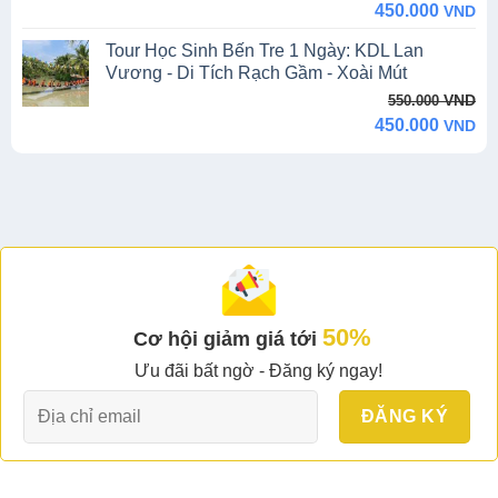
price
price
450.000
VND
was:
is:
Tour Học Sinh Bến Tre 1 Ngày: KDL Lan
550.000 VND.
450.000 VND.
Vương - Di Tích Rạch Gầm - Xoài Mút
Original
Current
VND
550.000
price
price
450.000
VND
was:
is:
550.000 VND.
450.000 VND.
50%
Cơ hội giảm giá tới
Ưu đãi bất ngờ - Đăng ký ngay!