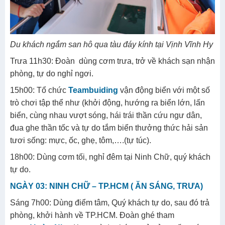
Du khách ngắm san hô qua tàu đáy kính tại Vịnh Vĩnh Hy
Trưa 11h30: Đoàn dùng cơm trưa, trở về khách sạn nhận
phòng, tự do nghỉ ngơi.
15h00: Tổ chức
Teambuiding
vận động biển với một số
trò chơi tập thể như (khởi động, hướng ra biển lớn, lấn
biển, cùng nhau vượt sóng, hái trái thần cứu ngư dân,
đua ghe thần tốc và tự do tắm biển thưởng thức hải sản
tươi sống: mực, ốc, ghẹ, tôm,….(tự túc).
18h00: Dùng cơm tối, nghỉ đêm tại
Ninh Chữ, quý khách
tự do.
NGÀY 03: NINH CHỮ – TP.HCM ( ĂN SÁNG, TRƯA)
Sáng 7h00: Dùng điểm tâm, Quý khách tự do, sau đó trả
phòng, khởi hành về TP.HCM. Đoàn ghé tham