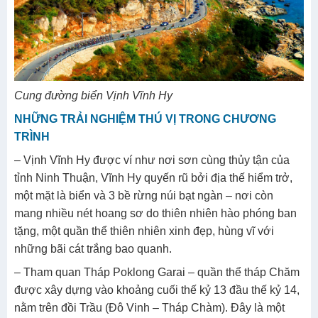
Cung đường biển Vịnh Vĩnh Hy
NHỮNG TRẢI NGHIỆM THÚ VỊ TRONG CHƯƠNG
TRÌNH
– Vịnh Vĩnh Hy được ví như nơi sơn cùng thủy tận của
tỉnh Ninh Thuận, Vĩnh Hy quyến rũ bởi địa thế hiểm trở,
một mặt là biển và 3 bề rừng núi bạt ngàn – nơi còn
mang nhiều nét hoang sơ do thiên nhiên hào phóng ban
tặng, một quần thể thiên nhiên xinh đẹp, hùng vĩ với
những bãi cát trắng bao quanh.
– Tham quan Tháp Poklong Garai – quần thể tháp Chăm
được xây dựng vào khoảng cuối thế kỷ 13 đầu thế kỷ 14,
nằm trên đồi Trầu (Đô Vinh – Tháp Chàm). Đây là một