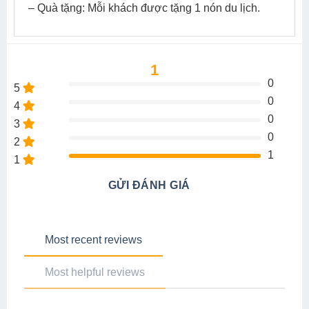
– Quà tặng: Mỗi khách được tặng 1 nón du lịch.
1
0
5
0
4
0
3
0
2
1
1
GỬI ĐÁNH GIÁ
Most recent reviews
Most helpful reviews