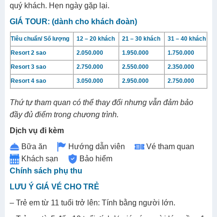
quý khách. Hẹn ngày gặp lại.
GIÁ TOUR: (dành cho khách đoàn)
Tiêu chuẩn/ Số lượng
12 – 20 khách
21 – 30 khách
31 – 40 khách
Resort 2 sao
2.050.000
1.950.000
1.750.000
Resort 3 sao
2.750.000
2.550.000
2.350.000
Resort 4 sao
3.050.000
2.950.000
2.750.000
Thứ tự tham quan có thể thay đổi nhưng vẫn đảm bảo
đầy đủ điểm trong chương trình.
Dịch vụ đi kèm
Bữa ăn
Hướng dẫn viên
Vé tham quan
Khách sạn
Bảo hiểm
Chính sách phụ thu
LƯU Ý GIÁ VÉ CHO TRẺ
– Trẻ em từ 11 tuổi trở lên: Tính bằng người lớn.