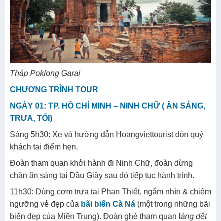
Tháp Poklong Garai
CHƯƠNG TRÌNH TOUR
NGÀY 01: TP. HỒ CHÍ MINH – NINH CHỮ ( ĂN SÁNG,
TRƯA, TỐI)
Sáng 5h30: Xe và hướng dẫn Hoangviettourist đón quý
khách tại điểm hẹn.
Đoàn tham quan khởi hành đi Ninh Chữ, đoàn dừng
chân ăn sáng tại Dầu Giây sau đó tiếp tục hành trình.
11h30: Dùng cơm trưa tại Phan Thiết, ngắm nhìn & chiêm
ngưỡng vẻ đẹp của
bãi biển Cà Ná
(một trong những bãi
biển đẹp của Miền Trung). Đoàn ghé tham quan
l
àng dệt