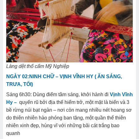
Làng dệt thổ cẩm Mỹ Nghiệp
NGÀY 02:NINH CHỮ – VỊNH VĨNH HY ( ĂN SÁNG,
TRƯA, TỐI)
Sáng 6h30: Dùng điểm tâm sáng, khởi hành đi
Vịnh Vĩnh
Hy –
quyến rũ bởi địa thế hiểm trở, một mặt là biển và 3
bề rừng núi bạt ngàn – nơi còn mang nhiều nét hoang sơ
do thiên nhiên hào phóng ban tặng, một quần thể thiên
nhiên xinh đẹp, hùng vĩ với những bãi cát trắng bao
quanh