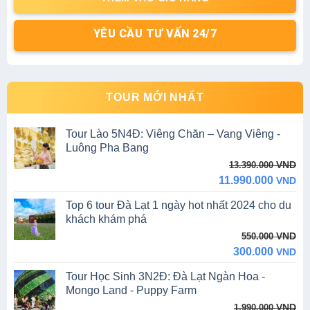
YÊU CẦU TƯ VẤN 24/7
TOUR MỚI NHẤT
Tour Lào 5N4Đ: Viêng Chăn – Vang Viêng -
Luông Pha Bang
Original
Current
VND
13.390.000
price
price
11.990.000
VND
was:
is:
Top 6 tour Đà Lạt 1 ngày hot nhất 2024 cho du
13.390.000 VND.
11.990.000 VND.
khách khám phá
Original
Current
VND
550.000
price
price
300.000
VND
was:
is:
Tour Học Sinh 3N2Đ: Đà Lạt Ngàn Hoa -
550.000 VND.
300.000 VND.
Mongo Land - Puppy Farm
Original
Current
VND
1.990.000