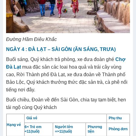
Đường Hầm Điêu Khắc
NGÀY 4 : ĐÀ LẠT – SÀI GÒN (ĂN SÁNG, TRƯA)
Buổi sáng, Quý khách trả phòng, xe đưa đoàn ghé
Chợ
Đà Lạt
mua đặc sản các loai hoa quả và trái cây vùng
cao, Rời Thành phố Đà Lạt, xe đưa đoàn về Thành phố
Bảo Lộc, Quý khách thưởng thức đặc sản trà, cà phê nổi
tiếng nơi đây.
Buổi chiều, Đoàn về đến Sài Gòn, chia tay tạm biệt, hẹn
tái ngộ cùng Quý khách
Giá vé
Phụ thu
Hạng vé
6< Trẻ em
Người lớn
Phương
Phòng đơn
<11(tuổi)
=>11(tuổi)
tiện