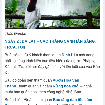
Thác Đambri
NGÀY 2 : ĐÀ LẠT – CÁC THẮNG CẢNH (ĂN SÁNG,
TRƯA, TỐI)
Buổi sáng, Quý khách tham quan
Dinh I
. Là một trong
những công trình kiến trúc tiêu biểu của người Pháp tại
Đà Lạt, đặc biệt nơi đây gắn liền với tên tuổi của vua Bảo
Đại.
Sau đó đoàn đến tham quan
V
ườn Hoa Vạn
Thành
, tham quan và ngắm
Rừng hoa khô
– nghệ
thuật bảo quản hoa theo công nghệ Nhật Bản .
Buổi chiều, Đoàn tham quan
Bảo tàng dân tộc Lâm