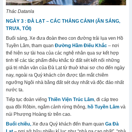
Thác Datanla
NGÀY 3 : ĐÀ LẠT – CÁC THẮNG CẢNH (ĂN SÁNG,
TRƯA, TỐI)
Buổi sáng, Xe đưa đoàn theo con đường trải lụa ven Hồ
Tuyền Lâm, tham quan
Đường Hầm Điêu Khắc
– nơi
thể hiện sự tài hoa của các nghệ nhân qua sự kết hợp
tinh tế các tác phẩm điêu khắc từ đất sét kết nối những
giá trị nhân văn của Đà Lạt từ thuở khai sơ cho đến ngày
nay, ngoài ra Quý khách còn được tận mắt chiêm
ngưỡng Ngôi nhà bằng đất sét duy nhất và độc đáo nhất
nước ta.
Tiếp tục đoàn viếng
Thiền Viện Trúc Lâm
, đi cáp treo
qua đồi Rôbin, ngắm cảnh rừng thông,
hồ Tuyền Lâm
và
núi Phượng Hoàng từ trên cao.
Buổi chiều,
Xe đưa Quý khách đến tham quan
Ga Đà
Lạt
– nơi sở hữu nhiều kỉ lục như “nhà ga cao nhất”, “nhà