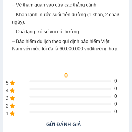
– Vé tham quan vào cửa các thắng cảnh.
– Khăn lạnh, nước suối trên đường (1 khăn, 2 chai/
ngày).
– Quà tặng, xổ số vui có thưởng.
– Bảo hiểm du lịch theo qui định bảo hiểm Việt
Nam với mức tối đa là 60.000.000 vnđ/trường hợp.
0
0
5
0
4
0
3
0
2
0
1
GỬI ĐÁNH GIÁ