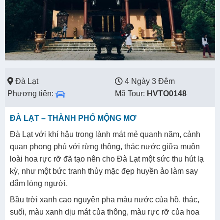
Đà Lạt
4 Ngày 3 Đêm
Phương tiện:
Mã Tour:
HVTO0148
ĐÀ LẠT – THÀNH PHỐ MỘNG MƠ
Đà Lạt với khí hậu trong lành mát mẻ quanh năm, cảnh
quan phong phú với rừng thông, thác nước giữa muôn
loài hoa rực rỡ đã tạo nên cho Đà Lạt một sức thu hút lạ
kỳ, như một bức tranh thủy mặc đẹp huyền ảo làm say
đắm lòng người.
Bầu trời xanh cao nguyên pha màu nước của hồ, thác,
suối, màu xanh dịu mát của thông, màu rực rỡ của hoa