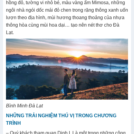
hồng đỏ, tường vi nhỏ bé, màu vàng ấm Mimosa, những
ngôi nhà ngói dốc mái đỏ chen trong rặng thông xanh uốn
lượn theo địa hình, mùi hương thoang thoảng của nhựa
thông hòa cùng mùi hoa dại… tạo nên nét thơ cho Đà
Lạt.
Bình Minh Đà Lạt
NHỮNG TRẢI NGHIỆM THÚ VỊ TRONG CHƯƠNG
TRÌNH
– Quý khách tham quan Dinh I .Là một trong những công