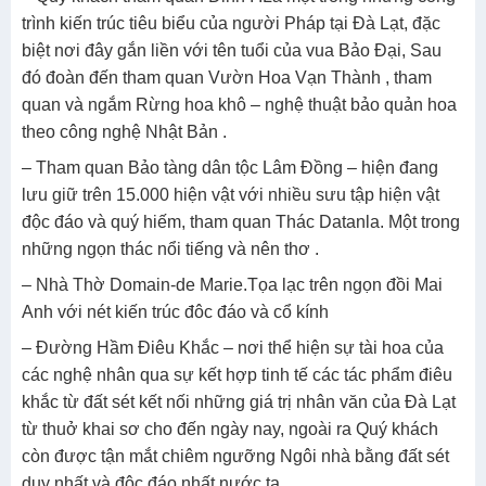
trình kiến trúc tiêu biểu của người Pháp tại Đà Lạt, đặc
biệt nơi đây gắn liền với tên tuổi của vua Bảo Đại, Sau
đó đoàn đến tham quan Vườn Hoa Vạn Thành , tham
quan và ngắm Rừng hoa khô – nghệ thuật bảo quản hoa
theo công nghệ Nhật Bản .
– Tham quan Bảo tàng dân tộc Lâm Đồng – hiện đang
lưu giữ trên 15.000 hiện vật với nhiều sưu tập hiện vật
độc đáo và quý hiếm, tham quan Thác Datanla. Một trong
những ngọn thác nổi tiếng và nên thơ .
– Nhà Thờ Domain-de Marie.Tọa lạc trên ngọn đồi Mai
Anh với nét kiến trúc đôc đáo và cổ kính
– Đường Hầm Điêu Khắc – nơi thể hiện sự tài hoa của
các nghệ nhân qua sự kết hợp tinh tế các tác phẩm điêu
khắc từ đất sét kết nối những giá trị nhân văn của Đà Lạt
từ thuở khai sơ cho đến ngày nay, ngoài ra Quý khách
còn được tận mắt chiêm ngưỡng Ngôi nhà bằng đất sét
duy nhất và độc đáo nhất nước ta.