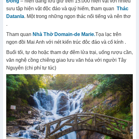
Đồng
– hiện đang lưu giữ trên 15.000 hiện vật với nhiều
sưu tập hiện vật độc đáo và quý hiếm, tham quan
Thác
Datanla
. Một trong những ngọn thác nổi tiếng và nên thơ
.
Tham quan
Nhà Thờ Domain-de Marie
.
Tọa lạc trên
ngọn đồi Mai Anh với nét kiến trúc đôc đáo và cổ kính .
Buổi tối, tự do hoặc tham dự đêm lửa trại, uống rượu cần,
văn nghệ cồng chiêng giao lưu văn hóa với người Tây
Nguyên (chi phí tự túc)