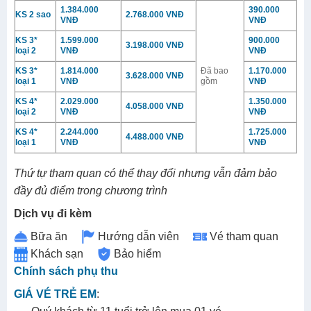
1.384.000
390.000
KS 2 sao
2.768.000 VNĐ
VNĐ
VNĐ
KS 3*
1.599.000
900.000
3.198.000 VNĐ
loại 2
VNĐ
VNĐ
KS 3*
1.814.000
Đã bao
1.170.000
3.628.000 VNĐ
loại 1
VNĐ
gồm
VNĐ
KS 4*
2.029.000
1.350.000
4.058.000 VNĐ
loại 2
VNĐ
VNĐ
KS 4*
2.244.000
1.725.000
4.488.000 VNĐ
loại 1
VNĐ
VNĐ
Thứ tự tham quan có thể thay đổi nhưng vẫn đảm bảo
đầy đủ điểm trong chương trình
Dịch vụ đi kèm
Bữa ăn
Hướng dẫn viên
Vé tham quan
Khách sạn
Bảo hiểm
Chính sách phụ thu
GIÁ VÉ TRẺ EM
: