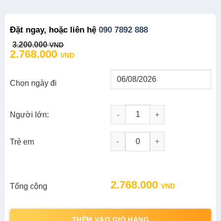
Đặt ngay, hoặc liên hệ
090 7892 888
Original
Current
3.200.000
VND
price
price
2.768.000
VND
was:
is:
3.200.000 VND.
2.768.000 VND.
Chọn ngày đi
Người lớn:
Tour Đà Lạt 4N3D: Tour Đà Lạt -
-
+
Trẻ em
Original
Current
2.768.000
Tổng cộng
VND
price
price
was:
is:
3.200.000 VND.
2.768.000 VND.
THÊM VÀO GIỎ HÀNG