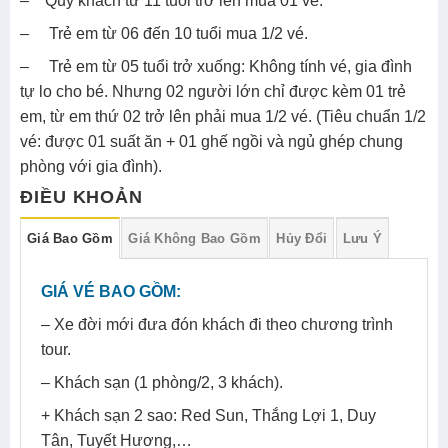
– Quý khách từ 11 tuổi trở lên mua 01 vé.
– Trẻ em từ 06 đến 10 tuổi mua 1/2 vé.
– Trẻ em từ 05 tuổi trở xuống: Không tính vé, gia đình
tự lo cho bé. Nhưng 02 người lớn chỉ được kèm 01 trẻ
em, từ em thứ 02 trở lên phải mua 1/2 vé. (Tiêu chuẩn 1/2
vé: được 01 suất ăn + 01 ghế ngồi và ngủ ghép chung
phòng với gia đình).
ĐIỀU KHOẢN
Giá Bao Gồm
Giá Không Bao Gồm
Hủy Đổi
Lưu Ý
GIÁ VÉ BAO GỒM:
– Xe đời mới đưa đón khách đi theo chương trình
tour.
– Khách sạn (1 phòng/2, 3 khách).
+ Khách sạn 2 sao: Red Sun, Thắng Lợi 1, Duy
Tân, Tuyết Hương,…