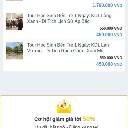
price
price
1.790.000
VND
was:
is:
Tour Học Sinh Bến Tre 1 Ngày: KDL Làng
1.990.000 VND.
1.790.000 VND.
Xanh - Di Tích Lịch Sử Ấp Bắc
Original
Current
VND
550.000
price
price
450.000
VND
was:
is:
Tour Học Sinh Bến Tre 1 Ngày: KDL Lan
550.000 VND.
450.000 VND.
Vương - Di Tích Rạch Gầm - Xoài Mút
Original
Current
VND
550.000
price
price
450.000
VND
was:
is:
550.000 VND.
450.000 VND.
50%
Cơ hội giảm giá tới
Ưu đãi bất ngờ - Đăng ký ngay!