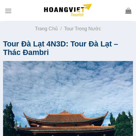
Skip
to
content
Trang Chủ
/
Tour Trong Nước
Tour Đà Lạt 4N3D: Tour Đà Lạt –
Thác Đambri