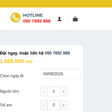
HOTLINE
090 7892 888
Đặt ngay, hoặc liên hệ
090 7892 888
1.668.000
VND
Chọn ngày đi
Người lớn:
Tour Đồng Tháp 2N1D: Tràm Chim - Gáo G
-
+
Trẻ em