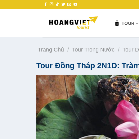
Skip
to
content
TOUR
Trang Chủ
/
Tour Trong Nước
/
Tour D
Tour Đồng Tháp 2N1D: Trà