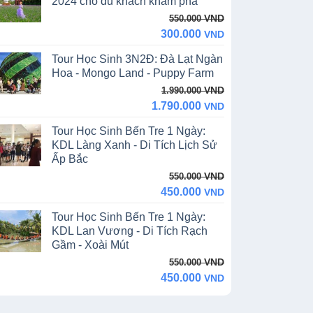
2024 cho du khách khám phá
Original
Current
VND
550.000
price
price
300.000
VND
was:
is:
Tour Học Sinh 3N2Đ: Đà Lạt Ngàn
550.000 VND.
300.000 VND.
Hoa - Mongo Land - Puppy Farm
Original
Current
VND
1.990.000
price
price
1.790.000
VND
was:
is:
Tour Học Sinh Bến Tre 1 Ngày:
1.990.000 VND.
1.790.000 VND.
KDL Làng Xanh - Di Tích Lịch Sử
Ấp Bắc
Original
Current
VND
550.000
price
price
450.000
VND
was:
is:
Tour Học Sinh Bến Tre 1 Ngày:
550.000 VND.
450.000 VND.
KDL Lan Vương - Di Tích Rạch
Gầm - Xoài Mút
Original
Current
VND
550.000
price
price
450.000
VND
was:
is:
550.000 VND.
450.000 VND.