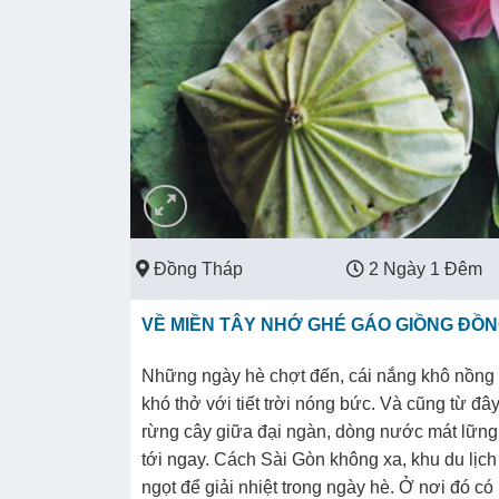
Đồng Tháp
2 Ngày 1 Đêm
VỀ MIỀN TÂY NHỚ GHÉ GÁO GIỒNG ĐỒN
Những ngày hè chợt đến, cái nắng khô nồng c
khó thở với tiết trời nóng bức. Và cũng từ đ
rừng cây giữa đại ngàn, dòng nước mát lững l
tới ngay. Cách Sài Gòn không xa, khu du lịc
ngọt để giải nhiệt trong ngày hè. Ở nơi đó có 