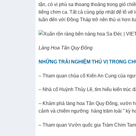
tận, có vị phù sa thoang thoảng trong gió ch
tiếng chim ca. Tất cả cùng góp nhặt để tô vẽ 
tuần đến với Đồng Tháp trở nên thú vị hơn ba
Làng Hoa Tân Quy Đông
NHỮNG TRẢI NGHIỆM THÚ VỊ TRONG C
– Tham quan chùa cổ Kiến An Cung của ngư
– Nhà cổ Huỳnh Thủy Lê, tìm hiểu kiến trúc
– Khám phá làng hoa Tân Quy Đông, vườn h
cảnh và chiêm ngưỡng hàng trăm loài ” kỳ ho
– Tham quan Vườn quốc gia Tràm Chim Tam