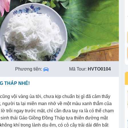
Phương tiện:
Mã Tour:
HVTO0104
G THÁP NHÉ!
ũng vội vàng ùa tới, chưa kịp chuẩn bị gì đã cảm thấy
ây, người ta lại miên man nhớ về một màu xanh thẳm của
ờ trôi ngay trước mặt, chỉ cần đưa tay ra là có thể chạm
h sinh thái Gáo Giồng Đồng Tháp tựa thiên đường mật
không khí trong lành dịu êm, có cỏ cây trải dài đến bất