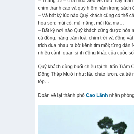
– Tháng 12 – 4 là mùa Sếu về: nếu may mắn 
chim thanh cao và quý hiếm nằm trong sách đ
– Và bất kỳ lúc nào Quý khách cũng có thể 
hoa sen; mùi cỏ, mùi năng, mùi lúa ma…
– Bất kỳ nơi nào Quý khách cũng được hòa m
cá đồng, hàng trăm loài chim trời và động v
trích đua nhau ra bờ kênh tìm mồi; từng đàn
nhiều cảnh quan sinh động khác của cuộc số
Quý khách dùng buổi chiều tại thị trấn Tràm
Đồng Tháp Mười như: lẩu cháo lươn, cá trê 
tép…
Đoàn về lại thành phố
Cao Lãnh
nhận phòng 