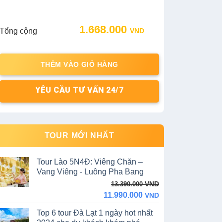
1.668.000
Tổng cộng
VND
THÊM VÀO GIỎ HÀNG
YÊU CẦU TƯ VẤN 24/7
TOUR MỚI NHẤT
Tour Lào 5N4Đ: Viêng Chăn –
Vang Viêng - Luông Pha Bang
Original
Current
VND
13.390.000
price
price
11.990.000
VND
was:
is:
Top 6 tour Đà Lạt 1 ngày hot nhất
13.390.000 VND.
11.990.000 VND.