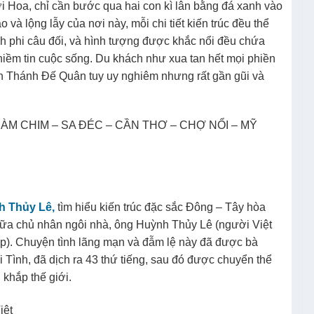
 Hoa, chỉ cần bước qua hai con kì lân bằng đá xanh vào
à lộng lẫy của nơi này, mỗi chi tiết kiến trúc đều thể
h phi câu đối, và hình tượng được khắc nổi đều chứa
iềm tin cuộc sống. Du khách như xua tan hết mọi phiền
n Thánh Đế Quân tuy uy nghiêm nhưng rất gần gũi và
h Thủy Lê,
tìm hiểu kiến trúc đặc sắc Đông – Tây hòa
giữa chủ nhân ngôi nhà, ông Huỳnh Thủy Lê (người Việt
p). Chuyện tình lãng mạn và đẫm lệ này đã được bà
i Tình, đã dịch ra 43 thứ tiếng, sau đó được chuyển thể
 khắp thế giới.