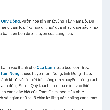
n Quy Đông
, vườn hoa lớn nhất vùng Tây Nam Bộ. Du
àng trăm loài ” kỳ hoa dị thảo” đua nhau khoe sắc khắp
 bán trên bến dưới thuyền của Làng hoa.
o Lãnh vào thành phố
Cao Lãnh
. Sau buổi cơm trưa,
 Tam Nông
, thuộc huyện Tam Nông, tỉnh Đồng Tháp.
hành khi đi vỏ lãi lướt trên sóng nước xuyên những cánh
 cánh đồng Sen… Quý khách như hòa mình vào thiên
inh cảnh đặc biệt của Tràm Chim theo mùa như:
ch sẽ ngắm những tổ chim lơ lững trên những cành tràm,