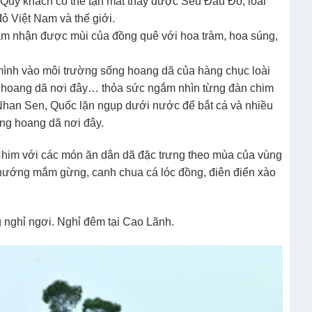
Quý khách có thể tận mắt thấy được Sếu Đầu Đỏ, loài
ỏ Việt Nam và thế giới.
cảm nhận được mùi của đồng quê với hoa tràm, hoa súng,
ình vào môi trường sống hoang dã của hàng chục loài
ật hoang dã nơi đây… thỏa sức ngắm nhìn từng đàn chim
 Nhan Sen, Quốc lặn ngụp dưới nước để bắt cá và nhiều
ng hoang dã nơi đây.
 Chim với các món ăn dân dã đặc trưng theo mùa của vùng
nướng mắm gừng, canh chua cá lóc đồng, điên điển xào
nghỉ ngơi. Nghỉ đêm tại Cao Lãnh.