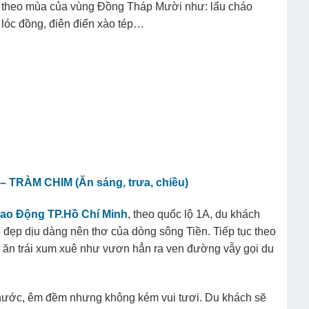
 theo mùa của vùng Đồng Tháp Mười như: lẩu cháo
lóc đồng, điên điển xào tép…
 TRÀM CHIM (Ăn sáng, trưa, chiều)
ao Động TP.Hồ Chí Minh
, theo quốc lộ 1A, du khách
 đẹp dịu dàng nên thơ của dòng sông Tiền. Tiếp tục theo
ăn trái xum xuê như vươn hẳn ra ven đường vẫy gọi du
 nước, êm đềm nhưng không kém vui tươi. Du khách sẽ