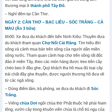
thương mại ở
thành phố Tây Đô.
– Nghỉ đêm tại Cần Thơ.
NGÀY 2: CẦN THƠ – BẠC LIÊU – SÓC TRĂNG – CÀ
MAU (Ăn 3 bữa)
6h00: Xe đưa du khách đến bến Ninh Kiều: Thuyền đưa
du khách tham quan
Chợ Nổi Cái Răng
. Tìm hiểu đời
sống và cảnh mua bán trên sông của người dân miền
sông nước. Tham quan cảnh họp chợ trên sông rất độc
đáo ở miền Tây, theo các món hàng được treo trên cây
chèo bẹo ở đầu ghe, Quý khách tha hồ mua đủ loại cây
trái chất đầy ghe thuyền, được người thương hồ đưa về
từ các ngã sông.
– Dùng điểm tâm, trả phòng, xe đưa du khách đi
Sóc
Trăng.
– Viếng
chùa Dơi
ngôi chùa thờ Phật thuộc hệ phái Nam
tông, vườn cây trong khuôn viên chùa là chỗ trú ngụ của