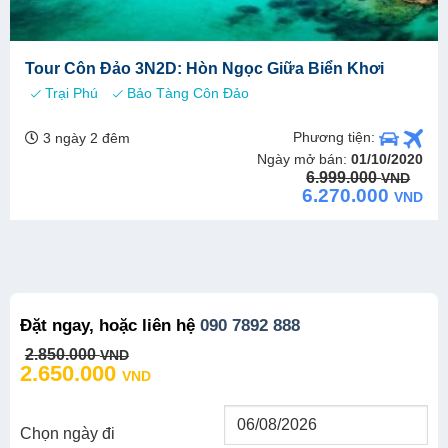
Tour Côn Đảo 3N2D: Hòn Ngọc Giữa Biển Khơi
Trại Phú
Bảo Tàng Côn Đảo
Phương tiện:
3 ngày 2 đêm
Ngày mở bán:
01/10/2020
Original
Current
6.999.000
VND
price
price
6.270.000
VND
was:
is:
6.999.000 VND.
6.270.000 VND.
Đặt ngay, hoặc liên hệ
090 7892 888
Original
Current
2.850.000
VND
price
price
2.650.000
VND
was:
is:
2.850.000 VND.
2.650.000 VND.
Chọn ngày đi