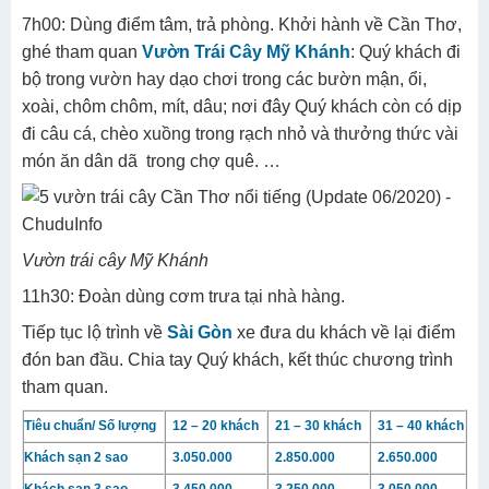
7h00: Dùng điểm tâm, trả phòng. Khởi hành về Cần Thơ,
ghé tham quan
Vườn Trái Cây Mỹ Khánh
: Quý khách đi
bộ trong vườn hay dạo chơi trong các bườn mận, ổi,
xoài, chôm chôm, mít, dâu; nơi đây Quý khách còn có dịp
đi câu cá, chèo xuồng trong rạch nhỏ và thưởng thức vài
món ăn dân dã trong chợ quê. …
Vườn trái cây Mỹ Khánh
11h30: Đoàn dùng cơm trưa tại nhà hàng.
Tiếp tục lộ trình về
Sài Gòn
xe đưa du khách về lại điểm
đón ban đầu. Chia tay Quý khách, kết thúc chương trình
tham quan.
Tiêu chuẩn/ Số lượng
12 – 20 khách
21 – 30 khách
31 – 40 khách
Khách sạn 2 sao
3.050.000
2.850.000
2.650.000
Khách sạn 3 sao
3.450.000
3.250.000
3.050.000