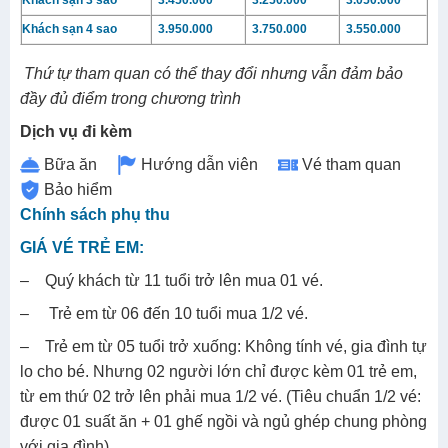
Khách sạn 4 sao
3.950.000
3.750.000
3.550.000
Thứ tự tham quan có thể thay đổi nhưng vẫn đảm bảo
đầy đủ điểm trong chương trình
Dịch vụ đi kèm
Bữa ăn
Hướng dẫn viên
Vé tham quan
Bảo hiểm
Chính sách phụ thu
GIÁ VÉ TRẺ EM:
– Quý khách từ 11 tuổi trở lên mua 01 vé.
– Trẻ em từ 06 đến 10 tuổi mua 1/2 vé.
– Trẻ em từ 05 tuổi trở xuống: Không tính vé, gia đình tự
lo cho bé. Nhưng 02 người lớn chỉ được kèm 01 trẻ em,
từ em thứ 02 trở lên phải mua 1/2 vé. (Tiêu chuẩn 1/2 vé:
được 01 suất ăn + 01 ghế ngồi và ngủ ghép chung phòng
với gia đình).