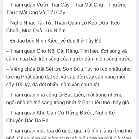
– Tham quan Vườn Trái Cây – Trại Mật Ong – Thưởng
Thức Mật Ong Và Trái Cây.
– Nghe Nhạc Tài Tử, Tham Quan Lò Kẹo Dừa, Kẹo
Chuối, Mua Quà Lưu Niệm.
– Đi dạo bến Ninh Kiều_vẻ đẹp thứ Tây Đô.
– Tham quan Chợ Nổi Cái Răng. Tìm hiểu đời sống và
cảnh mua bán trên sông của người dân miền sông nước.
– Viếng chùa Đất Sét tức Sơn Bửu Tự, nơi có nhiều pho
tượng Phật bằng đất sét và cặp đèn cầy cân nặng mỗi
cây 100 ký, đã đốt nhiều năm vẫn chưa tắt.
– Tham quan nhà công tử Bạc Liêu, một trong những
ngôi nhà bề thế sang trọng nhứt ở Bạc Liêu thời bấy giờ.
– Tham quan Khu Căn Cứ Rừng Đước, Nghe Kể
Chuyện Bác Ba Phi.
– Tham quan mốc tọa độ quốc gia, mô hình làng rừng thu
nhỏ. Chụp hình kỷ niệm tại panô biểu tượng mũi Cà Mau,