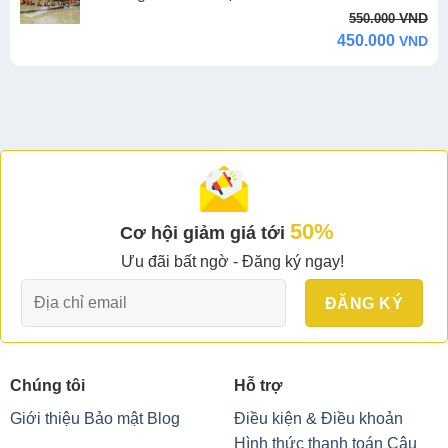
Original
Current
VND
550.000
price
price
450.000
VND
was:
is:
550.000 VND.
450.000 VND.
50%
Cơ hội giảm giá tới
Ưu đãi bất ngờ - Đăng ký ngay!
Chúng tôi
Hỗ trợ
Giới thiệu
Bảo mật
Blog
Điều kiện & Điều khoản
Hình thức thanh toán
Câu