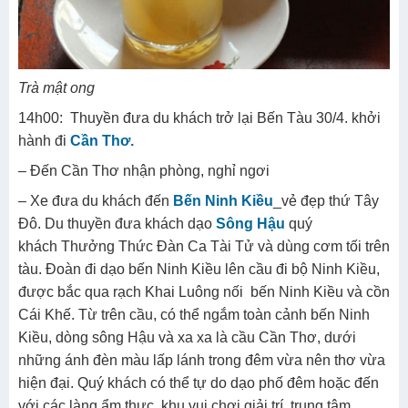
Trà mật ong
14h00: Thuyền đưa du khách trở lại Bến Tàu 30/4. khởi
hành đi
Cần Thơ.
– Đến Cần Thơ nhận phòng, nghỉ ngơi
– Xe đưa du khách đến
Bến Ninh Kiều
_vẻ đẹp thứ Tây
Đô. Du thuyền đưa khách dạo
Sông Hậu
quý
khách Thưởng Thức Đàn Ca Tài Tử và dùng cơm tối trên
tàu. Đoàn đi dạo bến Ninh Kiều lên cầu đi bộ Ninh Kiều,
được bắc qua rạch Khai Luông nối bến Ninh Kiều và cồn
Cái Khế. Từ trên cầu, có thể ngắm toàn cảnh bến Ninh
Kiều, dòng sông Hậu và xa xa là cầu Cần Thơ, dưới
những ánh đèn màu lấp lánh trong đêm vừa nên thơ vừa
hiện đại. Quý khách có thể tự do dạo phố đêm hoặc đến
với các làng ẩm thực, khu vui chơi giải trí, trung tâm