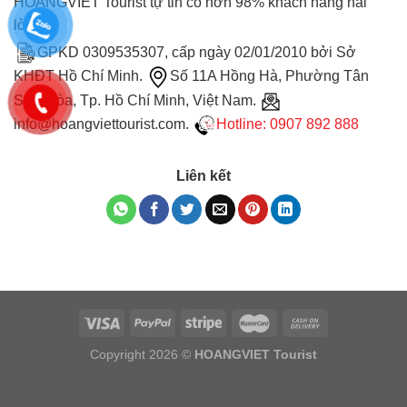
HOANGVIET Tourist tự tin có hơn 98% khách hàng hài
lòng
GPKD 0309535307, cấp ngày 02/01/2010 bởi Sở
KHĐT Hồ Chí Minh.
Số 11A Hồng Hà, Phường Tân
Sơn Hòa, Tp. Hồ Chí Minh, Việt Nam.
info@hoangviettourist.com.
Hotline: 0907 892 888
Liên kết
Copyright 2026 ©
HOANGVIET Tourist