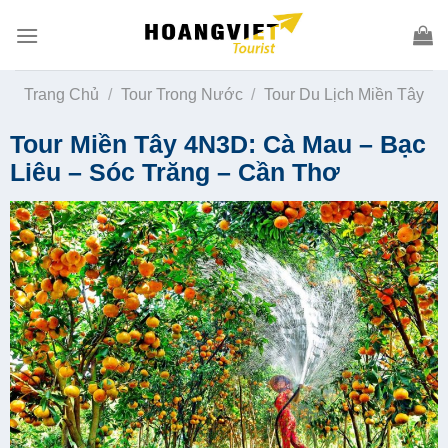
Skip
to
content
Trang Chủ
/
Tour Trong Nước
/
Tour Du Lịch Miền Tây
Tour Miền Tây 4N3D: Cà Mau – Bạc
Liêu – Sóc Trăng – Cần Thơ