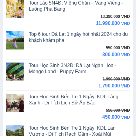
Tour Lào 5N4Đ: Viêng Chăn – Vang Viêng -
Luông Pha Bang
Original
Current
VND
13.390.000
price
price
11.990.000
VND
was:
is:
Top 6 tour Đà Lạt 1 ngày hot nhất 2024 cho du
13.390.000 VND.
11.990.000 VND.
khách khám phá
Original
Current
VND
550.000
price
price
300.000
VND
was:
is:
Tour Học Sinh 3N2Đ: Đà Lạt Ngàn Hoa -
550.000 VND.
300.000 VND.
Mongo Land - Puppy Farm
Original
Current
VND
1.990.000
price
price
1.790.000
VND
was:
is:
Tour Học Sinh Bến Tre 1 Ngày: KDL Làng
1.990.000 VND.
1.790.000 VND.
Xanh - Di Tích Lịch Sử Ấp Bắc
Original
Current
VND
550.000
price
price
450.000
VND
was:
is:
Tour Học Sinh Bến Tre 1 Ngày: KDL Lan
550.000 VND.
450.000 VND.
Vương - Di Tích Rạch Gầm - Xoài Mút