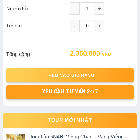
Đặt ngay, hoặc liên hệ
090 7892 888
2.350.000
VND
Chọn ngày đi
Người lớn:
Tour Miền Tây 4N3D: Châu Đốc - 
-
+
Trẻ em
2.350.000
Tổng cộng
VND
THÊM VÀO GIỎ HÀNG