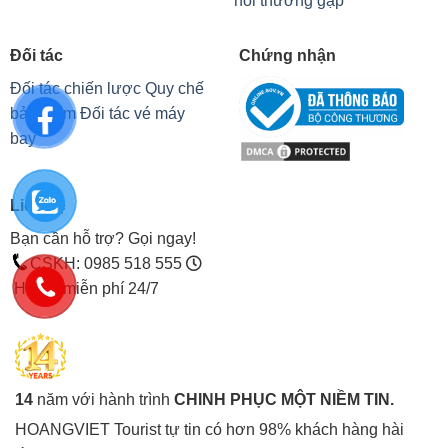
Chúng tôi
Hỗ trợ
Giới thiệu
Bảo mật
Blog
Điều kiện & Điều khoản
Hình thức thanh toán
Câu
hỏi thường gặp
Đối tác
Chứng nhận
Đối tác chiến lược
Quy chế
bảo hiểm
Đối tác vé máy
bay
Liên hệ
Bạn cần hỗ trợ? Gọi ngay!