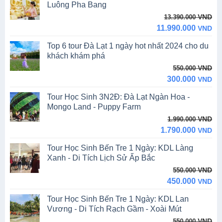
YÊU CẦU TƯ VẤN 24/7
TOUR MỚI NHẤT
Tour Lào 5N4Đ: Viêng Chăn – Vang Viêng -
Luông Pha Bang
Original
Current
VND
13.390.000
price
price
11.990.000
VND
was:
is:
Top 6 tour Đà Lạt 1 ngày hot nhất 2024 cho du
13.390.000 VND.
11.990.000 VND.
khách khám phá
Original
Current
VND
550.000
price
price
300.000
VND
was:
is:
Tour Học Sinh 3N2Đ: Đà Lạt Ngàn Hoa -
550.000 VND.
300.000 VND.
Mongo Land - Puppy Farm
Original
Current
VND
1.990.000