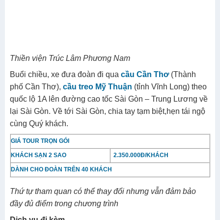
Sau đó đoàn viếng
Thiền viện Trúc Lâm Phương
Nam
– Thiền viện lớn và đẹp nhất miền Tây Nam Bộ.
Thiền viện Trúc Lâm Phương Nam
Buổi chiều, xe đưa đoàn đi qua
cầu Cần Thơ
(Thành
phố Cần Thơ),
cầu treo Mỹ Thuận
(tỉnh Vĩnh Long) theo
quốc lộ 1A lên đường cao tốc Sài Gòn – Trung Lương về
lại Sài Gòn. Về tới Sài Gòn, chia tay tạm biệt,hẹn tái ngộ
cùng Quý khách.