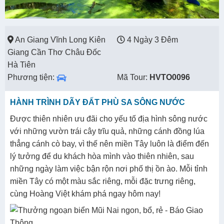
An Giang Vĩnh Long Kiên
4 Ngày 3 Đêm
Giang Cần Thơ Châu Đốc
Hà Tiên
Phương tiện:
Mã Tour:
HVTO0096
HÀNH TRÌNH DÃY ĐẤT PHÙ SA SÔNG NƯỚC
Được thiên nhiên ưu đãi cho yếu tố địa hình sông nước
với những vườn trái cây trĩu quả, những cánh đồng lúa
thẳng cánh cò bay, vì thế nên miền Tây luôn là điểm đến
lý tưởng để du khách hòa mình vào thiên nhiên, sau
những ngày làm việc bận rộn nơi phố thị ồn ào. Mỗi tỉnh
miền Tây có một màu sắc riêng, mỗi đặc trưng riêng,
cùng Hoàng Việt khám phá ngay hôm nay!