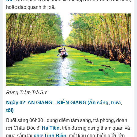
ngắm toàn cảnh rừng tràm và từng đàn chim rợp trời về
tổ dưới hoàng hôn…
Buổi tối 18h00: Đoàn dùng cơm tối sau đó đi viếng
Tây
An Cổ Tự, Lăng Thoại Ngọc Hầu, miếu Bà Chúa
Xứ
. Du khách có thể thuê xe lôi đạp đi chợ đêm Núi Sam,
hoặc dạo quanh thị xã.
Rừng Tràm Trà Sư