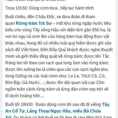
thức đặc sản nem Lai Vung, bánh phồng tôm Sa Giang,
quýt hồng Cao Lãnh. Đoàn qua phà Vàm Cống, tới
Long
Xuyên
(tỉnh An Giang), một trong những thành phố lớn ở
miền tây, khá sầm uất và nhộn nhịp, nằm bên bờ sông
Hậu. Đoàn tiếp tục đi Châu Đốc.
Trưa 11h30: Dùng cơm trưa , tiếp tục hành trình
Buổi chiều, đến Châu Đốc, xe đưa đoàn đi tham
quan
Rừng tràm Trà Sư
– một khu rừng ngập nước tiêu
biểu cho vùng Tây sông Hậu với diện tích gần 850 ha, là
nơi trú ngụ và sinh tồn của hàng trăm loại động thực vật
khác nhau, trong đó có nhiều loài quý hiếm được ghi vào
sách đỏ Việt Nam. Đến Đây Quý khách được nghe thuyết
minh và giới thiệu tổng quát về rừng tràm; được lên Tắc
Ráng len lỏi theo con rạch qua lung Sen vào rừng tràm;
được lên xuồng ba lá chèo qua các con rạch ngắm khu
rừng Giống và các loài chim như: Le Le, Trích Cồ, Cò,
Bìm Bịp, Gà Nước…; được lên đài quan sát cao 23m