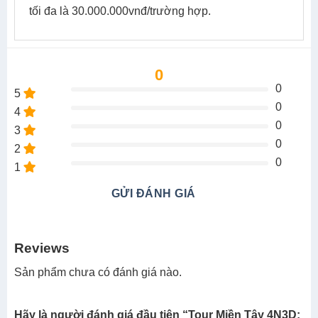
Phố vui chơi đến 21h ( chi phí tự túc/ 1 đêm
– Vé vào cửa các thắng cảnh.
– Khăn lạnh, nước suối trên đường (1 khăn, 2 chai/
ngày).
– Quà tặng, xổ số vui có thưởng.
– Bảo hiểm du lịch theo qui định bảo hiểm với mức
tối đa là 30.000.000vnđ/trường hợp.
0
0
5
0
4
0
3
0
2
0
1