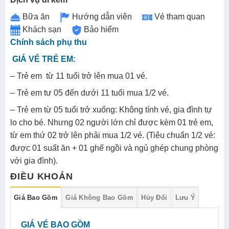
GIÁ TOUR TRỌN GÓI
KHÁCH SẠN 2 SAO
2.350.000Đ/KHÁCH
DÀNH CHO ĐOÀN TRÊN 40 KHÁCH
Thứ tự tham quan có thể thay đổi nhưng vẫn đảm bảo
đầy đủ điểm trong chương trình
Dịch vụ đi kèm
Bữa ăn
Hướng dẫn viên
Vé tham quan
Khách sạn
Bảo hiểm
Chính sách phụ thu
GIÁ VÉ TRẺ EM:
– Trẻ em từ 11 tuổi trở lên mua 01 vé.
– Trẻ em tư 05 đến dưới 11 tuổi mua 1/2 vé.
– Trẻ em từ 05 tuổi trở xuống: Không tính vé, gia đình tự
lo cho bé. Nhưng 02 người lớn chỉ được kèm 01 trẻ em,