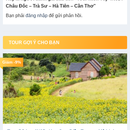
GỬI ĐÁNH GIÁ
Reviews
Sản phẩm chưa có đánh giá nào.
Hãy là người đánh giá đầu tiên “Tour Miền Tây 4N3D:
Châu Đốc – Trà Sư – Hà Tiên – Cần Thơ”
Bạn phải
đăng nhập
để gửi phản hồi.
TOUR GỢI Ý CHO BẠN
Giảm -9%