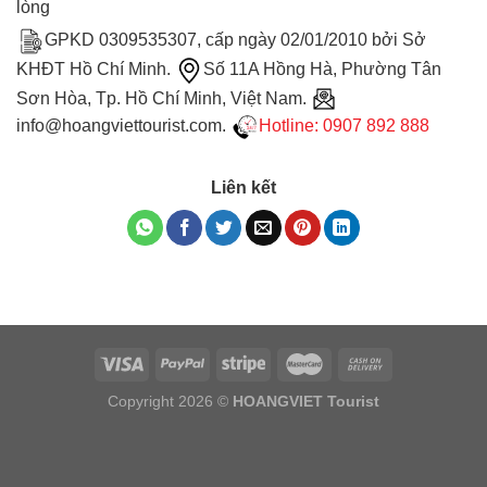
CSKH: 0985 518 555
Hỗ trợ miễn phí 24/7
14
năm với hành trình
CHINH PHỤC MỘT NIỀM TIN.
HOANGVIET Tourist tự tin có hơn 98% khách hàng hài
lòng
GPKD 0309535307, cấp ngày 02/01/2010 bởi Sở
KHĐT Hồ Chí Minh.
Số 11A Hồng Hà, Phường Tân
Sơn Hòa, Tp. Hồ Chí Minh, Việt Nam.
info@hoangviettourist.com.
Hotline: 0907 892 888
Liên kết