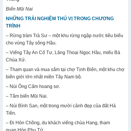
Biển Mũi Nai
NHỮNG TRẢI NGHIỆM THÚ VỊ TRONG CHƯƠNG
TRÌNH
– Rừng tràm Trà Sư – một khu rừng ngập nước tiêu biểu
cho vùng Tây sông Hậu.
– Viếng Tây An Cổ Tự, Lăng Thoại Ngọc Hầu, miếu Bà
Chúa Xứ.
– Tham quan và mua sắm tại chợ Tịnh Biên, một khu chợ
biên giới lớn nhất miền Tây Nam bộ.
– Núi Ông Cấm hoang sơ.
– Tắm biển Mũi Nai.
– Núi Bình San, một trong mười cảnh đẹp của đất Hà
Tiên.
– Đi Hòn Chồng, du khách viếng chùa Hang, tham
quan Hòn Phụ Tử.