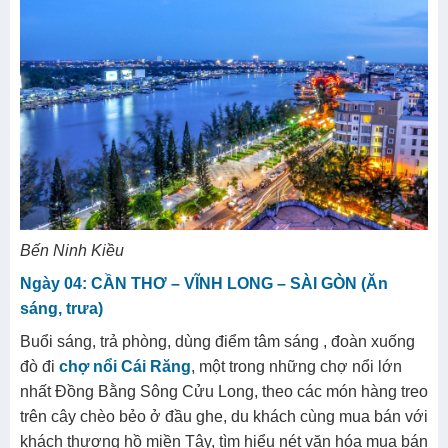
Cần Thơ
, khám phá
Bến Ninh Kiều
– nơi có những hoạt
động vui chơi , náo nhiệt về đêm. Nghỉ đêm tại Khách
Sạn
Bến Ninh Kiều
Ngày 04: CẦN THƠ – VĨNH LONG – SÀI GÒN (Ăn
sáng, trưa)