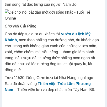
Buổi sáng, trả phòng, dùng điểm tâm sáng , đoàn xuống
đò đi
chợ nổi Cái Răng
, một trong những chợ nổi lớn
nhất Đồng Bằng Sông Cửu Long, theo các món hàng treo
trên cây chèo bẻo ở đầu ghe, du khách cùng mua bán với
khách thương hồ miền Tây, tìm hiểu nét văn hóa mua bán
trên sông rất đặc trưng của người Nam Bộ.
Chợ Nổi Cái Răng
Con đò tiếp tục đưa du khách tới
vườn du lịch Mỹ
Khánh,
men theo những con đường nhỏ, du khách dạo
chơi trong một không gian xanh của những vườn mận,
xoài, chôm chôm, mít, sầu riêng… tham gia làm bánh
tráng, nấu rượu đế, thưởng thức những món ngon rất
dân dã như: cá lóc nướng ống tre, chuột quay lu, lẩu
đồng quê.
Trưa 11h30: Dùng Cơm trưa tại Nhà Hàng, nghỉ ngơi,