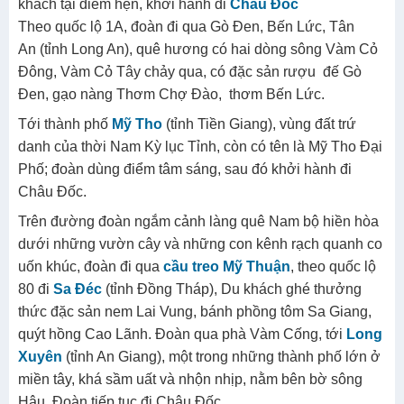
CHƯƠNG TRÌNH TOUR
Ngày 01: SÀI GÒN – LONG AN – TIỀN GIANG – BẾN
TRE – ĐỒNG THÁP – AN GIANG (Ăn sáng, trưa tối )
Buổi sáng 06h00: xe và HDV
Hoangviettourist
đón
khách tại điểm hẹn, khởi hành đi
Châu Đốc
Theo quốc lộ 1A, đoàn đi qua Gò Đen, Bến Lức, Tân
An (tỉnh Long An), quê hương có hai dòng sông Vàm Cỏ
Đông, Vàm Cỏ Tây chảy qua, có đặc sản rượu đế Gò
Đen, gạo nàng Thơm Chợ Đào, thơm Bến Lức.
Tới thành phố
Mỹ Tho
(tỉnh Tiền Giang), vùng đất trứ
danh của thời Nam Kỳ lục Tỉnh, còn có tên là Mỹ Tho Đại
Phố; đoàn dùng điểm tâm sáng, sau đó khởi hành đi
Châu Đốc.
Trên đường đoàn ngắm cảnh làng quê Nam bộ hiền hòa
dưới những vườn cây và những con kênh rạch quanh co
uốn khúc, đoàn đi qua
cầu treo Mỹ Thuận
, theo quốc lộ
80 đi
Sa Đéc
(tỉnh Đồng Tháp), Du khách ghé thưởng