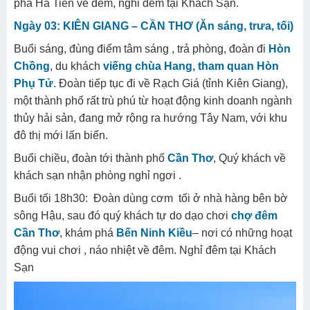
Núi Bình San
Buổi tối: Đoàn dùng cơm tối tại Nhà Hàng , tự do khám
phá Hà Tiên về đêm, nghỉ đêm tại Khách Sạn.
Ngày 03: KIÊN GIANG – CẦN THƠ (Ăn sáng, trưa, tối)
Buổi sáng, đùng điểm tâm sáng , trả phòng, đoàn đi
Hòn
Chồng
, du khách
viếng chùa Hang, tham quan Hòn
Phụ Tử
. Đoàn tiếp tục đi về Rạch Giá (tỉnh Kiên Giang),
một thành phố rất trù phú từ hoạt động kinh doanh ngành
thủy hải sản, đang mở rộng ra hướng Tây Nam, với khu
đô thị mới lấn biển.
Buổi chiều, đoàn tới thành phố
Cần Thơ
, Quý khách về
khách sạn nhận phòng nghỉ ngơi .
Buổi tối 18h30: Đoàn dùng cơm tối ở nhà hàng bên bờ
sông Hậu, sau đó quý khách tự do dạo chơi
chợ đêm