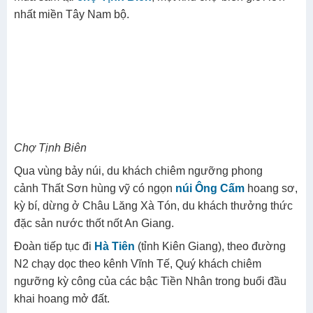
Ngày 02: AN GIANG – KIÊN GIANG (Ăn sáng, trưa,
tối)
Buổi sáng 06h30 : dùng điểm tâm sáng, trả phòng, đoàn
rời Châu Đốc đi
Hà Tiên
, trên đường ­­­­dừng tham quan và
mua sắm tại
chợ Tịnh Biên
, một khu chợ biên giới lớn
nhất miền Tây Nam bộ.
Chợ Tịnh Biên
Qua vùng bảy núi, du khách chiêm ngưỡng phong
cảnh Thất Sơn hùng vỹ có ngọn
núi Ông Cấm
hoang sơ,
kỳ bí, dừng ở Châu Lăng Xà Tón, du khách thưởng thức
đặc sản nước thốt nốt An Giang.