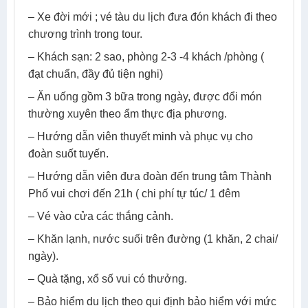
từ em thứ 02 trở lên phải mua 1/2 vé. (Tiêu chuẩn 1/2 vé:
được 01 suất ăn + 01 ghế ngồi và ngủ ghép chung phòng
với gia đình).
ĐIỀU KHOẢN
Giá Bao Gồm
Giá Không Bao Gồm
Hủy Đổi
Lưu Ý
GIÁ VÉ BAO GỒM
– Xe đời mới ; vé tàu du lịch đưa đón khách đi theo
chương trình trong tour.
– Khách sạn: 2 sao, phòng 2-3 -4 khách /phòng (
đạt chuẩn, đầy đủ tiện nghi)
– Ăn uống gồm 3 bữa trong ngày, được đổi món
thường xuyên theo ẩm thực địa phương.
– Hướng dẫn viên thuyết minh và phục vụ cho
đoàn suốt tuyến.
– Hướng dẫn viên đưa đoàn đến trung tâm Thành