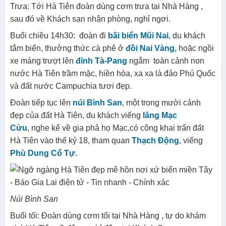
Đoàn tiếp tục đi
Hà Tiên
(tỉnh Kiên Giang), theo đường
N2 chạy dọc theo kênh Vĩnh Tế, Quý khách chiêm
ngưỡng kỳ công của các bậc Tiền Nhân trong buổi đầu
khai hoang mở đất.
Trưa: Tới Hà Tiên đoàn dùng cơm trưa tại Nhà Hàng ,
sau đó về Khách sạn nhận phòng, nghỉ ngơi.
Buổi chiều 14h30: đoàn đi
bãi biển Mũi Nai
, du khách
tắm biển, thưởng thức cà phê ở
đồi Nai Vàng,
hoặc ngồi
xe máng trượt lên
đỉnh Tà-Pang
ngắm toàn cảnh non
nước Hà Tiên trầm mặc, hiền hòa, xa xa là đảo Phú Quốc
và đất nước Campuchia tươi đẹp.
Đoàn tiếp tục lên
núi Bình San
, một trong mười cảnh
đẹp của đất Hà Tiên, du khách viếng
lăng Mạc
Cửu
, nghe kể về gia phả họ Mạc,có công khai trấn đất
Hà Tiên vào thế kỷ 18, tham quan
Thạch Động
, viếng
Phù Dung Cổ Tự.