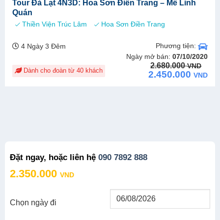
Tour Đà Lạt 4N3D: Hoa Sơn Điền Trang – Mê Linh
Quán
Thiền Viện Trúc Lâm
Hoa Sơn Điền Trang
Phương tiện:
4 Ngày 3 Đêm
Ngày mở bán:
07/10/2020
Original
Current
2.680.000
VND
Dành cho đoàn từ 40 khách
price
price
2.450.000
VND
was:
is:
2.680.000 VND.
2.450.000 VND.