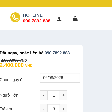
HOTLINE
090 7892 888
Đặt ngay, hoặc liên hệ
090 7892 888
Original
Current
2.500.000
VND
price
price
2.400.000
VND
was:
is:
2.500.000 VND.
2.400.000 VND.
Chọn ngày đi
Người lớn:
Tour Nha Trang 3N2Đ: Khám phá Du Ngoạ
-
+
Trẻ em