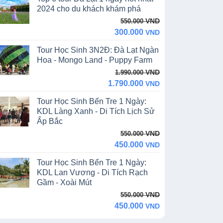
13.390.000 VND.
11.990.000 VND.
2024 cho du khách khám phá
Original
Current
VND
550.000
price
price
300.000
VND
was:
is:
Tour Học Sinh 3N2Đ: Đà Lạt Ngàn
550.000 VND.
300.000 VND.
Hoa - Mongo Land - Puppy Farm
Original
Current
VND
1.990.000
price
price
1.790.000
VND
was:
is:
Tour Học Sinh Bến Tre 1 Ngày:
1.990.000 VND.
1.790.000 VND.
KDL Làng Xanh - Di Tích Lịch Sử
Ấp Bắc
Original
Current
VND
550.000
price
price
450.000
VND
was:
is:
Tour Học Sinh Bến Tre 1 Ngày:
550.000 VND.
450.000 VND.
KDL Lan Vương - Di Tích Rạch
Gầm - Xoài Mút
Original
Current
VND
550.000
price
price
450.000
VND
was:
is: