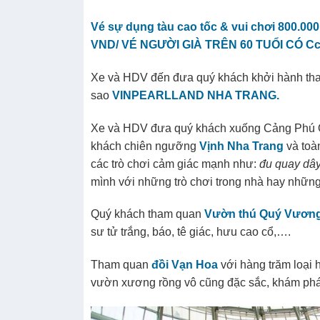
Vé sự dụng tàu cao tốc & vui chơi 800.00
VND/ VÉ NGƯỜI GIÀ TRÊN 60 TUỔI CÓ C
Xe và HDV đến đưa quý khách khởi hành tham 
sao
VINPEARLLAND NHA TRANG.
Xe và HDV đưa quý khách xuống Cảng Phú Qu
khách chiên ngưỡng
Vịnh Nha Trang
và toà
các trò chơi cảm giác mạnh như:
đu quay dây
mình với những trò chơi trong nhà hay nhữn
Quý khách tham quan
Vườn thú Quý Vươn
sư tử trắng, báo, tê giác, hưu cao cổ,….
Tham quan
đồi Vạn Hoa
với hàng trăm loại 
vườn xương rồng vô cũng đặc sắc, khám phá 