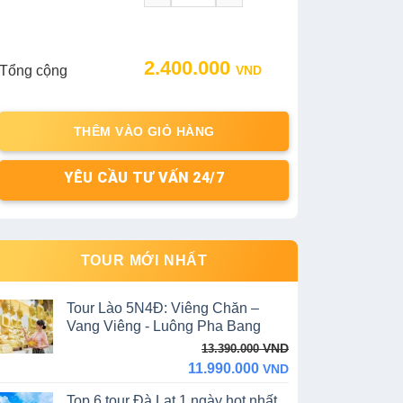
Original
Current
2.400.000
Tổng cộng
VND
price
price
was:
is:
2.500.000 VND.
2.400.000 VND.
THÊM VÀO GIỎ HÀNG
YÊU CẦU TƯ VẤN 24/7
TOUR MỚI NHẤT
Tour Lào 5N4Đ: Viêng Chăn –
Vang Viêng - Luông Pha Bang
Original
Current
VND
13.390.000
price
price
11.990.000
VND
was:
is:
Top 6 tour Đà Lạt 1 ngày hot nhất