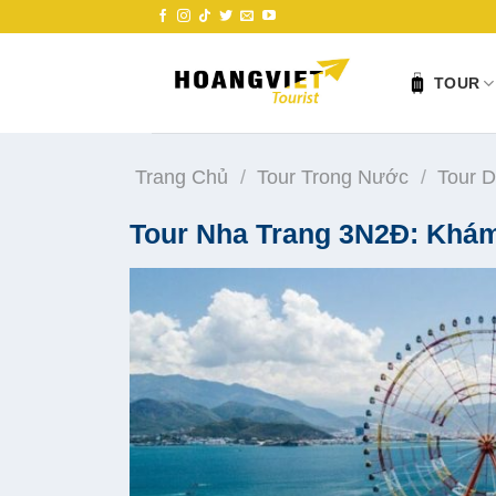
Skip
to
content
TOUR
Trang Chủ
/
Tour Trong Nước
/
Tour D
Tour Nha Trang 3N2Đ: Khá