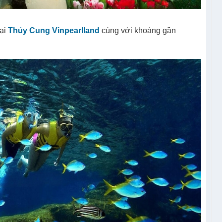
tại
Thủy Cung Vinpearlland
cùng với khoảng gần