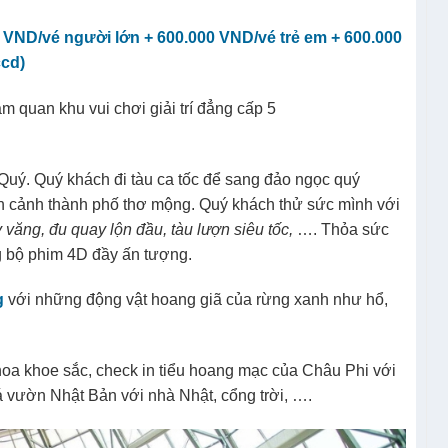
0 VND/vé người lớn + 600.000 VND/vé trẻ em + 600.000
ccd)
quan khu vui chơi giải trí đẳng cấp 5
ý. Quý khách đi tàu ca tốc để sang đảo ngọc quý
n cảnh thành phố thơ mộng. Quý khách thử sức mình với
 văng, đu quay lộn đầu, tàu lượn siêu tốc,
…. Thỏa sức
g bộ phim 4D đầy ấn tượng.
g
với những động vật hoang giã của rừng xanh như hổ,
hoa khoe sắc, check in tiểu hoang mạc của Châu Phi với
vườn Nhật Bản với nhà Nhật, cổng trời, ….