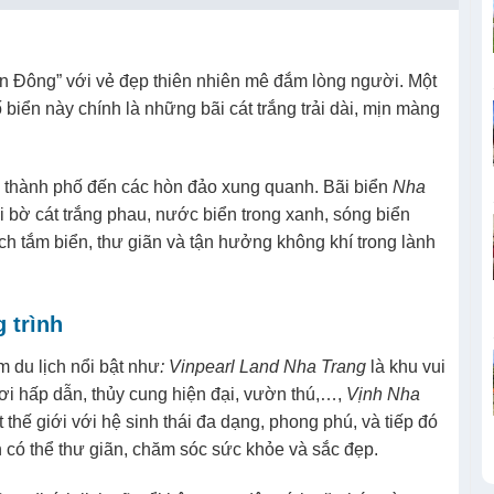
 Đông” với vẻ đẹp thiên nhiên mê đắm lòng người. Một
biển này chính là những bãi cát trắng trải dài, mịn màng
từ thành phố đến các hòn đảo xung quanh. Bãi biển
Nha
i bờ cát trắng phau, nước biển trong xanh, sóng biển
ch tắm biển, thư giãn và tận hưởng không khí trong lành
 trình
du lịch nổi bật như
: Vinpearl Land Nha Trang
là khu vui
chơi hấp dẫn, thủy cung hiện đại, vườn thú,…,
Vịnh Nha
thế giới với hệ sinh thái đa dạng, phong phú, và tiếp đó
 có thể thư giãn, chăm sóc sức khỏe và sắc đẹp.