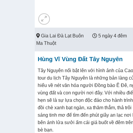
Gia Lai Đà Lạt Buôn
5 ngày 4 đêm
Ma Thuột
Hùng Vĩ Vùng Đất Tây Nguyên
Tây Nguyên nổi bật lên với hình ảnh của Cao
tour du lịch Tây Nguyên là những bản làng củ
hiểu về nét văn hóa người Đồng bào Ê Đê, n
vùng đất và con người nơi đây. Với nhiều đi
hẹn sẽ là sự lựa chọn độc đáo cho hành trìn
đồi chè xanh bạt ngàn, xa thăm thẳm, thả trôi
sáng tinh mơ để tìm đến phút giây an lạc nơi
bên ánh lửa sưởi ấm cái giá buốt về đêm trên
bè bạn.