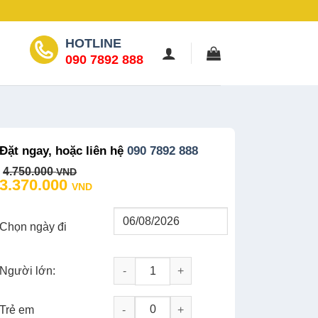
HOTLINE
090 7892 888
Đặt ngay, hoặc liên hệ
090 7892 888
Original
Current
4.750.000
VND
price
price
3.370.000
VND
was:
is:
4.750.000 VND.
3.370.000 VND.
Chọn ngày đi
Người lớn:
Tour Tây Nguyên 5N4Đ: Khám Phá Tây Ng
-
+
Trẻ em