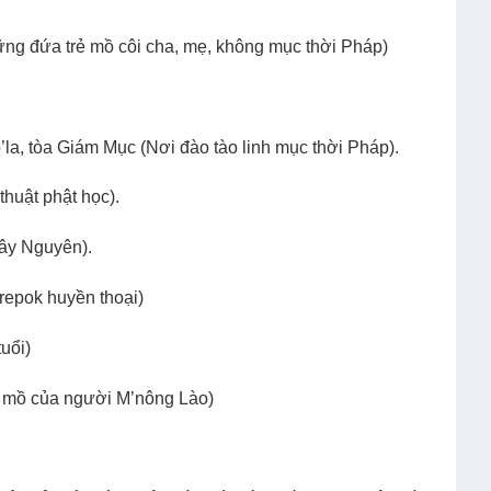
ng đứa trẻ mồ côi cha, mẹ, không mục thời Pháp)
la, tòa Giám Mục (Nơi đào tào linh mục thời Pháp).
huật phật học).
ây Nguyên).
repok huyền thoại)
uổi)
à mồ của người M’nông Lào)