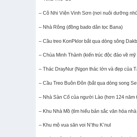
– Cô Nhi Viện Vinh Sơn (nơi nuôi dưỡng nhữ
– Nhà Rông (đồng bado dân tọc Bana)
– Cầu treo KonPklor bắt qua dòng sông Dakb’
– Chùa Minh Thành (kiến trúc độc đáo về mỹ t
– Thác DrayNur (Ngọn thác lớn và đẹp của T
– Cầu Treo Buôn Đôn (bắt qua dòng song Se
– Nhà Sàn Cổ của người Lào (hơn 124 năm t
– Khu Nhà Mồ (tìm hiểu bản sắc văn hóa nh
– Khu mộ vua săn voi N’thu K’nul