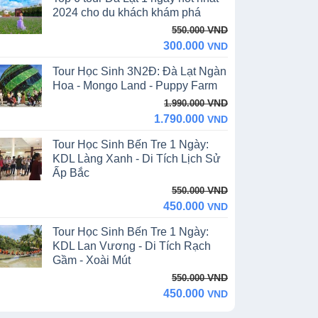
13.390.000 VND.
11.990.000 VND.
2024 cho du khách khám phá
Original
Current
VND
550.000
price
price
300.000
VND
was:
is:
Tour Học Sinh 3N2Đ: Đà Lạt Ngàn
550.000 VND.
300.000 VND.
Hoa - Mongo Land - Puppy Farm
Original
Current
VND
1.990.000
price
price
1.790.000
VND
was:
is:
Tour Học Sinh Bến Tre 1 Ngày:
1.990.000 VND.
1.790.000 VND.
KDL Làng Xanh - Di Tích Lịch Sử
Ấp Bắc
Original
Current
VND
550.000
price
price
450.000
VND
was:
is:
Tour Học Sinh Bến Tre 1 Ngày:
550.000 VND.
450.000 VND.
KDL Lan Vương - Di Tích Rạch
Gầm - Xoài Mút
Original
Current
VND
550.000
price
price
450.000
VND
was:
is: