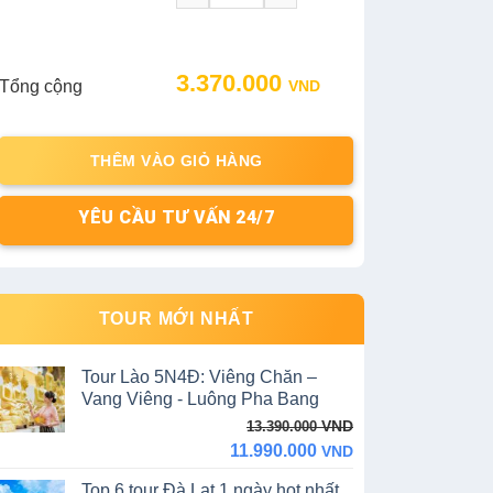
Original
Current
3.370.000
Tổng cộng
VND
price
price
was:
is:
4.750.000 VND.
3.370.000 VND.
THÊM VÀO GIỎ HÀNG
YÊU CẦU TƯ VẤN 24/7
TOUR MỚI NHẤT
Tour Lào 5N4Đ: Viêng Chăn –
Vang Viêng - Luông Pha Bang
Original
Current
VND
13.390.000
price
price
11.990.000
VND
was:
is:
Top 6 tour Đà Lạt 1 ngày hot nhất