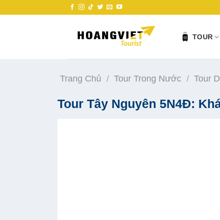
Skip
to
content
TOUR
Trang Chủ
/
Tour Trong Nước
/
Tour 
Tour Tây Nguyên 5N4Đ: Kh