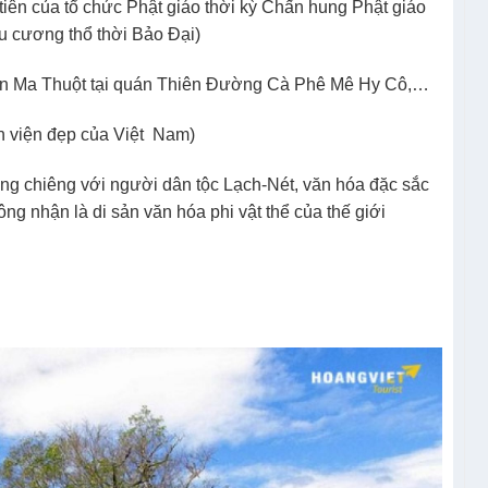
iên của tổ chức Phật giáo thời kỳ Chấn hung Phật giáo
u cương thổ thời Bảo Đại)
uôn Ma Thuột tại quán Thiên Đường Cà Phê Mê Hy Cô,…
n viện đẹp của Việt Nam)
ng chiêng với người dân tộc Lạch-Nét, văn hóa đặc sắc
nhận là di sản văn hóa phi vật thể của thế giới