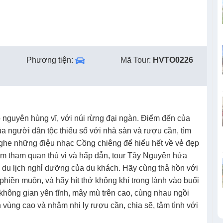
Phương tiện:
Mã Tour:
HVTO0226
 nguyên hùng vĩ, với núi rừng đại ngàn. Điểm đến của
a người dân tộc thiểu số với nhà sàn và rượu cần, tìm
ghe những điệu nhạc Cồng chiêng để hiểu hết về vẻ đẹp
ểm tham quan thú vị và hấp dẫn, tour Tây Nguyên hứa
h du lịch nghỉ dưỡng của du khách. Hãy cùng thả hồn với
 phiền muộn, và hãy hít thở không khí trong lành vào buổi
 không gian yên tĩnh, mây mù trên cao, cùng nhau ngồi
 vùng cao và nhâm nhi ly rượu cần, chia sẽ, tâm tình với