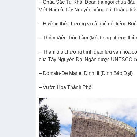
– Chùa Sắc Tứ Khải Đoan (là ngôi chùa đầu t
Việt Nam ở Tây Nguyên, vùng đất Hoàng triề
– Hưởng thức hương vị cà phê nổi tiếng B
– Thiền Viện Trúc Lâm (Một trong những thiề
– Tham gia chương trình giao lưu văn hóa cồ
của Tây Nguyên Đại Ngàn được UNESCO công 
– Domain-De Marie, Dinh III (Dinh Bảo Đại)
– Vườn Hoa Thành Phố.