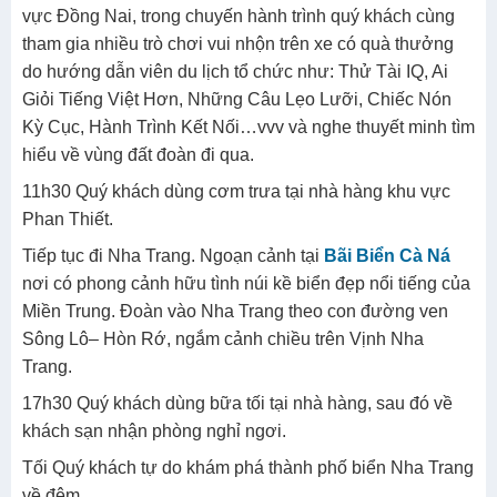
vực Đồng Nai, trong chuyến hành trình quý khách cùng
tham gia nhiều trò chơi vui nhộn trên xe có quà thưởng
do hướng dẫn viên du lịch tổ chức như: Thử Tài IQ, Ai
Giỏi Tiếng Việt Hơn, Những Câu Lẹo Lưỡi, Chiếc Nón
Kỳ Cục, Hành Trình Kết Nối…vvv và nghe thuyết minh tìm
hiểu về vùng đất đoàn đi qua.
11h30 Quý khách dùng cơm trưa tại nhà hàng khu vực
Phan Thiết.
Tiếp tục đi Nha Trang. Ngoạn cảnh tại
Bãi Biển Cà Ná
nơi có phong cảnh hữu tình núi kề biển đẹp nổi tiếng của
Miền Trung. Đoàn vào Nha Trang theo con đường ven
Sông Lô– Hòn Rớ, ngắm cảnh chiều trên Vịnh Nha
Trang.
17h30 Quý khách dùng bữa tối tại nhà hàng, sau đó về
khách sạn nhận phòng nghỉ ngơi.
Tối Quý khách tự do khám phá thành phố biển Nha Trang
về đêm.