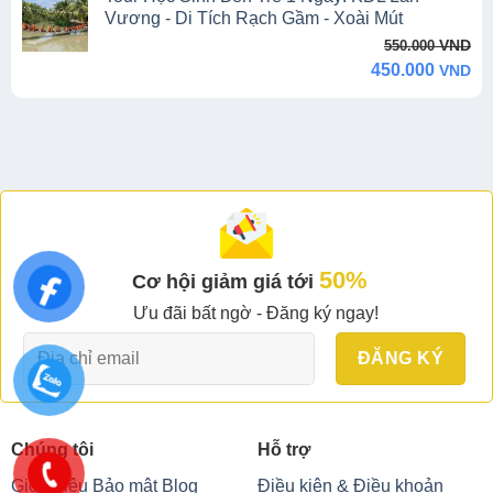
550.000 VND.
450.000 VND.
Vương - Di Tích Rạch Gầm - Xoài Mút
Original
Current
VND
550.000
price
price
450.000
VND
was:
is:
550.000 VND.
450.000 VND.
50%
Cơ hội giảm giá tới
Ưu đãi bất ngờ - Đăng ký ngay!
Chúng tôi
Hỗ trợ
Giới thiệu
Bảo mật
Blog
Điều kiện & Điều khoản