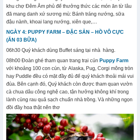
khu chợ Đêm Âm phủ để thưởng thức các món ăn từ lâu
đã mang danh xứ sương mù: Bánh tráng nướng, sữa
đậu nành, khoai lang nướng, xiên que,…
NGÀY 4: PUPPY FARM – ĐẶC SẢN – HỒ VÔ CỰC
(ĂN 03 BỮA)
06h30 Quý khách dùng Buffet sáng tại nhà hàng.
08h00 Đoàn ghé tham quan trang trại cún
Puppy Farm
với khoảng 100 con cún, từ Alaska, Pug, Corgi mông tròn
hay Puddle đều có mặt đầy đủ để quý khách thoải mái vui
đùa. Bên cạnh đó, Quý khách còn được tham quan vườn
cà chua dâu công nghệ cao, tận hưởng không khí trong
lành cùng rau quả sạch chuẩn nhà trồng. Và những ngọn
đồi đầy hoa thật nên thơ