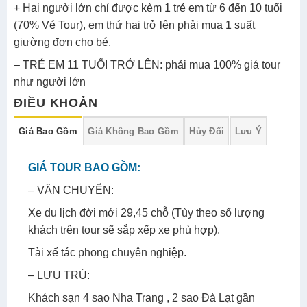
+ Hai người lớn chỉ được kèm 1 trẻ em từ 6 đến 10 tuổi
(70% Vé Tour), em thứ hai trở lên phải mua 1 suất
giường đơn cho bé.
– TRẺ EM 11 TUỔI TRỞ LÊN: phải mua 100% giá tour
như người lớn
ĐIỀU KHOẢN
Giá Bao Gồm
Giá Không Bao Gồm
Hủy Đổi
Lưu Ý
GIÁ TOUR BAO GỒM:
– VẬN CHUYỂN:
Xe du lịch đời mới 29,45 chỗ (Tùy theo số lượng
khách trên tour sẽ sắp xếp xe phù hợp).
Tài xế tác phong chuyên nghiệp.
– LƯU TRÚ:
Khách sạn 4 sao Nha Trang , 2 sao Đà Lạt gần