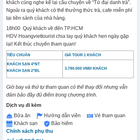
khách cùng nghe kể lại câu chuyện về “Tứ đại danh trà”.
Ngoài ra quý khách có thể thưởng thức trà, cafe miễn phí
tại tiền sảnh của nhà hàng.
18h00 Quý khách về đến TP.HCM
HDV Hoangviettourist chia tay quý khách hẹn ngày gặp
lại! Kết thúc chuyến tham quan!
TIÊU CHUẨN
GIÁ TOUR 1 KHÁCH
KHÁCH SẠN 4*NT
3.790.000 VNĐ/ KHÁCH
KHÁCH SẠN 2*ĐL
Giờ bay và thứ tự tham quan có thể thay đổi nhưng vẫn
đảm bảo đầy đủ điểm trong chương trình.
Dịch vụ đi kèm
Bữa ăn
Hướng dẫn viên
Vé tham quan
Khách sạn
Bảo hiểm
Chính sách phụ thu