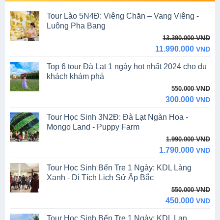
Tour Lào 5N4Đ: Viêng Chăn – Vang Viêng -
Luông Pha Bang
Original
Current
VND
13.390.000
price
price
11.990.000
VND
was:
is:
Top 6 tour Đà Lạt 1 ngày hot nhất 2024 cho du
13.390.000 VND.
11.990.000 VND.
khách khám phá
Original
Current
VND
550.000
price
price
300.000
VND
was:
is:
Tour Học Sinh 3N2Đ: Đà Lạt Ngàn Hoa -
550.000 VND.
300.000 VND.
Mongo Land - Puppy Farm
Original
Current
VND
1.990.000
price
price
1.790.000
VND
was:
is:
Tour Học Sinh Bến Tre 1 Ngày: KDL Làng
1.990.000 VND.
1.790.000 VND.
Xanh - Di Tích Lịch Sử Ấp Bắc
Original
Current
VND
550.000
price
price
450.000
VND
was:
is:
Tour Học Sinh Bến Tre 1 Ngày: KDL Lan