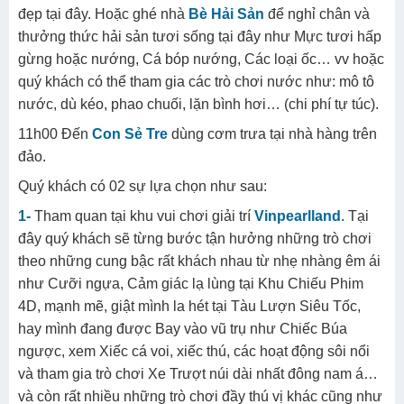
đẹp tại đây. Hoặc ghé nhà
Bè Hải Sản
để nghỉ chân và
thưởng thức hải sản tươi sống tại đây như Mực tươi hấp
gừng hoặc nướng, Cá bóp nướng, Các loại ốc… vv hoặc
quý khách có thể tham gia các trò chơi nước như: mô tô
nước, dù kéo, phao chuối, lặn bình hơi… (chi phí tự túc).
11h00 Đến
Con Sẻ Tre
dùng cơm trưa tại nhà hàng trên
đảo.
Quý khách có 02 sự lựa chọn như sau:
1-
Tham quan tại khu vui chơi giải trí
Vinpearlland
. Tại
đây quý khách sẽ từng bước tận hưởng những trò chơi
theo những cung bậc rất khách nhau từ nhẹ nhàng êm ái
như Cưỡi ngựa, Cảm giác lạ lùng tại Khu Chiếu Phim
4D, mạnh mẽ, giật mình la hét tại Tàu Lượn Siêu Tốc,
hay mình đang được Bay vào vũ trụ như Chiếc Búa
ngược, xem Xiếc cá voi, xiếc thú, các hoạt động sôi nổi
và tham gia trò chơi Xe Trượt núi dài nhất đông nam á…
và còn rất nhiều những trò chơi đầy thú vị khác cũng như