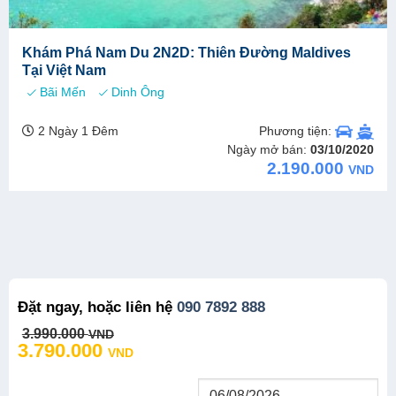
Khám Phá Nam Du 2N2D: Thiên Đường Maldives
Tại Việt Nam
Bãi Mến
Dinh Ông
Phương tiện:
2 Ngày 1 Đêm
Ngày mở bán:
03/10/2020
2.190.000
VND
Đặt ngay, hoặc liên hệ
090 7892 888
Original
Current
3.990.000
VND
price
price
3.790.000
VND
was:
is:
3.990.000 VND.
3.790.000 VND.