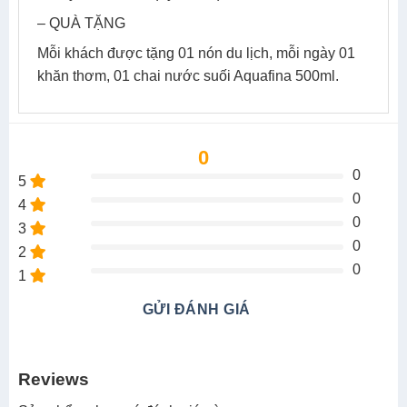
– QUÀ TẶNG
Mỗi khách được tặng 01 nón du lịch, mỗi ngày 01
khăn thơm, 01 chai nước suối Aquafina 500ml.
0
0
5
0
4
0
3
0
2
0
1
GỬI ĐÁNH GIÁ
Reviews