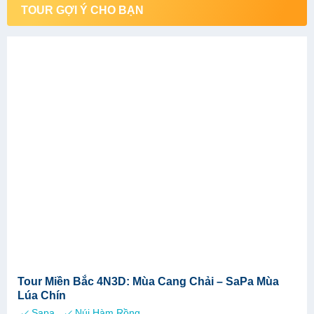
Tour Miền Bắc 4N3D: Mùa Cang Chải – SaPa Mùa
Lúa Chín
Sapa
Núi Hàm Rồng
Phương tiện:
4 NGÀY 3 ĐÊM
Ngày mở bán:
08/10/2020
6.390.000
VND
Đặt ngay, hoặc liên hệ
090 7892 888