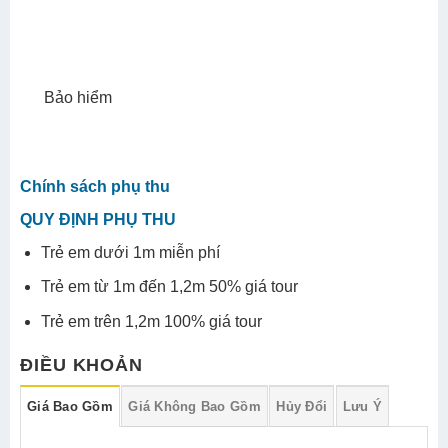
Trẻ em dưới 1m miễn phí
Trẻ em từ 1m đến 1,2m 50% giá tour
Trẻ em trên 1,2m 100% giá tour
ĐIỀU KHOẢN
Giá Bao Gồm
Giá Không Bao Gồm
Hủy Đổi
Lưu Ý
BAO GỒM:
– Xe đời mới đưa đón tại khách sạn của quý khách
trong trung tâm TP Đà Lạt – Khởi hành hằng ngày:
8h00 đến 16h00
– Vé cổng tham quan tất cả các địa điểm trong
chương trình tour
– Hướng dẫn viên du lịch quốc tế chuyên nghiệp
– Nước uống 500ml/1 ngày/1 khách