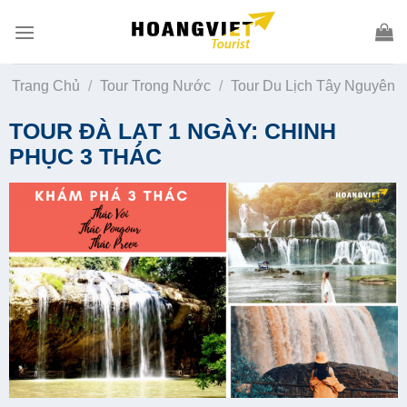
Skip
to
content
Trang Chủ
/
Tour Trong Nước
/
Tour Du Lịch Tây Nguyên
TOUR ĐÀ LẠT 1 NGÀY: CHINH
PHỤC 3 THÁC