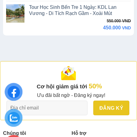
50%
Cơ hội giảm giá tới
Ưu đãi bất ngờ - Đăng ký ngay!
Chúng tôi
Hỗ trợ
Giới thiệu
Bảo mật
Blog
Điều kiện & Điều khoản
Hình thức thanh toán
Câu
hỏi thường gặp
Đối tác
Chứng nhận
Đối tác chiến lược
Quy chế
bảo hiểm
Đối tác vé máy
bay