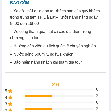
– Bảo hiểm hành khách khi tham gia tour
2.6
0
5
2
4
0
3
2
2
1
1
GỬI ĐÁNH GIÁ
Most recent reviews
Most helpful reviews