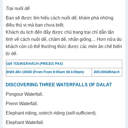
Trại nuôi dế
​Bạn sẽ được tìm hiểu cách nuôi dế, khám phá những
điều thú vị mà bạn chưa biết.
Khách du lịch đến đây được chủ trang trại chỉ dẫn tận
tình về cách nuôi dế, chăm dế, nhân giống… Hơn nữa du
khách còn có thể thưởng thức được các món ăn chế biến
từ dế.
GIÁ TOUR/1KHÁCH (PRICE/1 PAX)
8h00 đến 16h00 (From
From 8:00am till 4:00pm)
400.000đ/khách
DISCOVERING THREE WATERFALLS OF DALAT
Pongour Waterfall.
Prenn Waterfall.
Elephant riding, ostrich riding (self-sufficient).
Elephant Waterfall.