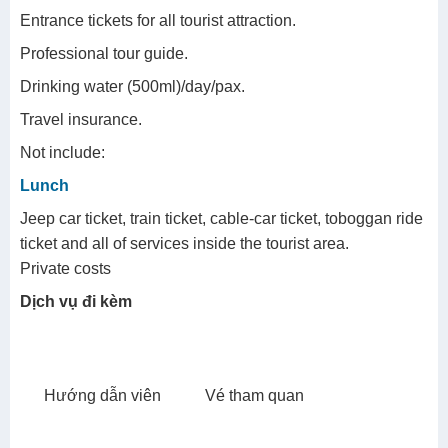
Entrance tickets for all tourist attraction.
Professional tour guide.
Drinking water (500ml)/day/pax.
Travel insurance.
Not include:
Lunch
Jeep car ticket, train ticket, cable-car ticket, toboggan ride
ticket and all of services inside the tourist area.
Private costs
Dịch vụ đi kèm
Hướng dẫn viên
Vé tham quan
Bảo hiểm
Chính sách phụ thu
QUY ĐỊNH PHỤ THU