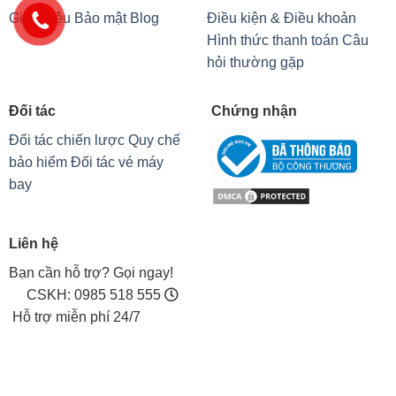
Liên hệ
Bạn cần hỗ trợ? Gọi ngay!
CSKH: 0985 518 555
Hỗ trợ miễn phí 24/7
14
năm với hành trình
CHINH PHỤC MỘT NIỀM TIN.
HOANGVIET Tourist tự tin có hơn 98% khách hàng hài
lòng
GPKD 0309535307, cấp ngày 02/01/2010 bởi Sở
KHĐT Hồ Chí Minh.
Số 11A Hồng Hà, Phường Tân
Sơn Hòa, Tp. Hồ Chí Minh, Việt Nam.
info@hoangviettourist.com.
Hotline: 0907 892 888
Liên kết