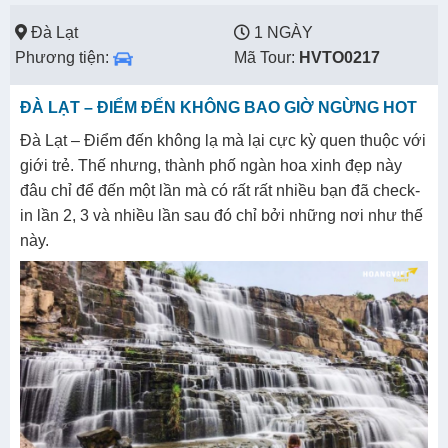
Đà Lạt
1 NGÀY
Phương tiện:
Mã Tour:
HVTO0217
ĐÀ LẠT – ĐIỂM ĐẾN KHÔNG BAO GIỜ NGỪNG HOT
Đà Lạt – Điểm đến không lạ mà lại cực kỳ quen thuộc với
giới trẻ. Thế nhưng, thành phố ngàn hoa xinh đẹp này
đâu chỉ để đến một lần mà có rất rất nhiều bạn đã check-
in lần 2, 3 và nhiều lần sau đó chỉ bởi những nơi như thế
này.