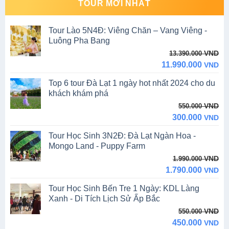
Tour Học Sinh 3N2Đ: Đà Lạt Ngàn Hoa -
550.000 VND.
300.000 VND.
Mongo Land - Puppy Farm
Original
Current
VND
1.990.000
price
price
1.790.000
VND
was:
is:
Tour Học Sinh Bến Tre 1 Ngày: KDL Làng
1.990.000 VND.
1.790.000 VND.
Xanh - Di Tích Lịch Sử Ấp Bắc
Original
Current
VND
550.000
price
price
450.000
VND
was:
is:
Tour Học Sinh Bến Tre 1 Ngày: KDL Lan
550.000 VND.
450.000 VND.
Vương - Di Tích Rạch Gầm - Xoài Mút
Original
Current
VND
550.000
price
price
450.000
VND
was:
is:
550.000 VND.
450.000 VND.