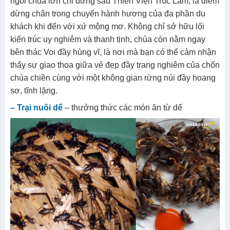
ngôi chùa lớn chỉ đứng sau Thiền Viện Trúc Lâm, là điểm
dừng chân trong chuyến hành hương của đa phần du
khách khi đến với xứ mộng mơ. Không chỉ sở hữu lối
kiến trúc uy nghiêm và thanh tịnh, chùa còn nằm ngay
bên thác Voi đầy hùng vĩ, là nơi mà bạn có thể cảm nhận
thấy sự giao thoa giữa vẻ đẹp đầy trang nghiêm của chốn
chùa chiền cùng với một không gian rừng núi đầy hoang
sơ, tĩnh lặng.
– Trại nuôi dế
– thưởng thức các món ăn từ dế