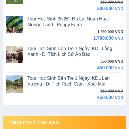
Original
Current
VND
550.000
price
price
300.000
VND
was:
is:
Tour Học Sinh 3N2Đ: Đà Lạt Ngàn Hoa -
550.000 VND.
300.000 VND.
Mongo Land - Puppy Farm
Original
Current
VND
1.990.000
price
price
1.790.000
VND
was:
is:
Tour Học Sinh Bến Tre 1 Ngày: KDL Làng
1.990.000 VND.
1.790.000 VND.
Xanh - Di Tích Lịch Sử Ấp Bắc
Original
Current
VND
550.000
price
price
450.000
VND
was:
is:
Tour Học Sinh Bến Tre 1 Ngày: KDL Lan
550.000 VND.
450.000 VND.
Vương - Di Tích Rạch Gầm - Xoài Mút
Original
Current
VND
550.000
price
price
450.000
VND
was:
is:
550.000 VND.
450.000 VND.
TOUR GỢI Ý CHO BẠN