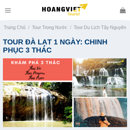
Skip
to
content
Trang Chủ
/
Tour Trong Nước
/
Tour Du Lịch Tây Nguyên
TOUR ĐÀ LẠT 1 NGÀY: CHINH
PHỤC 3 THÁC