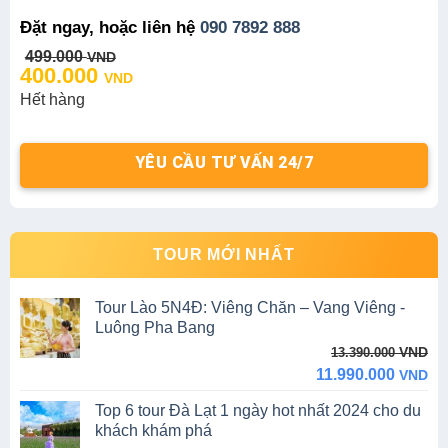
Đặt ngay, hoặc liên hệ
090 7892 888
Original
Current
499.000
VND
price
price
400.000
VND
was:
is:
Hết hàng
499.000 VND.
400.000 VND.
YÊU CẦU TƯ VẤN 24/7
TOUR MỚI NHẤT
Tour Lào 5N4Đ: Viêng Chăn – Vang Viêng -
Luông Pha Bang
Original
Current
VND
13.390.000
price
price
11.990.000
VND
was:
is:
Top 6 tour Đà Lạt 1 ngày hot nhất 2024 cho du
13.390.000 VND.
11.990.000 VND.
khách khám phá