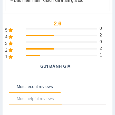
– Bảo hiểm hành khách khi tham gia tour
2.6
0
5
2
4
0
3
2
2
1
1
GỬI ĐÁNH GIÁ
Most recent reviews
Most helpful reviews