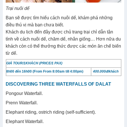
Trại nuôi dế
​Bạn sẽ được tìm hiểu cách nuôi dế, khám phá những
điều thú vị mà bạn chưa biết.
Khách du lịch đến đây được chủ trang trại chỉ dẫn tận
tình về cách nuôi dế, chăm dế, nhân giống… Hơn nữa du
khách còn có thể thưởng thức được các món ăn chế biến
từ dế.
GIÁ TOUR/1KHÁCH (PRICE/1 PAX)
8h00 đến 16h00 (From
From 8:00am till 4:00pm)
400.000đ/khách
DISCOVERING THREE WATERFALLS OF DALAT
Pongour Waterfall.
Prenn Waterfall.
Elephant riding, ostrich riding (self-sufficient).
Elephant Waterfall.