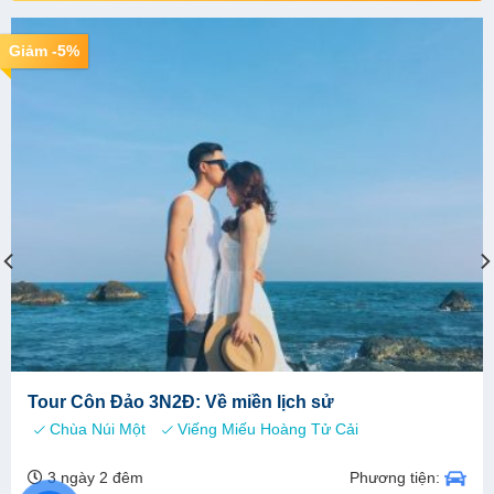
Giảm -5%
Tour Côn Đảo 3N2Đ: Về miền lịch sử
Chùa Núi Một
Viếng Miếu Hoàng Tử Cải
Phương tiện:
3 ngày 2 đêm