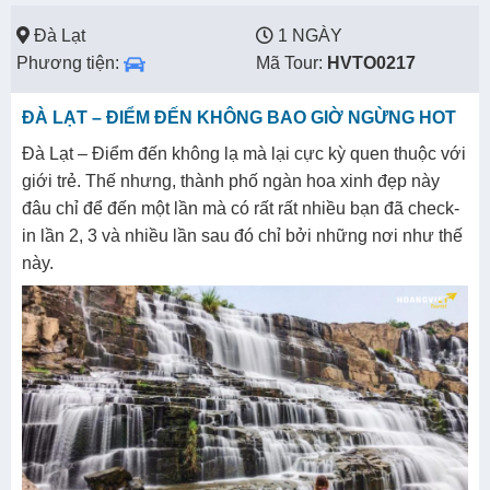
Đà Lạt
1 NGÀY
Phương tiện:
Mã Tour:
HVTO0217
ĐÀ LẠT – ĐIỂM ĐẾN KHÔNG BAO GIỜ NGỪNG HOT
Đà Lạt – Điểm đến không lạ mà lại cực kỳ quen thuộc với
giới trẻ. Thế nhưng, thành phố ngàn hoa xinh đẹp này
đâu chỉ để đến một lần mà có rất rất nhiều bạn đã check-
in lần 2, 3 và nhiều lần sau đó chỉ bởi những nơi như thế
này.