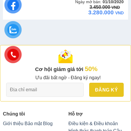
Ngày mở bán:
01/10/2020
Original
Current
3.450.000
VND
price
price
3.280.000
VND
was:
is:
3.450.000 VND.
3.280.000 VND.
50%
Cơ hội giảm giá tới
Ưu đãi bất ngờ - Đăng ký ngay!
Chúng tôi
Hỗ trợ
Giới thiệu
Bảo mật
Blog
Điều kiện & Điều khoản
Hình thức thanh toán
Câu